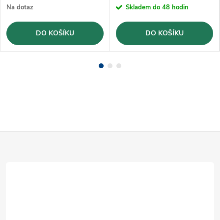
Na dotaz
Skladem do 48 hodin
DO KOŠÍKU
DO KOŠÍKU
Z
á
p
a