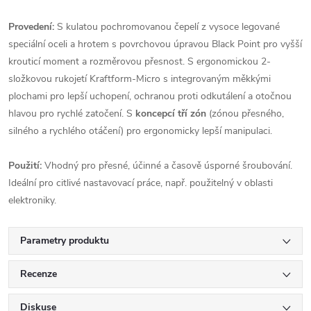
Provedení:
S kulatou pochromovanou čepelí z vysoce legované
speciální oceli a hrotem s povrchovou úpravou Black Point pro vyšší
krouticí moment a rozměrovou přesnost. S ergonomickou 2-
složkovou rukojetí Kraftform-Micro s integrovaným měkkými
plochami pro lepší uchopení, ochranou proti odkutálení a otočnou
hlavou pro rychlé zatočení. S
koncepcí tří zón
(zónou přesného,
silného a rychlého otáčení) pro ergonomicky lepší manipulaci.
Použití:
Vhodný pro přesné, účinné a časově úsporné šroubování.
Ideální pro citlivé nastavovací práce, např. použitelný v oblasti
elektroniky.
Parametry produktu
Recenze
Diskuse