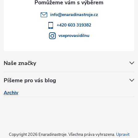
t
info
@
enaradinastroje.cz
í
+420 603 319382
vseprovasidilnu
Naše značky
Píšeme pro vás blog
Archiv
Copyright 2026
Enaradinastroje
. Všechna práva vyhrazena.
Upravit