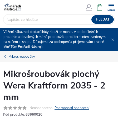
Přejít
NÁKUPNÍ
KOŠÍK
na
obsah
HLEDAT
Vážení zákazníci, dodací lhůty zboží se mohou v období letních
prázdnin a dovolených mírně prodloužit oproti termínům uvedeným
na našem e-shopu. Děkujeme za pochopení a přejeme vám krásné
léto! Tým Enářadí Nástroje
Mikrošroubováky
Mikrošroubovák plochý
Wera Kraftform 2035 - 2
mm
Neohodnoceno
Podrobnosti hodnocení
Kód produktu:
63660020