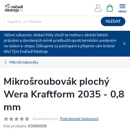
Přejít
NÁKUPNÍ
KOŠÍK
na
obsah
HLEDAT
Vážení zákazníci, dodací lhůty zboží se mohou v období letních
prázdnin a dovolených mírně prodloužit oproti termínům uvedeným
na našem e-shopu. Děkujeme za pochopení a přejeme vám krásné
léto! Tým Enářadí Nástroje
Mikrošroubováky
Mikrošroubovák plochý
Wera Kraftform 2035 - 0,8
mm
Neohodnoceno
Podrobnosti hodnocení
Kód produktu:
63660008