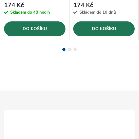
174 Kč
174 Kč
Skladem do 48 hodin
Skladem do 10 dnů
DO KOŠÍKU
DO KOŠÍKU
Z
á
p