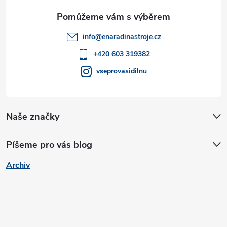
a
t
info
@
enaradinastroje.cz
í
+420 603 319382
vseprovasidilnu
Naše značky
Píšeme pro vás blog
Archiv