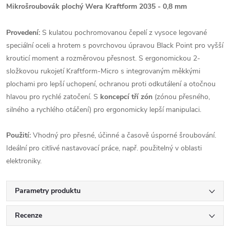
Mikrošroubovák plochý Wera Kraftform 2035 - 0,8 mm
Provedení:
S kulatou pochromovanou čepelí z vysoce legované
speciální oceli a hrotem s povrchovou úpravou Black Point pro vyšší
krouticí moment a rozměrovou přesnost. S ergonomickou 2-
složkovou rukojetí Kraftform-Micro s integrovaným měkkými
plochami pro lepší uchopení, ochranou proti odkutálení a otočnou
hlavou pro rychlé zatočení. S
koncepcí tří zón
(zónou přesného,
silného a rychlého otáčení) pro ergonomicky lepší manipulaci.
Použití:
Vhodný pro přesné, účinné a časově úsporné šroubování.
Ideální pro citlivé nastavovací práce, např. použitelný v oblasti
elektroniky.
Parametry produktu
Recenze