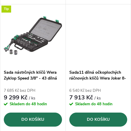
k
k
(05020091001), přepínatelné
Tip
t
t
ů
ů
Sada nástrčných klíčů Wera
Sada11 dílná očkoplochých
Zyklop Speed 3/8" - 43 dílná
ráčnových klíčů Wera Joker 8-
(05003594001)
19 mm (05020013001)
7 685 Kč bez DPH
6 540 Kč bez DPH
9 299 Kč
7 913 Kč
/ ks
/ ks
Skladem do 48 hodin
Skladem do 48 hodin
DO KOŠÍKU
DO KOŠÍKU