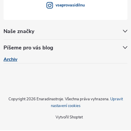
v
vseprovasidilnu
ý
p
Naše značky
i
s
Píšeme pro vás blog
u
Archiv
Copyright 2026
Enaradinastroje
. Všechna práva vyhrazena.
Upravit
nastavení cookies
Vytvořil Shoptet