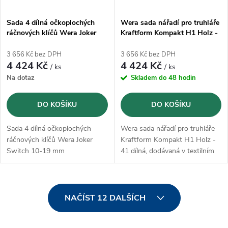
Sada 4 dílná očkoplochých
Wera sada nářadí pro truhláře
ráčnových klíčů Wera Joker
Kraftform Kompakt H1 Holz -
Switch 10-19 mm
41 dílná (05135939001)
(05020090001)
3 656 Kč bez DPH
3 656 Kč bez DPH
4 424 Kč
4 424 Kč
/ ks
/ ks
Na dotaz
Skladem do 48 hodin
DO KOŠÍKU
DO KOŠÍKU
Sada 4 dílná očkoplochých
Wera sada nářadí pro truhláře
ráčnových klíčů Wera Joker
Kraftform Kompakt H1 Holz -
Switch 10-19 mm
41 dílná, dodávaná v textilním
(05020090001), přepínatelné
pouzdru
O
NAČÍST 12 DALŠÍCH
v