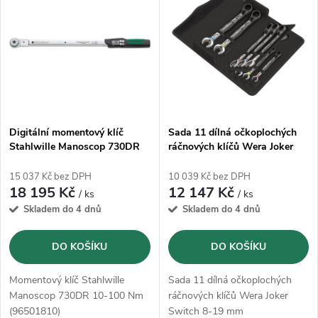
z
ý
Abecedně
e
p
n
i
í
s
p
Digitální momentový klíč
Sada 11 dílná očkoplochých
Stahlwille Manoscop 730DR
ráčnových klíčů Wera Joker
p
10-100 Nm (96501810)
Switch 8-19 mm
r
(05020091001)
15 037 Kč bez DPH
10 039 Kč bez DPH
r
18 195 Kč
12 147 Kč
/ ks
/ ks
o
Skladem do 4 dnů
Skladem do 4 dnů
o
d
DO KOŠÍKU
DO KOŠÍKU
d
u
Momentový klíč Stahlwille
Sada 11 dílná očkoplochých
u
Manoscop 730DR 10-100 Nm
ráčnových klíčů Wera Joker
(96501810)
Switch 8-19 mm