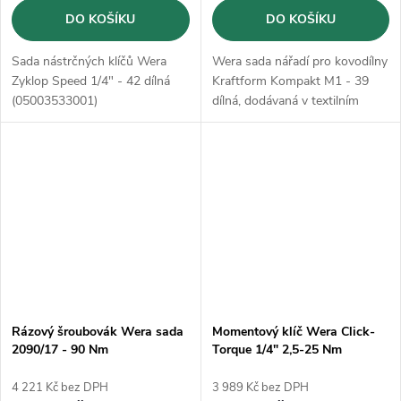
DO KOŠÍKU
DO KOŠÍKU
Sada nástrčných klíčů Wera
Wera sada nářadí pro kovodílny
Zyklop Speed 1/4" - 42 dílná
Kraftform Kompakt M1 - 39
(05003533001)
dílná, dodávaná v textilním
pouzdru
Rázový šroubovák Wera sada
Momentový klíč Wera Click-
2090/17 - 90 Nm
Torque 1/4" 2,5-25 Nm
(05072017001)
(05075604001)
4 221 Kč bez DPH
3 989 Kč bez DPH