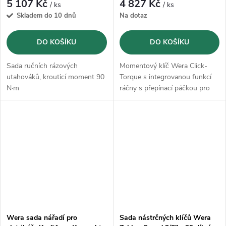
5 107 Kč
4 827 Kč
/ ks
/ ks
Skladem do 10 dnů
Na dotaz
DO KOŠÍKU
DO KOŠÍKU
Sada ručních rázových
Momentový klíč Wera Click-
utahováků, krouticí moment 90
Torque s integrovanou funkcí
N·m
ráčny s přepínací páčkou pro
kontrolované dotahování
doprava a doleva
Wera sada nářadí pro
Sada nástrčných klíčů Wera