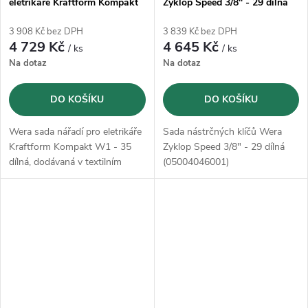
eletrikáře Kraftform Kompakt
Zyklop Speed 3/8" - 29 dílná
W1 - 35 dílná (05135926001)
(05004046001)
3 908 Kč bez DPH
3 839 Kč bez DPH
4 729 Kč
4 645 Kč
/ ks
/ ks
Na dotaz
Na dotaz
DO KOŠÍKU
DO KOŠÍKU
Wera sada nářadí pro eletrikáře
Sada nástrčných klíčů Wera
Kraftform Kompakt W1 - 35
Zyklop Speed 3/8" - 29 dílná
dílná, dodávaná v textilním
(05004046001)
pouzdru