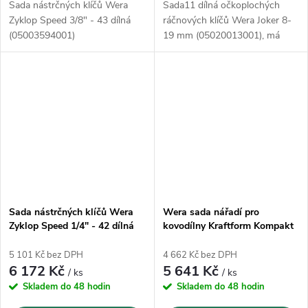
Sada nástrčných klíčů Wera
Sada11 dílná očkoplochých
Zyklop Speed 3/8" - 43 dílná
ráčnových klíčů Wera Joker 8-
(05003594001)
19 mm (05020013001), má
jemně ozubený ráčnový
mechanismus s 80 zuby a
nastavovacím úhlem o 4,5
Sada nástrčných klíčů Wera
Wera sada nářadí pro
Zyklop Speed 1/4" - 42 dílná
kovodílny Kraftform Kompakt
(05003533001)
M1 - 39 dílná (05135928001)
5 101 Kč bez DPH
4 662 Kč bez DPH
6 172 Kč
5 641 Kč
/ ks
/ ks
Skladem do 48 hodin
Skladem do 48 hodin