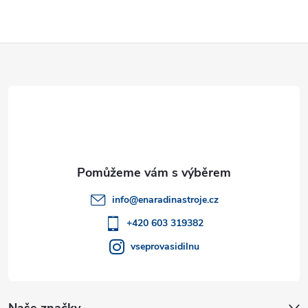
i
s
Z
u
á
p
a
t
info
@
enaradinastroje.cz
í
+420 603 319382
vseprovasidilnu
Naše značky