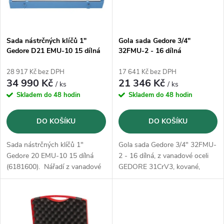
i
í
s
p
Sada nástrčných klíčů 1"
Gola sada Gedore 3/4"
Gedore D21 EMU-10 15 dílná
32FMU-2 - 16 dílná
p
(6181600)
r
28 917 Kč bez DPH
17 641 Kč bez DPH
r
34 990 Kč
21 346 Kč
/ ks
/ ks
o
Skladem do 48 hodin
Skladem do 48 hodin
o
d
DO KOŠÍKU
DO KOŠÍKU
d
u
Sada nástrčných klíčů 1"
Gola sada Gedore 3/4" 32FMU-
u
Gedore 20 EMU-10 15 dílná
2 - 16 dílná, z vanadové oceli
k
(6181600). Nářadí z vanadové
GEDORE 31CrV3, kované,
k
oceli GEDORE 31CrV3, kované,
broušené a pochromované
broušené a pochromované
t
t