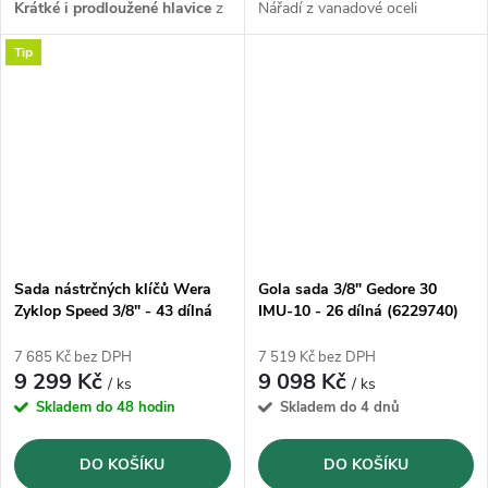
Krátké i prodloužené hlavice
z
Nářadí z vanadové oceli
vanadové oceli GEDORE
GEDORE 31CrV3, kované,
Tip
31CrV3
broušené a pochromované
Sada nástrčných klíčů Wera
Gola sada 3/8" Gedore 30
Zyklop Speed 3/8" - 43 dílná
IMU-10 - 26 dílná (6229740)
(05003594001)
7 685 Kč bez DPH
7 519 Kč bez DPH
9 299 Kč
9 098 Kč
/ ks
/ ks
Skladem do 48 hodin
Skladem do 4 dnů
DO KOŠÍKU
DO KOŠÍKU