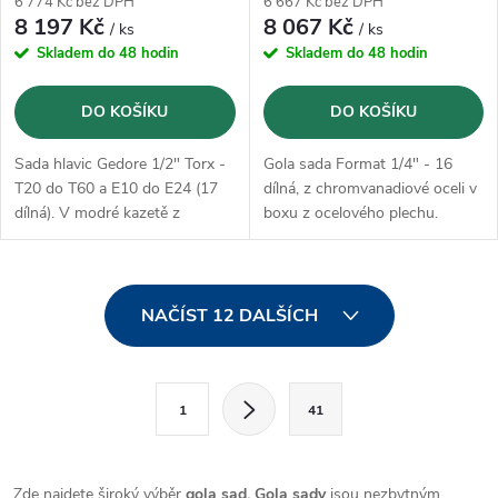
6 774 Kč bez DPH
6 667 Kč bez DPH
8 197 Kč
8 067 Kč
/ ks
/ ks
Skladem do 48 hodin
Skladem do 48 hodin
DO KOŠÍKU
DO KOŠÍKU
Sada hlavic Gedore 1/2" Torx -
Gola sada Format 1/4" - 16
T20 do T60 a E10 do E24 (17
dílná, z chromvanadiové oceli v
dílná). V modré kazetě z
boxu z ocelového plechu.
ocelového plechu GEDORIT s
ABS plastovou vložkou.
O
NAČÍST 12 DALŠÍCH
v
l
S
1
41
t
á
r
d
á
Zde najdete široký výběr
gola sad.
Gola sady
jsou nezbytným