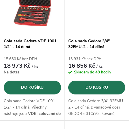
ů
ů
Gola sada Gedore VDE 1001
Gola sada Gedore 3/4"
1/2" - 14 dílná
32EMU-2 - 14 dílná
15 680 Kč bez DPH
13 931 Kč bez DPH
18 973 Kč
16 856 Kč
/ ks
/ ks
Na dotaz
Skladem do 48 hodin
DO KOŠÍKU
DO KOŠÍKU
Gola sada Gedore VDE 1001
Gola sada Gedore 3/4" 32EMU-
1/2" - 14 dílná. Všechny
2 - 14 dílná, z vanadové oceli
nástroje jsou
VDE izolované do
GEDORE 31CrV3, kované,
1000 V
broušené a pochromované