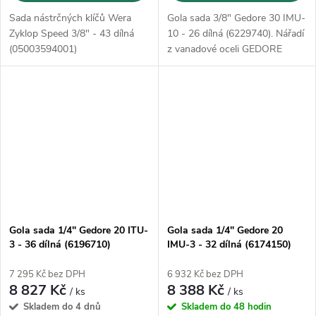
Sada nástrčných klíčů Wera
Gola sada 3/8" Gedore 30 IMU-
Zyklop Speed 3/8" - 43 dílná
10 - 26 dílná (6229740). Nářadí
(05003594001)
z vanadové oceli GEDORE
31CrV3, kované, broušené a
pochromované
Gola sada 1/4" Gedore 20 ITU-
Gola sada 1/4" Gedore 20
3 - 36 dílná (6196710)
IMU-3 - 32 dílná (6174150)
7 295 Kč bez DPH
6 932 Kč bez DPH
8 827 Kč
8 388 Kč
/ ks
/ ks
Skladem do 4 dnů
Skladem do 48 hodin