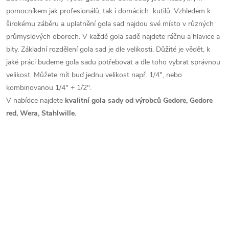
a
n
pomocníkem jak profesionálů, tak i domácích kutilů. Vzhledem k
k
širokému záběru a uplatnění gola sad najdou své místo v různých
c
o
průmyslových oborech. V každé gola sadě najdete ráčnu a hlavice a
í
bity. Základní rozdělení gola sad je dle velikosti. Důžité je vědět, k
v
jaké práci budeme gola sadu potřebovat a dle toho vybrat správnou
á
p
velikost. Můžete mít buď jednu velikost např. 1/4", nebo
n
kombinovanou 1/4" + 1/2".
r
í
V nabídce najdete
kvalitní gola sady od výrobců Gedore, Gedore
v
red, Wera, Stahlwille.
k
y
v
ý
p