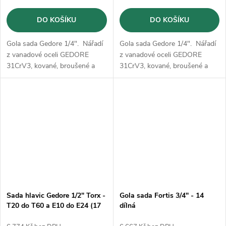
DO KOŠÍKU
DO KOŠÍKU
Gola sada Gedore 1/4". Nářadí
Gola sada Gedore 1/4". Nářadí
z vanadové oceli GEDORE
z vanadové oceli GEDORE
31CrV3, kované, broušené a
31CrV3, kované, broušené a
pochromované
pochromované
Sada hlavic Gedore 1/2" Torx -
Gola sada Fortis 3/4" - 14
T20 do T60 a E10 do E24 (17
dílná
dílná)