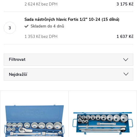
2 624 Kč bez DPH
3 175 Kč
Sada nástrčných hlavic Fortis 1/2" 10-24 (15 dílná)
Skladem do 4 dnů
1 353 Kč bez DPH
1 637 Kč
Filtrovat
Ř
Nejdražší
a
Nejlevnější
V
Nejprodávanější
z
ý
Abecedně
e
p
n