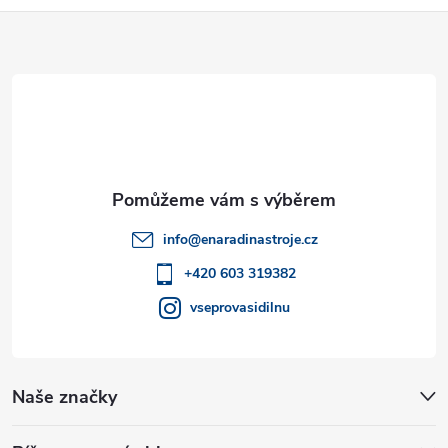
c
Z
o
í
v
á
á
p
n
p
r
í
v
a
k
t
info
@
enaradinastroje.cz
y
í
+420 603 319382
v
vseprovasidilnu
ý
p
Naše značky
i