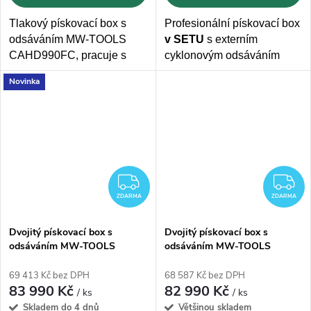
Tlakový pískovací box s
Profesionální pískovací box
odsáváním MW-TOOLS
v SETU
s externím
CAHD990FC,
pracuje s
cyklonovým odsáváním
vysokotlakou nádrží a
je
MW-TOOLS CAT990FC.
Novinka
ideální pro průmyslové
Box
o objemu 990l
je
aplikace vyžadující vyšší
vybaven
nožním pedálem
tlak a pracovní rychlost.
pro snadné ovládání.
ZDARMA
Z
ZDARMA
ZDARMA
Dvojitý pískovací box s
Dvojitý pískovací box s
odsáváním MW-TOOLS
odsáváním MW-TOOLS
CAT1200 - 1200l
CAT880 - 880l
69 413 Kč bez DPH
68 587 Kč bez DPH
83 990 Kč
82 990 Kč
/ ks
/ ks
Skladem do 4 dnů
Většinou skladem