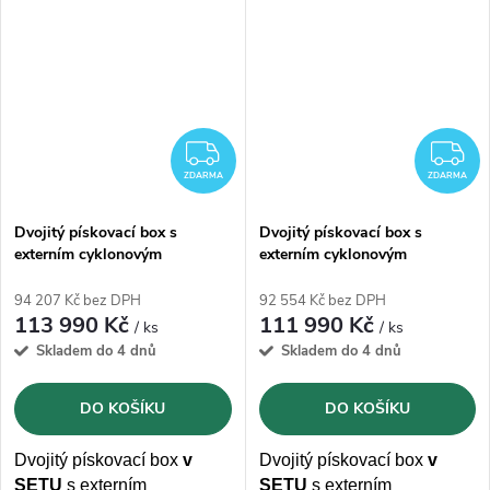
filtrací
s automatickým
patronovou filtrací,
pulzním čištěním filtrační
která odfiltruje více než 99 %
vložky
a s vnitřním obložením
všech částic větších než 0,5
stěn a gumovými závěsy.
µm.
ZDARMA
Z
ZDARMA
ZDARMA
Dvojitý pískovací box s
Dvojitý pískovací box s
externím cyklonovým
externím cyklonovým
odsáváním MW-TOOLS
odsáváním MW-TOOLS
CAT880FC
CAT1200FC
94 207 Kč bez DPH
92 554 Kč bez DPH
113 990 Kč
111 990 Kč
/ ks
/ ks
Skladem do 4 dnů
Skladem do 4 dnů
DO KOŠÍKU
DO KOŠÍKU
Dvojitý pískovací box
v
Dvojitý pískovací box
v
SETU
s externím
SETU
s externím