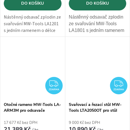
DO KOŠÍKU
DO KOŠÍKU
Nástěnný odsavač zplodin ze
Nástěnný odsavač zplodin
svařování MW-Tools LA1201
ze svařování MW-Tools
s jedním ramenem o délce
LA1801 s jedním ramenem
2,5m a
průtoku 1300m3/h.
o délce 3m
a průtokem
1600m3/h
. Elektrické
připojení na 230V.
ZDARMA
Z
ZDARMA
ZDARMA
Otočné rameno MW-Tools LA-
Svařovací a řezací stůl MW-
ARM3M pro odsavače
Tools LTA2050OT pro stůl
LA1801/LA2801/LA2802
LTA2050
17 677 Kč bez DPH
9 000 Kč bez DPH
21 389 Kč
10 890 Kč
/ ks
/ ks