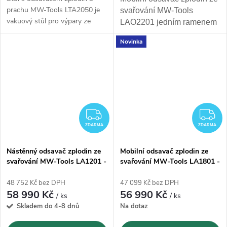
prachu MW-Tools LTA2050 je
svařování MW-Tools
vakuový stůl pro výpary ze
LAO2201 jedním ramenem
svařování a brusný prach
se 3-
o délce 3m
a průtokem
Novinka
mi integrovanými filtry
s
2000m3/h
. Elektrické
účinnistí 99,9%.
připojení na 230V.
ZDARMA
Z
ZDARMA
ZDARMA
Nástěnný odsavač zplodin ze
Mobilní odsavač zplodin ze
svařování MW-Tools LA1201 -
svařování MW-Tools LA1801 -
1300m3/h
1600m3/h
48 752 Kč bez DPH
47 099 Kč bez DPH
58 990 Kč
56 990 Kč
/ ks
/ ks
Skladem do 4-8 dnů
Na dotaz