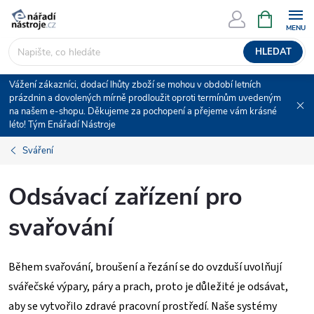
Přejít
NÁKUPNÍ
KOŠÍK
na
obsah
HLEDAT
Vážení zákazníci, dodací lhůty zboží se mohou v období letních
prázdnin a dovolených mírně prodloužit oproti termínům uvedeným
na našem e-shopu. Děkujeme za pochopení a přejeme vám krásné
léto! Tým Enářadí Nástroje
Sváření
Odsávací zařízení pro
svařování
Během svařování, broušení a řezání se do ovzduší uvolňují
svářečské výpary, páry a prach, proto je důležité je odsávat,
aby se vytvořilo zdravé pracovní prostředí. Naše systémy