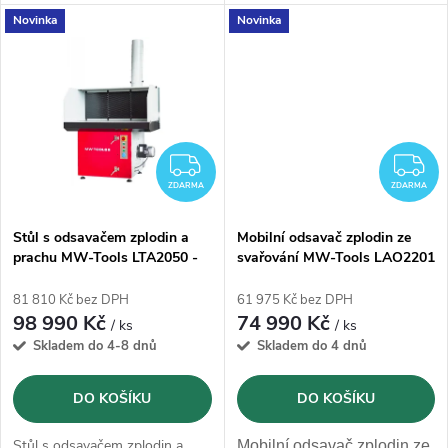
k
3m
a průtoku 2600m3/h.
metry a
průtoku 2600m3/h
.
Novinka
Novinka
Elektrické připojení 400V.
Elektrické připojení
400V.
t
t
ů
ů
ZDARMA
Z
ZDARMA
ZDARMA
Stůl s odsavačem zplodin a
Mobilní odsavač zplodin ze
prachu MW-Tools LTA2050 -
svařování MW-Tools LAO2201
220V
- 2000m3/h
81 810 Kč bez DPH
61 975 Kč bez DPH
98 990 Kč
74 990 Kč
/ ks
/ ks
Skladem do 4-8 dnů
Skladem do 4 dnů
DO KOŠÍKU
DO KOŠÍKU
Stůl s odsavačem zplodin a
Mobilní odsavač zplodin ze