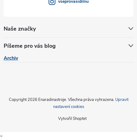
vseprovasidilnu
ý
p
Naše značky
i
s
Píšeme pro vás blog
u
Archiv
Copyright 2026
Enaradinastroje
. Všechna práva vyhrazena.
Upravit
nastavení cookies
Vytvořil Shoptet
×