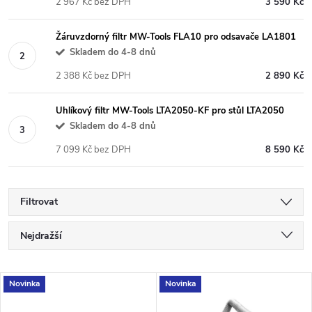
2 967 Kč bez DPH
3 590 Kč
Žáruvzdorný filtr MW-Tools FLA10 pro odsavače LA1801
Skladem do 4-8 dnů
2 388 Kč bez DPH
2 890 Kč
Uhlíkový filtr MW-Tools LTA2050-KF pro stůl LTA2050
Skladem do 4-8 dnů
7 099 Kč bez DPH
8 590 Kč
Filtrovat
Ř
Nejdražší
a
Nejlevnější
V
Novinka
Novinka
Nejprodávanější
z