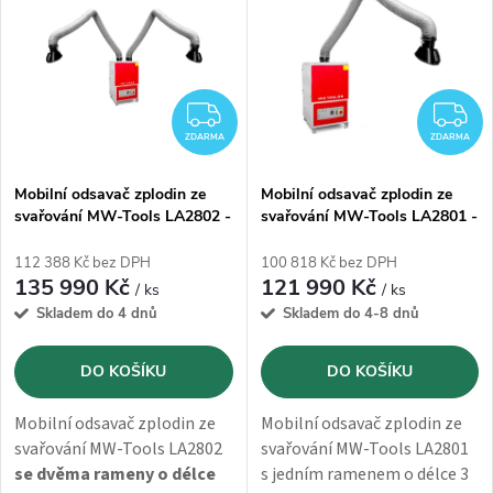
ý
Abecedně
e
p
n
i
ZDARMA
Z
í
ZDARMA
ZDARMA
s
p
Mobilní odsavač zplodin ze
Mobilní odsavač zplodin ze
svařování MW-Tools LA2802 -
svařování MW-Tools LA2801 -
p
2600m3/h
2600m3/h
r
112 388 Kč bez DPH
100 818 Kč bez DPH
r
135 990 Kč
121 990 Kč
/ ks
/ ks
o
Skladem do 4 dnů
Skladem do 4-8 dnů
o
d
DO KOŠÍKU
DO KOŠÍKU
d
u
Mobilní odsavač zplodin ze
Mobilní odsavač zplodin ze
u
svařování MW-Tools LA2802
svařování MW-Tools LA2801
k
se dvěma rameny o délce
s jedním ramenem o délce 3