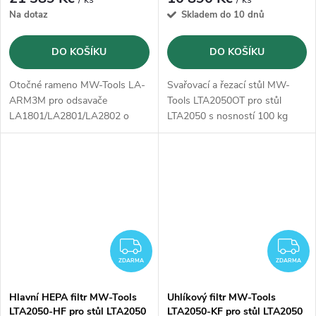
Na dotaz
Skladem do 10 dnů
DO KOŠÍKU
DO KOŠÍKU
Otočné rameno MW-Tools LA-
Svařovací a řezací stůl MW-
ARM3M pro odsavače
Tools LTA2050OT pro stůl
LA1801/LA2801/LA2802 o
LTA2050 s nosností 100 kg
délce 3m
ZDARMA
Z
ZDARMA
ZDARMA
Hlavní HEPA filtr MW-Tools
Uhlíkový filtr MW-Tools
LTA2050-HF pro stůl LTA2050
LTA2050-KF pro stůl LTA2050