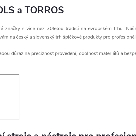
OLS a TORROS
ké značky s více než 30letou tradicí na evropském trhu. Naš
ám na český a slovenský trh špičkové produkty pro profesionáln
ladou důraz na preciznost provedení, odolnost materiálů a bezp