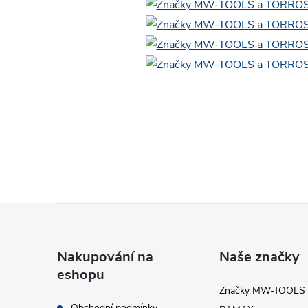
Z
á
Nakupování na
Naše značky
eshopu
p
Značky MW-TOOLS
Obchodní podmínky