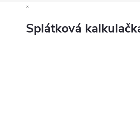
×
Splátková kalkulač