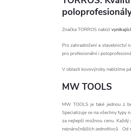
TORROS: Kvalitní
poloprofesionál
Značka TORROS nabízí
vynikajíc
Pro zahradničení a stavebnictví n
pro profesionální i poloprofesioná
V oblasti kovovýroby nabízíme pás
MW TOOLS
MW TOOLS je také jednou z bel
Specializuje se na všechny typy n
za nejlepší možnou cenu. Každý p
nejnáročnějších jednotlivců . O