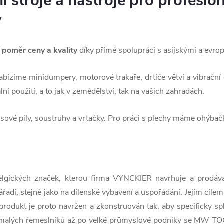
 stroje a nástroje pro profesion
y
í poměr ceny a kvality
díky přímé spolupráci s asijskými a evr
abízíme minidumpery, motorové trakaře, drtiče větví a vibrační
lní použití, a to jak v zemědělství, tak na vašich zahradách.
ové pily, soustruhy a vrtačky. Pro práci s plechy máme ohýbačk
gických značek, kterou firma VYNCKIER navrhuje a prodáv
ářadí, stejně jako na dílenské vybavení a uspořádání. Jejím cílem
rodukt je proto navržen a zkonstruován tak, aby specificky spl
d malých řemeslníků až po velké průmyslové podniky se MW TOOL