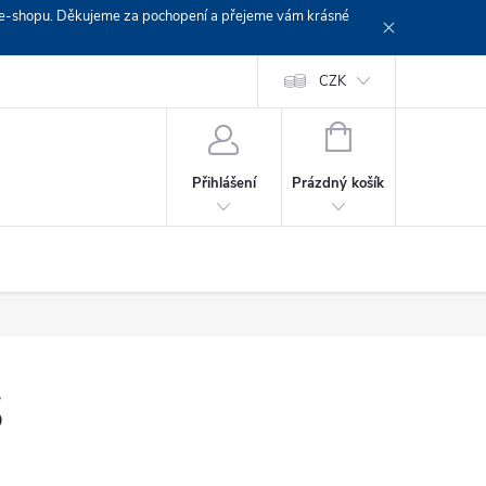
em e-shopu. Děkujeme za pochopení a přejeme vám krásné
Doprava
Platební podmínky
Platba GoPay
CZK
+420 603 319382
NÁKUPNÍ
KOŠÍK
Prázdný košík
Přihlášení
S