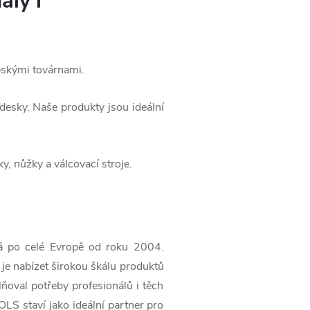
ály i
opskými továrnami.
 desky. Naše produkty jsou ideální
y, nůžky a válcovací stroje.
á po celé Evropě od roku 2004.
 je nabízet širokou škálu produktů
ňoval potřeby profesionálů i těch
S staví jako ideální partner pro