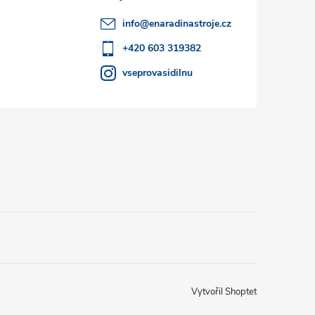
info
@
enaradinastroje.cz
+420 603 319382
vseprovasidilnu
Vytvořil Shoptet