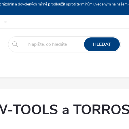
ch prázdnin a dovolených mírně prodloužit oproti termínům uvedeným na naš
y
Podmínky ochrany osobních údajů
Nákup na splátky ESSOX
HLEDAT
W-TOOLS a TORRO