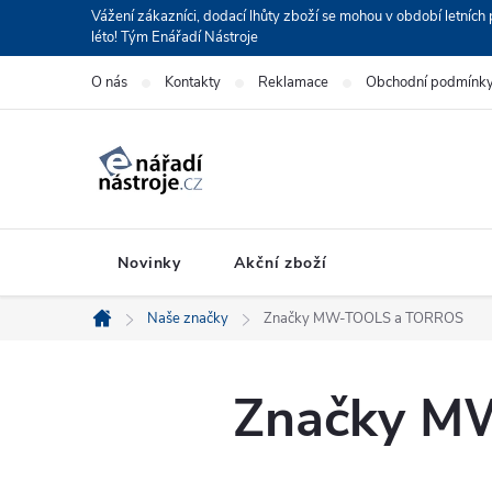
Přejít
Vážení zákazníci, dodací lhůty zboží se mohou v období letní
léto! Tým Enářadí Nástroje
na
obsah
O nás
Kontakty
Reklamace
Obchodní podmínk
Novinky
Akční zboží
Naše značky
Značky MW-TOOLS a TORROS
Domů
Značky M