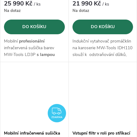
25 990 Kč
21 990 Kč
/ ks
/ ks
Na dotaz
Na dotaz
DO KOŠÍKU
DO KOŠÍKU
Mobilní
profesionální
Indukční vytahovač promáčklin
infračervená sušička barev
na karoserie MW-Tools IDH110
MW-Tools LD3P
s lampou
slouží k odstraňování důlků,
3x1000W
a pracovní plochou
pro opravu důlků a poškození
1200x1000 mm. Elektronická
krupobitím bez postřiku.
regulace teploty od 40 do
100°C
.
ZDARMA
ZDARMA
Mobilní infračervená sušička
Vstupní filtr v roli pro stříkací