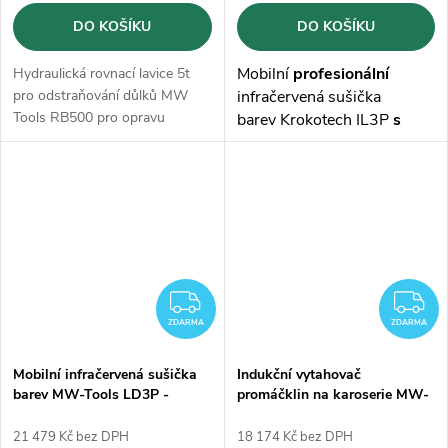
DO KOŠÍKU
DO KOŠÍKU
Mobilní
profesionální
Hydraulická rovnací lavice 5t
pro odstraňování důlků MW
infračervená sušička
Tools RB500 pro opravu
barev Krokotech IL3P
s
poškození plechu výplní dveří,
lampou 3x1100W
a
podběhů, nárazníků, prahů.
pracovní plochou
1200x1000 mm.
Elektronická
regulace
teploty od 40 do 100°C
.
ZDARMA
Z
ZDARMA
ZDARMA
Mobilní infračervená sušička
Indukční vytahovač
barev MW-Tools LD3P -
promáčklin na karoserie MW-
3300W
Tools IDH110
21 479 Kč bez DPH
18 174 Kč bez DPH