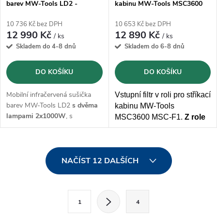
barev MW-Tools LD2 -
kabinu MW-Tools MSC3600
2000W
MSC-F1
10 736 Kč bez DPH
10 653 Kč bez DPH
12 990 Kč
12 890 Kč
/ ks
/ ks
Skladem do 4-8 dnů
Skladem do 6-8 dnů
DO KOŠÍKU
DO KOŠÍKU
Mobilní infračervená sušička
Vstupní filtr v roli pro stříkací
barev MW-Tools LD2
s dvěma
kabinu MW-Tools
lampami 2x1000W
, s
MSC3600 MSC-F1.
Z role
ovládacím panelem teploty a
lze nařezat 10 filtrů.
pracovní plochou 800x800 mm
O
NAČÍST 12 DALŠÍCH
v
l
S
1
4
t
á