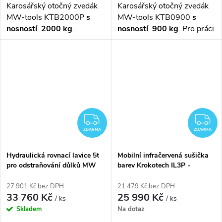
Karosářský otočný zvedák
Karosářský otočný zvedák
MW-tools KTB2000P
s
MW-tools KTB0900
s
nosností 2000 kg
.
nosností 900 kg
. Pro práci
Pro práci s karoseriemi a
s karoseriemi a podvozky
podvozky automobilů díky
automobilů díky
karosářskému otočnému
karosářskému otočnému
zvedáku pro
maximální
zvedáku pro
maximální
délku karoserie 5400 mm
.
délku karoserie 5840 mm
.
Otočné o 360°.
ZDARMA
Z
ZDARMA
ZDARMA
Hydraulická rovnací lavice 5t
Mobilní infračervená sušička
pro odstraňování důlků MW
barev Krokotech IL3P -
Tools RB500
3300W
27 901 Kč bez DPH
21 479 Kč bez DPH
33 760 Kč
25 990 Kč
/ ks
/ ks
Skladem
Na dotaz