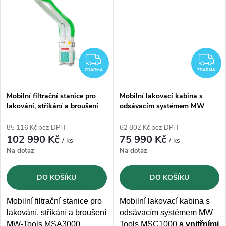
t
filtrace se 7 vrstvami filtrů
s
2 infračervenými
lampami
, které lze
ů
používat samostatně nebo
ů
společně.
ZDARMA
Z
ZDARMA
ZDARMA
Mobilní filtrační stanice pro
Mobilní lakovací kabina s
lakování, stříkání a broušení
odsávacím systémem MW
MW-Tools MSA3000
Tools MSC1000
85 116 Kč bez DPH
62 802 Kč bez DPH
102 990 Kč
75 990 Kč
/ ks
/ ks
Na dotaz
Na dotaz
DO KOŠÍKU
DO KOŠÍKU
Mobilní filtrační stanice pro
Mobilní lakovací kabina s
lakování, stříkání a broušení
odsávacím systémem MW
MW-Tools MSA3000,
Tools MS
C1000
s vnitřními