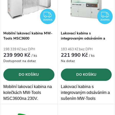
p
n
i
ZDARMA
Z
í
ZDARMA
ZDARMA
s
p
Mobilní lakovací kabina MW-
Lakovací kabina s
Tools MSC3600
integrovaným odsáváním a
p
sušením MW-Tools MSC1400
r
198 339 Kč bez DPH
183 463 Kč bez DPH
r
239 990 Kč
221 990 Kč
/ ks
/ ks
o
Dostupnost na dotaz
Na dotaz
o
d
DO KOŠÍKU
DO KOŠÍKU
d
u
Mobilní lakovací kabina na
Lakovací kabina s
u
kolečkách MW-Tools
integrovaným odsáváním a
k
MSC3600na 230V.
sušením MW-Tools
k
Pracovní plocha
2,5 x 1,1 x
MSC1400 o rozměrech
t
2 m (d x š x v).
Účinná
kabiny 1,65 x 0,9 x 0,85 m