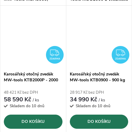
vhodná pro plochy
až do
rozměry 0,9 x 0,9 x 0,9
m.
450m2
. Zachycuje
částice
Elektrické připojení na
do velikosti
3 µm.
230V
ZDARMA
Z
ZDARMA
ZDARMA
Karosářský otočný zvedák
Karosářský otočný zvedák
MW-tools KTB2000P - 2000
MW-tools KTB0900 - 900 kg
kg
48 421 Kč bez DPH
28 917 Kč bez DPH
58 590 Kč
34 990 Kč
/ ks
/ ks
Skladem do 10 dnů
Skladem do 10 dnů
DO KOŠÍKU
DO KOŠÍKU