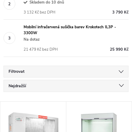
Skladem do 10 dnů
3 132 Kč bez DPH
3 790 Kč
Mobilní infračervená sušička barev Krokotech IL3P -
3300W
Na dotaz
21 479 Kč bez DPH
25 990 Kč
Filtrovat
Ř
Nejdražší
a
Nejlevnější
V
Nejprodávanější
z
ý
Abecedně
e