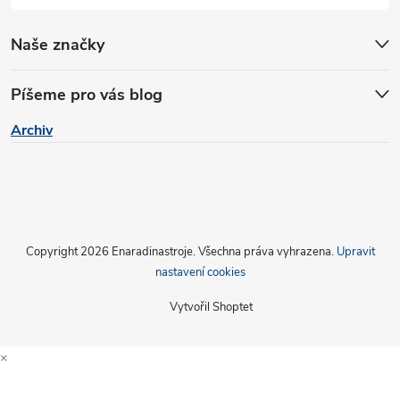
p
Naše značky
i
s
Píšeme pro vás blog
u
Archiv
Copyright 2026
Enaradinastroje
. Všechna práva vyhrazena.
Upravit
nastavení cookies
Vytvořil Shoptet
×