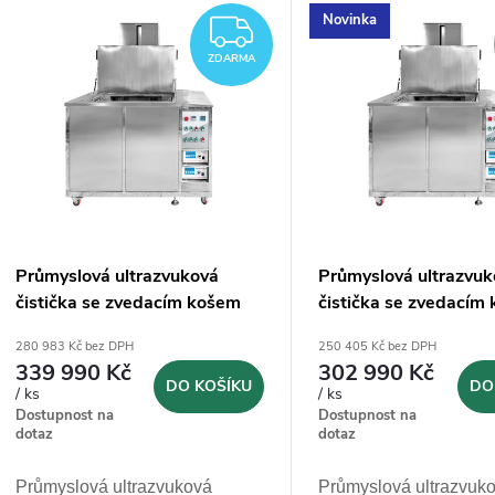
V
Novinka
e
ZDARMA
ý
ZDARMA
n
p
p
s
r
p
Průmyslová ultrazvuková
Průmyslová ultrazvu
o
čistička se zvedacím košem
čistička se zvedacím
r
MW-Tools UCI540FL - 540l
MW-Tools UCI360FL 
280 983 Kč bez DPH
250 405 Kč bez DPH
d
339 990 Kč
302 990 Kč
o
DO KOŠÍKU
DO
/ ks
/ ks
u
Dostupnost na
Dostupnost na
d
dotaz
dotaz
k
Průmyslová ultrazvuková
Průmyslová ultrazvuk