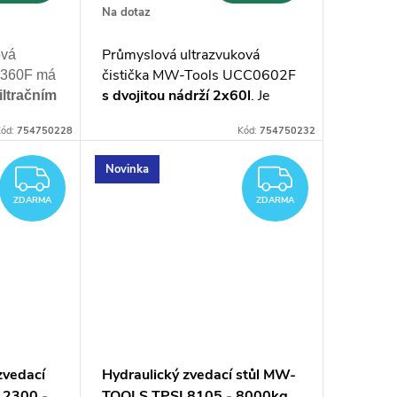
Na dotaz
Průmyslová ultrazvuková
ová
čistička MW-Tools UCC0602F
I360F má
s dvojitou nádrží
2x60l
.
Je
filtračním
vybavena filtračním systémem
o
ód:
754750228
Kód:
754750232
a oběhovým čerpadlem a je
určena pro
nepřetržité
,
/7
Novinka
ZDARMA
ZDARM
intenzivní používání
ZDARMA
ZDARMA
zvedací
Hydraulický zvedací stůl MW-
L2300 -
TOOLS TPSL8105 - 8000kg,