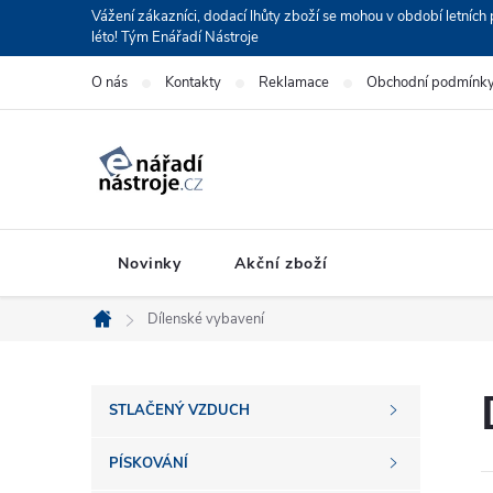
Přejít
Vážení zákazníci, dodací lhůty zboží se mohou v období letní
léto! Tým Enářadí Nástroje
na
obsah
O nás
Kontakty
Reklamace
Obchodní podmínk
Novinky
Akční zboží
Dílenské vybavení
Domů
P
STLAČENÝ VZDUCH
o
PÍSKOVÁNÍ