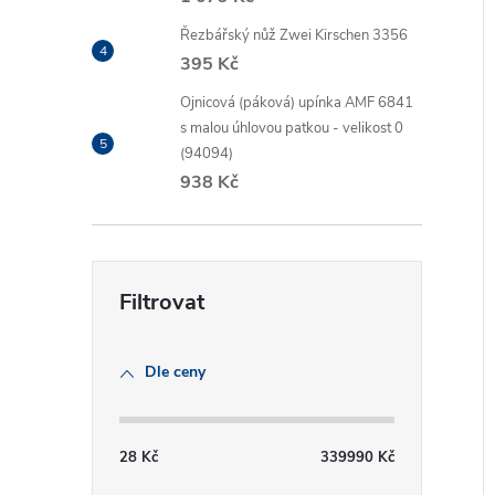
Řezbářský nůž Zwei Kirschen 3356
395 Kč
Ojnicová (páková) upínka AMF 6841
s malou úhlovou patkou - velikost 0
í
(94094)
i
938 Kč
Dle ceny
28
Kč
339990
Kč