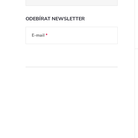
ODEBÍRAT NEWSLETTER
E-mail
Vložením e-mailu souhlasíte s
podmínkami
ochrany osobních údajů