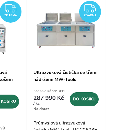
ZDARMA
ZDARM
ZDARMA
ZDARMA
ková
Ultrazvuková čistička se třemi
 košem
nádržemi MW-Tools
- 360l
UCI0603F - 3x60l
238 008 Kč bez DPH
287 990 Kč
DO KOŠÍKU
 KOŠÍKU
/ ks
Na dotaz
Průmyslová ultrazvuková
ová
čistička MW-Tools UCC0603F