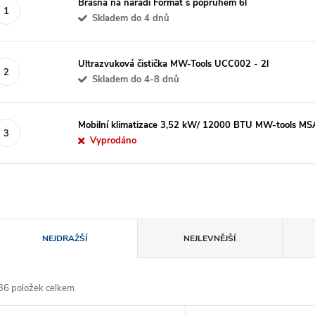
Brašna na nářadí Format s popruhem 6l
Skladem do 4 dnů
Ultrazvuková čistička MW-Tools UCC002 - 2l
Skladem do 4-8 dnů
Mobilní klimatizace 3,52 kW/ 12000 BTU MW-tools MS
Vyprodáno
Ř
NEJDRAŽŠÍ
NEJLEVNĚJŠÍ
a
36
položek celkem
z