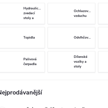
Hydraulické
Ochlazovače
zvedací
vzduchu
stoly a
plošiny
Topidla
Odvlhčovače
Dílenské
Palivová
vozíky a
čerpadla
stoly
Nejprodávanější