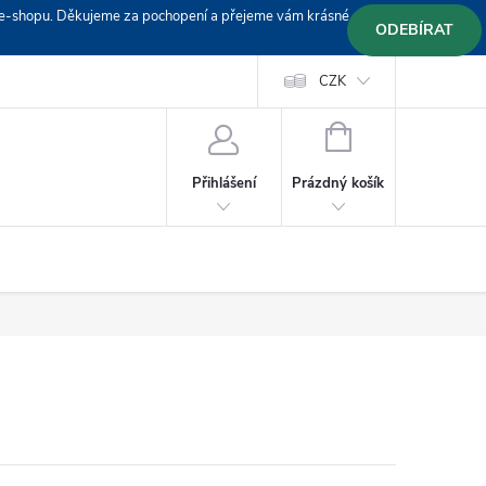
em e-shopu. Děkujeme za pochopení a přejeme vám krásné
ODEBÍRAT
Doprava
Platební podmínky
Platba GoPay
CZK
+420 603 319382
NÁKUPNÍ
KOŠÍK
Prázdný košík
Přihlášení