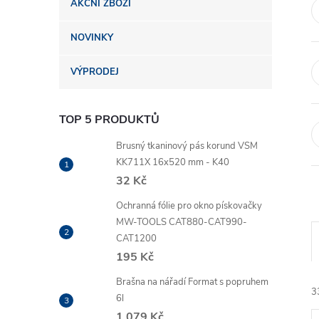
AKČNÍ ZBOŽÍ
n
NOVINKY
e
VÝPRODEJ
l
TOP 5 PRODUKTŮ
Brusný tkaninový pás korund VSM
KK711X 16x520 mm - K40
32 Kč
Ochranná fólie pro okno pískovačky
MW-TOOLS CAT880-CAT990-
CAT1200
195 Kč
Brašna na nářadí Format s popruhem
3
6l
1 079 Kč