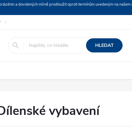
ch prázdnin a dovolených mírně prodloužit oproti termínům uvedeným na naš
y
Podmínky ochrany osobních údajů
Nákup na splátky ESSOX
HLEDAT
Dílenské vybavení