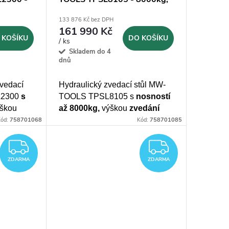
zdvih 1,05 m
133 876 Kč bez DPH
161 990 Kč
 KOŠÍKU
DO KOŠÍKU
/ ks
Skladem do 4
dnů
zvedací
Hydraulický zvedací stůl MW-
L2300
s
TOOLS TPSL8105 s
nosností
škou
až 8000kg,
výškou
zvedání
s
ložnou
1050mm
a ložnou
plochou
ód:
758701068
Kód:
758701085
 mm
3000x1200 mm
ZDARMA
ZDARM
ZDARMA
ZDARMA