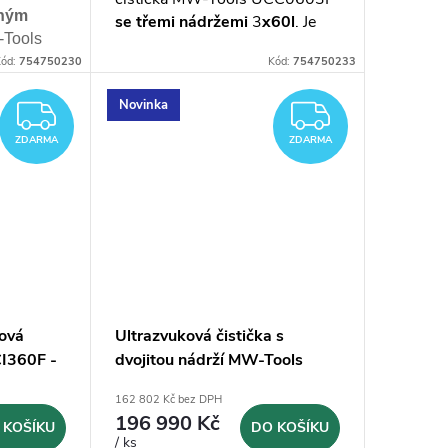
aným
se třemi nádržemi
3
x60l
.
Je
Tools
vybavena filtračním systémem
nádrže
ód:
754750230
Kód:
754750233
a oběhovým čerpadlem a je
témem
,
určena pro
nepřetržité
,
Novinka
 použití
ZDARMA
ZDARM
intenzivní používání
24/7
ZDARMA
ZDARMA
ková
Ultrazvuková čistička s
CI360F -
dvojitou nádrží MW-Tools
UCI0602F - 2x60l
162 802 Kč bez DPH
196 990 Kč
 KOŠÍKU
DO KOŠÍKU
/ ks