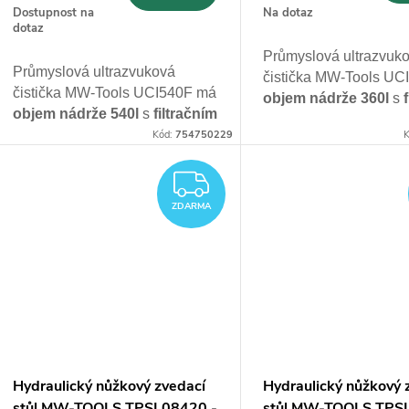
Dostupnost na
Na dotaz
dotaz
Průmyslová ultrazvuk
Průmyslová ultrazvuková
čistička MW-Tools UC
čistička MW-Tools UCI540F má
objem nádrže 360l
s
objem nádrže 540l
s
filtračním
systémem
, určená pr
systémem
, určená pro
Kód:
754750229
K
průmyslové použití a
průmyslové použití a
nepřetržitý provoz 24
nepřetržitý provoz 24/7
ZDARMA
ZDARMA
Hydraulický nůžkový zvedací
Hydraulický nůžkový 
stůl MW-TOOLS TPSL08420 -
stůl MW-TOOLS TPS