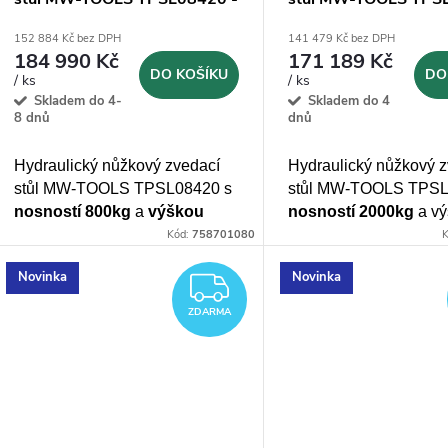
800kg, zdvih 4,2m
1000kg, zdvih 3m
152 884 Kč bez DPH
141 479 Kč bez DPH
184 990 Kč
171 189 Kč
DO KOŠÍKU
DO
/ ks
/ ks
Skladem do 4-
Skladem do 4
8 dnů
dnů
Hydraulický nůžkový zvedací
Hydraulický nůžkový 
stůl MW-TOOLS TPSL08420 s
stůl MW-TOOLS TPS
nosností 800kg
a
výškou
nosností 2000kg
a vý
zvedání až 4200mm
s ložnou
zvedání až 3000mm 
Kód:
758701080
K
plochou 1000x1700 mm
plochou 1000x1700
Novinka
Novinka
ZDARMA
ZDARMA