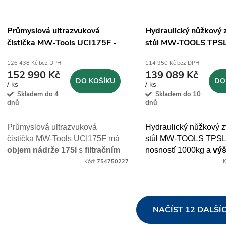
Průmyslová ultrazvuková
Hydraulický nůžkový 
čistička MW-Tools UCI175F -
stůl MW-TOOLS TPS
175l
1000kg, zdvih 3m
126 438 Kč bez DPH
114 950 Kč bez DPH
152 990 Kč
139 089 Kč
DO KOŠÍKU
DO
/ ks
/ ks
Skladem do 4
Skladem do 10
dnů
dnů
Průmyslová ultrazvuková
Hydraulický nůžkový 
čistička MW-Tools UCI175F má
stůl MW-TOOLS TPSL
objem nádrže 175l
s
filtračním
nosností 1000kg a
vý
systémem
, určená pro
zvedání až 3000mm
Kód:
754750227
K
průmyslové použití a
nepřetržitý provoz 24/7
O
NAČÍST 12 DALŠÍ
v