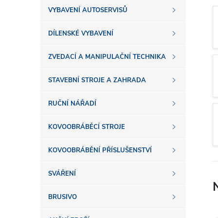
s
VYBAVENÍ AUTOSERVISŮ
t
DÍLENSKÉ VYBAVENÍ
r
ZVEDACÍ A MANIPULAČNÍ TECHNIKA
a
STAVEBNÍ STROJE A ZAHRADA
n
RUČNÍ NÁŘADÍ
n
KOVOOBRÁBĚCÍ STROJE
í
KOVOOBRÁBĚNÍ PŘÍSLUŠENSTVÍ
SVÁŘENÍ
p
BRUSIVO
a