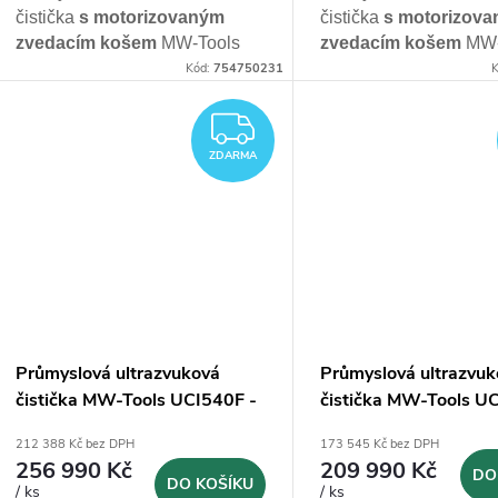
u
čistička
s motorizovaným
čistička
s motorizov
t
zvedacím košem
MW-Tools
zvedacím košem
MW-
k
UCI540FL má
objem nádrže
UCI360FL má
objem 
Kód:
754750231
K
ů
540l
s
filtračním systémem
,
360l
s
filtračním sys
t
určená pro průmyslové použití
určená pro průmyslové
ZDARMA
a
nepřetržitý provoz 24/7
a
nepřetržitý provoz 
ZDARMA
ů
Průmyslová ultrazvuková
Průmyslová ultrazvu
čistička MW-Tools UCI540F -
čistička MW-Tools U
540l
360l
212 388 Kč bez DPH
173 545 Kč bez DPH
256 990 Kč
209 990 Kč
DO
DO KOŠÍKU
/ ks
/ ks