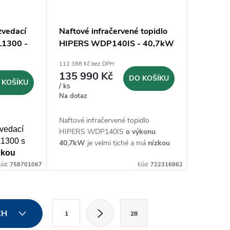
zvedací
Naftové infračervené topidlo
L1300 -
HIPERS WDP140IS - 40,7kW
112 388 Kč bez DPH
135 990 Kč
DO KOŠÍKU
 KOŠÍKU
/ ks
Na dotaz
Naftové infračervené topidlo
zvedací
HIPERS WDP140IS
o výkonu
1300 s
40,7kW
je velmi tiché a má
nízkou
škou
spotřebu paliva.
Vhodné pro
ód:
758701067
prostory do
1180m2.
Kód:
722316862
S
CH
1
28
t