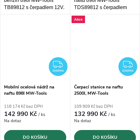
benzin 898l MW-Tools
naftu 898l MW-Tools
TB89812 s čerpadlem 12V.
TDS89812 s čerpadlem
V souladu s ADR pro
12V.
V souladu s ADR pro
Akce
silniční dopravu
silniční dopravu
ZDARMA
Z
ZDARMA
ZDARMA
Mobilní ocelová nádrž na
Čerpací stanice na naftu
naftu 898l MW-Tools
2500l, MW-Tools
TDS89824 s čerpadlem 24V
TDC2500M10 s čerpadlem
230V
118 174 Kč bez DPH
109 909 Kč bez DPH
142 990 Kč
132 990 Kč
/ ks
/ ks
Na dotaz
Na dotaz
DO KOŠÍKU
DO KOŠÍKU