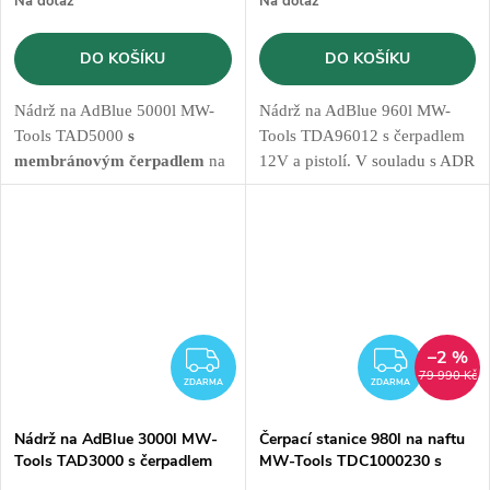
Na dotaz
Na dotaz
DO KOŠÍKU
DO KOŠÍKU
Nádrž na AdBlue 5000l MW-
Nádrž na AdBlue 960l MW-
Tools TAD5000
s
Tools TDA96012 s čerpadlem
membránovým čerpadlem
na
12V a pistolí.
V souladu s ADR
230V, hadicí s pistolí a
pro silniční dopravu
počítadlem litrů
–2 %
ZDARMA
ZDAR
79 990 Kč
ZDARMA
ZDARMA
Nádrž na AdBlue 3000l MW-
Čerpací stanice 980l na naftu
Tools TAD3000 s čerpadlem
MW-Tools TDC1000230 s
230V
čerpadlem 230V