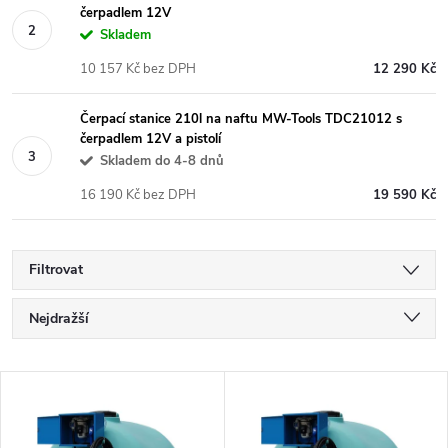
čerpadlem 12V
Skladem
10 157 Kč bez DPH
12 290 Kč
Čerpací stanice 210l na naftu MW-Tools TDC21012 s
čerpadlem 12V a pistolí
Skladem do 4-8 dnů
16 190 Kč bez DPH
19 590 Kč
Filtrovat
Ř
Nejdražší
a
Nejlevnější
V
Nejprodávanější
z
ý
Abecedně