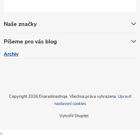
ý
p
Naše značky
i
s
Píšeme pro vás blog
u
Archiv
Copyright 2026
Enaradinastroje
. Všechna práva vyhrazena.
Upravit
nastavení cookies
Vytvořil Shoptet
×