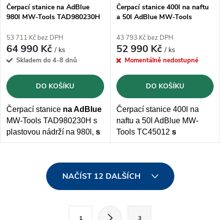
Čerpací stanice na AdBlue
Čerpací stanice 400l na naftu
980l MW-Tools TAD980230H
a 50l AdBlue MW-Tools
s čerpadlem 12V a 230V
TC45012 s čerpadlem 12V a
pistolí
53 711 Kč bez DPH
43 793 Kč bez DPH
64 990 Kč
52 990 Kč
/ ks
/ ks
Skladem do 4-8 dnů
Momentálně nedostupné
DO KOŠÍKU
DO KOŠÍKU
Čerpací stanice
na AdBlue
Čerpací stanice 400l na
MW-Tools TAD980230H s
naftu a 50l AdBlue MW-
plastovou nádrží na 980l,
s
Tools TC45012
s
čerpadlem 12V nebo
čerpadlem 12V
a pistolí s
230V
, 10m hadicí a ruční
plastovou
nádrží 400l
na
O
automatickou pistolí.
naftu
a
50l na AdBlue
,
NAČÍST 12 DALŠÍCH
čerpadlem na 12V, 4
v
metrovou výtlačnou hadicí a
automatickou pistolí
l
S
1
3