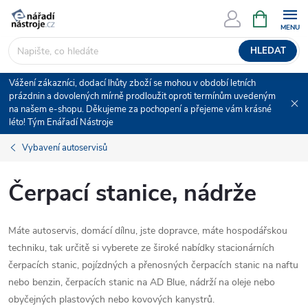
Přejít
NÁKUPNÍ
KOŠÍK
na
obsah
HLEDAT
Vážení zákazníci, dodací lhůty zboží se mohou v období letních
prázdnin a dovolených mírně prodloužit oproti termínům uvedeným
na našem e-shopu. Děkujeme za pochopení a přejeme vám krásné
léto! Tým Enářadí Nástroje
Vybavení autoservisů
Čerpací stanice, nádrže
Máte autoservis, domácí dílnu, jste dopravce, máte hospodářskou
techniku, tak určitě si vyberete ze široké nabídky stacionárních
čerpacích stanic, pojízdných a přenosných čerpacích stanic na naftu
nebo benzin, čerpacích stanic na AD Blue, nádrží na oleje nebo
obyčejných plastových nebo kovových kanystrů.