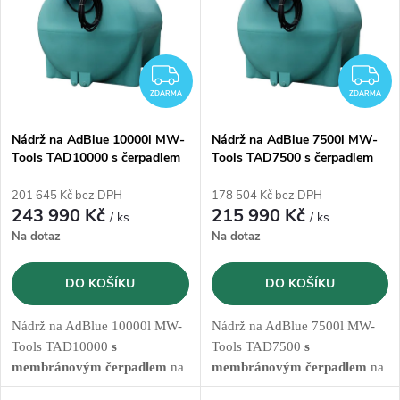
e
p
n
i
ZDARMA
Z
í
ZDARMA
ZDARMA
s
p
Nádrž na AdBlue 10000l MW-
Nádrž na AdBlue 7500l MW-
Tools TAD10000 s čerpadlem
Tools TAD7500 s čerpadlem
p
230V
230V
r
201 645 Kč bez DPH
178 504 Kč bez DPH
r
243 990 Kč
215 990 Kč
/ ks
/ ks
o
Na dotaz
Na dotaz
o
d
DO KOŠÍKU
DO KOŠÍKU
d
u
Nádrž na AdBlue 10000l MW-
Nádrž na AdBlue 7500l MW-
u
Tools TAD10000
s
Tools TAD7500
s
k
membránovým čerpadlem
na
membránovým čerpadlem
na
k
230V, hadicí s pistolí a
230V, hadicí s pistolí a