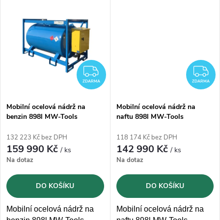
t
počítadlem litrů
počítadlem litrů
t
ů
ů
ZDARMA
Z
ZDARMA
ZDARMA
Mobilní ocelová nádrž na
Mobilní ocelová nádrž na
benzin 898l MW-Tools
naftu 898l MW-Tools
TB89812 s čerpadlem 12V
TDS89812 s čerpadlem 12V
132 223 Kč bez DPH
118 174 Kč bez DPH
159 990 Kč
142 990 Kč
/ ks
/ ks
Na dotaz
Na dotaz
DO KOŠÍKU
DO KOŠÍKU
Mobilní ocelová nádrž na
Mobilní ocelová nádrž na