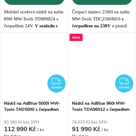
Mobilní ocelová nádrž na naftu
Čerpací stanice 2500l na naftu
898l MW-Tools TDS89824 s
MW-Tools TDC2500M10
s
čerpadlem 24V.
V souladu s
čerpadlem na 230V
a pistolí
ADR pro silniční dopravu
s
10 m hadicí
Akce
ZDARMA
Z
ZDARMA
ZDARMA
Nádrž na AdBlue 5000l MW-
Nádrž na AdBlue 960l MW-
Tools TAD5000 s čerpadlem
Tools TDA96012 s čerpadlem
230V
12V
93 380 Kč bez DPH
76 025 Kč bez DPH
112 990 Kč
91 990 Kč
/ ks
/ ks