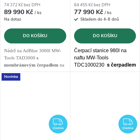
74 372 Kč bez DPH
64 455 Kč bez DPH
89 990 Kč
77 990 Kč
/ ks
/ ks
Na dotaz
Skladem do 4-8 dnů
DO KOŠÍKU
DO KOŠÍKU
Čerpací stanice 980l na
Nádrž na AdBlue 3000l MW-
naftu MW-Tools
Tools TAD3000
s
TDC1000230
s čerpadlem
membránovým čerpadlem
na
na 230V
s průtokem
230V a
počítadlem litrů
Novinka
56/min,
se silnou
PE
nádrží
na 980l, 10
metrovou přívodní hadicí s
automatickou pistolí
ZDARMA
Z
ZDARMA
ZDARMA