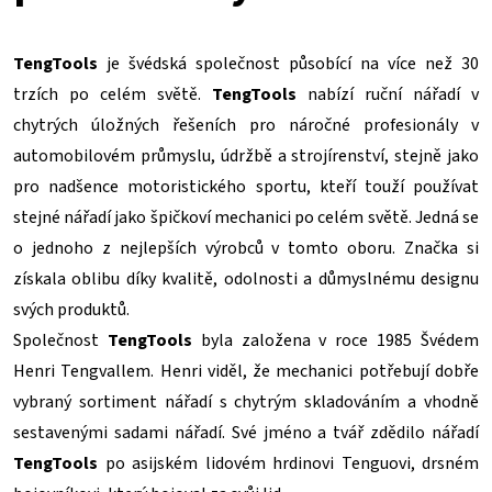
TengTools
je švédská společnost působící na více než 30
trzích po celém světě.
TengTools
nabízí ruční nářadí v
chytrých úložných řešeních pro náročné profesionály v
automobilovém průmyslu, údržbě a strojírenství, stejně jako
pro nadšence motoristického sportu, kteří touží používat
stejné nářadí jako špičkoví mechanici po celém světě. Jedná se
o jednoho z nejlepších výrobců v tomto oboru. Značka si
získala oblibu díky kvalitě, odolnosti a důmyslnému designu
svých produktů.
Společnost
TengTools
byla založena v roce 1985 Švédem
Henri Tengvallem. Henri viděl, že mechanici potřebují dobře
vybraný sortiment nářadí s chytrým skladováním a vhodně
sestavenými sadami nářadí. Své jméno a tvář zdědilo nářadí
TengTools
po asijském lidovém hrdinovi Tenguovi, drsném