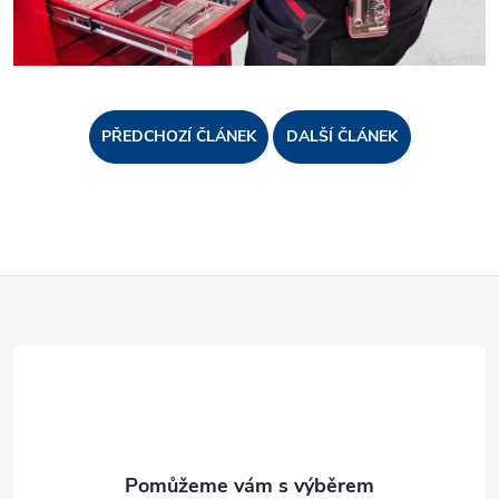
PŘEDCHOZÍ ČLÁNEK
DALŠÍ ČLÁNEK
Z
á
p
a