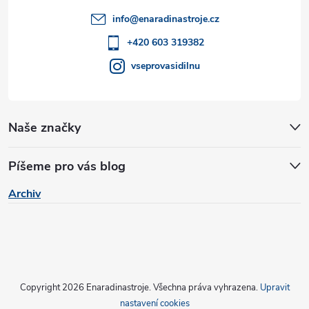
t
info
@
enaradinastroje.cz
í
+420 603 319382
vseprovasidilnu
Naše značky
Píšeme pro vás blog
Archiv
Copyright 2026
Enaradinastroje
. Všechna práva vyhrazena.
Upravit
nastavení cookies