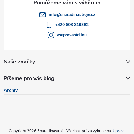
k
t
info
@
enaradinastroje.cz
y
í
+420 603 319382
v
vseprovasidilnu
ý
p
Naše značky
i
s
Píšeme pro vás blog
u
Archiv
Copyright 2026
Enaradinastroje
. Všechna práva vyhrazena.
Upravit