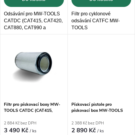
d
d
u
Odsávání pro MW-TOOLS
Filtr pro cyklonové
u
CATDC (CAT415, CAT420,
odsávání CATFC MW-
k
CAT880, CAT990 a
TOOLS
k
CAT1200)
t
t
ů
ů
Filtr pro pískovací boxy MW-
Pískovací pistole pro
TOOLS CATDC (CAT415,
pískovací box MW-TOOLS
CAT420, CAT880, CAT990 a
SCHD540
CAT1200)
2 884 Kč bez DPH
2 388 Kč bez DPH
3 490 Kč
2 890 Kč
/ ks
/ ks