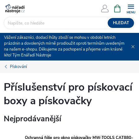
Přejít
NÁKUPNÍ
KOŠÍK
na
obsah
HLEDAT
Vážení zákazníci, dodací lhůty zboží se mohou v období letních
prázdnin a dovolených mírně prodloužit oproti termínům uvedeným
na našem e-shopu. Děkujeme za pochopení a přejeme vám krásné
léto! Tým Enářadí Nástroje
Pískování
Příslušenství pro pískovací
boxy a pískovačky
Nejprodávanější
Ochranná fólie pro okno pískovačky MW-TOOLS CAT880-