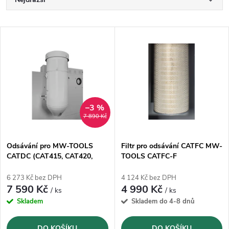
Ř
a
Nejlevnější
V
Nejprodávanější
z
ý
Abecedně
e
p
n
i
–3 %
7 890 Kč
í
s
p
Odsávání pro MW-TOOLS
Filtr pro odsávání CATFC MW-
CATDC (CAT415, CAT420,
TOOLS CATFC-F
p
CAT880, CAT990 a CAT1200)
r
6 273 Kč bez DPH
4 124 Kč bez DPH
r
7 590 Kč
4 990 Kč
/ ks
/ ks
o
Skladem
Skladem do 4-8 dnů
o
DO KOŠÍKU
DO KOŠÍKU