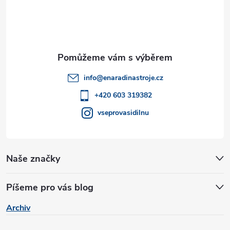
p
a
t
info
@
enaradinastroje.cz
í
+420 603 319382
vseprovasidilnu
Naše značky
Píšeme pro vás blog
Archiv