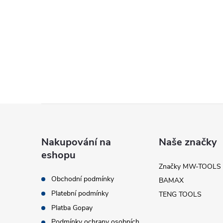
Z
á
Nakupování na
Naše značky
eshopu
p
Značky MW-TOOLS
Obchodní podmínky
BAMAX
a
Platební podmínky
TENG TOOLS
t
Platba Gopay
Podmínky ochrany osobních