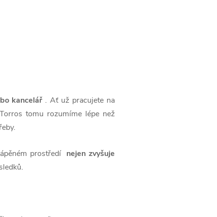
ebo kancelář
. Ať už pracujete na
sti Torros tomu rozumíme lépe než
řeby.
vytápěném prostředí
nejen zvyšuje
ýsledků.