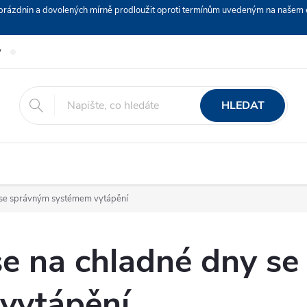
ch prázdnin a dovolených mírně prodloužit oproti termínům uvedeným na naš
y
Podmínky ochrany osobních údajů
Nákup na splátky ESSOX
HLEDAT
y se správným systémem vytápění
se na chladné dny s
vytápění