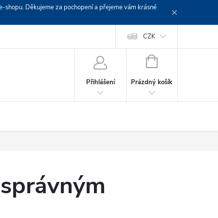
em e-shopu. Děkujeme za pochopení a přejeme vám krásné
Doprava
Platební podmínky
Platba GoPay
CZK
+420 603 319382
NÁKUPNÍ
KOŠÍK
Prázdný košík
Přihlášení
e správným