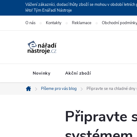
Přejít
Vážení zákazníci, dodací lhůty zboží se mohou v období letní
léto! Tým Enářadí Nástroje
na
obsah
O nás
Kontakty
Reklamace
Obchodní podmínk
Novinky
Akční zboží
Píšeme pro vás blog
Připravte se na chladné dn
Domů
Připravte 
systémem 