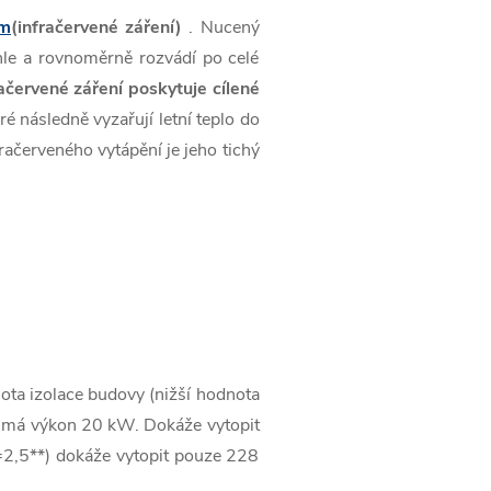
em
(infračervené záření)
. Nucený
hle a rovnoměrně rozvádí po celé
fračervené záření poskytuje
cílené
é následně vyzařují letní teplo do
račerveného vytápění je jeho tichý
ota izolace budovy (nižší hodnota
le má výkon 20 kW. Dokáže vytopit
=2,5**) dokáže vytopit pouze 228