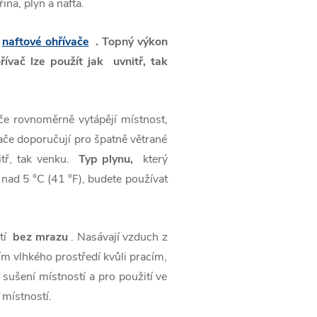
ina, plyn a nafta.
u
naftové ohřívače
. Topný výkon
ívač lze použít jak uvnitř, tak
če rovnoměrně vytápějí místnost,
vače doporučují pro špatně větrané
itř, tak venku.
Typ plynu,
který
a nad 5 °C (41 °F), budete používat
stí
bez mrazu
. Nasávají vzduch z
ím vlhkého prostředí kvůli pracím,
a sušení místností a pro použití ve
 místností.