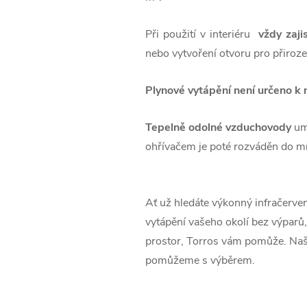
Při použití v interiéru
vždy zaji
nebo vytvoření otvoru pro přiroze
Plynové vytápění není určeno k 
Tepelně odolné vzduchovody
umo
ohřívačem je poté rozváděn do mí
Ať už hledáte výkonný infračervený
vytápění vašeho okolí bez výparů
prostor, Torros vám pomůže. Naš
pomůžeme s výběrem.