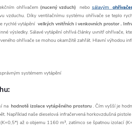
nvekčním ohřívačem
(nucený vzduch)
nebo
sálavým
ohřívač
vu vzduchu. Díky ventilačnímu systému ohřívače se teplo ryc
e rychlé vytápění
velkých vnitřních i venkovních prostor . In
nné výsledky. Sálavé vytápění ohřívá články uvnitř ohřívače, kter
červeného ohřívače se mohou okamžitě zahřát. Hlavní výhodou inf
ahu:
sí na
hodnotě izolace vytápěného prostoru
. Čím vyšší je hodn
ápět. Například naše dieselová infračervená horkovzdušná pisto
 (K=0,5*) až o objemu 1160 m³, zatímco se špatnou izolací (K