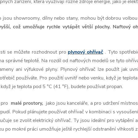
ch zařízení, která využívají různé zdroje energie, jako je elektř
ako jsou showroomy, dílny nebo stany, mohou být dobrou volbo
yšší, což umožňuje rychle vytápět větší plochy. Naftový ohř
osti se můžete rozhodnout pro
plynový ohřívač
. Tyto spotřebi
 na správné teplotě. Na rozdíl od naftových modelů se tyto ohří
ameny ani výfukové plyny. Plynový ohřívač lze použít jak uvn
otřebič používáte. Pro použití uvnitř nebo venku, když je teplot
 když je teplota pod 5 °C (41 °F), budete používat propan.
í pro
malé prostory,
jako jsou kanceláře, a pro udržení místno
vypudí. Pokud plánujete používat ohřívač v kombinaci s vysoušen
čuje se zvolit elektrický ohřívač. Ty jsou ideální pro vytápění 
u po mokré práci umožňuje ještě rychlejší odstranění vlhkosti z