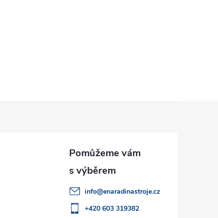
info
@
enaradinastroje.cz
+420 603 319382