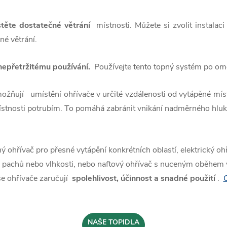
stěte dostatečné větrání
místnosti. Můžete si zvolit instalaci
né větrání.
nepřetržitému používání.
Používejte tento topný systém po o
žňují umístění ohřívače v určité vzdálenosti od vytápěné mís
stnosti potrubím. To pomáhá zabránit vnikání nadměrného hluk
 ohřívač pro přesné vytápění konkrétních oblastí, elektrický ohř
, pachů nebo vlhkosti, nebo naftový ohřívač s nuceným oběhem 
e ohřívače zaručují
spolehlivost, účinnost a snadné použití
.
O
NAŠE TOPIDLA