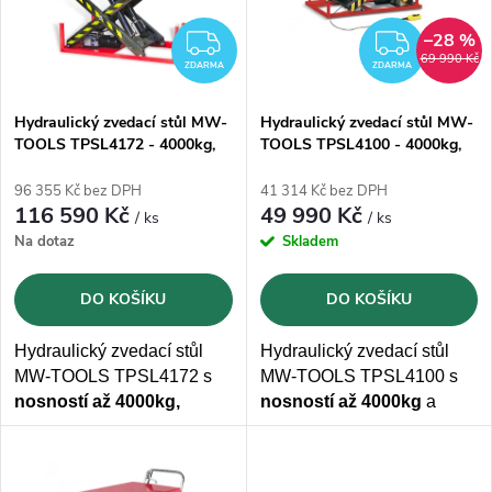
p
n
i
–28 %
ZDARMA
ZDAR
69 990 Kč
í
ZDARMA
ZDARMA
s
p
Hydraulický zvedací stůl MW-
Hydraulický zvedací stůl MW-
TOOLS TPSL4172 - 4000kg,
TOOLS TPSL4100 - 4000kg,
p
zdvih 2050 mm
zdvih 1,05 m"AKCE"
r
96 355 Kč bez DPH
41 314 Kč bez DPH
r
116 590 Kč
49 990 Kč
/ ks
/ ks
o
Na dotaz
Skladem
o
d
DO KOŠÍKU
DO KOŠÍKU
d
u
Hydraulický zvedací stůl
Hydraulický zvedací stůl
u
MW-TOOLS TPSL4172 s
MW-TOOLS TPSL4100 s
k
nosností až 4000kg,
nosností až 4000kg
a
k
výškou
zvedání 2050mm
a
výškou zvedání 1050mm
t
ložnou
plochou
1200x1700 mm