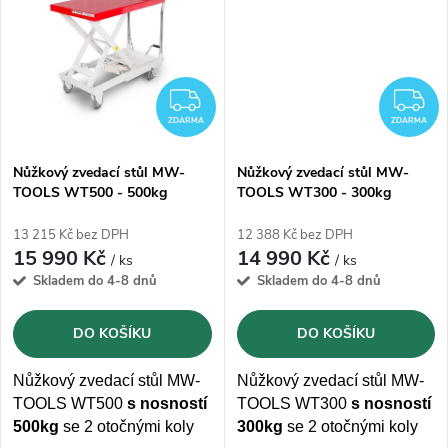
t
ů
ů
ZDARMA
Z
ZDARMA
ZDARMA
Nůžkový zvedací stůl MW-
Nůžkový zvedací stůl MW-
TOOLS WT500 - 500kg
TOOLS WT300 - 300kg
13 215 Kč bez DPH
12 388 Kč bez DPH
15 990 Kč
14 990 Kč
/ ks
/ ks
Skladem do 4-8 dnů
Skladem do 4-8 dnů
DO KOŠÍKU
DO KOŠÍKU
Nůžkový zvedací stůl MW-
Nůžkový zvedací stůl MW-
TOOLS WT500
s nosností
TOOLS WT300
s nosností
500kg
se 2 otočnými koly
300kg
se 2 otočnými koly