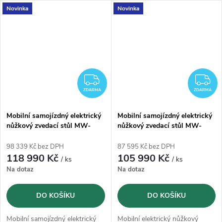
Novinka
Novinka
ZDARMA
Z
ZDARMA
ZDARMA
Mobilní samojízdný elektrický
Mobilní samojízdný elektrický
nůžkový zvedací stůl MW-
nůžkový zvedací stůl MW-
TOOLS WTE90018T- 910kg
TOOLS WTE50010T - 500kg
98 339 Kč bez DPH
87 595 Kč bez DPH
118 990 Kč
105 990 Kč
/ ks
/ ks
Na dotaz
Na dotaz
DO KOŠÍKU
DO KOŠÍKU
Mobilní samojízdný elektrický
Mobilní elektrický nůžkový