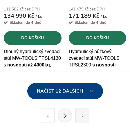
zdvih 1,3 m
1000kg, zdvih 3m
111 562 Kč bez DPH
141 479 Kč bez DPH
134 990 Kč
171 189 Kč
/ ks
/ ks
Skladem do 4 dnů
Skladem do 4 dnů
DO KOŠÍKU
DO KOŠÍKU
Dlouhý hydraulický zvedací
Hydraulický nůžkový
stůl MW-TOOLS TPSL4130
zvedací stůl MW-TOOLS
s
nosností až 4000kg,
TPSL2300
s nosností
výškou zvedání 1300mm a
2000kg
a výškou
zvedání
velkou
plochou
až 3000mm s
ložnou
O
2200x1800 mm
. Elektrické
plochou 1000x1700 mm
NAČÍST 12 DALŠÍCH
připojení
400V.
v
l
S
1
2
t
á
r