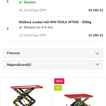
Skladem
41 314 Kč bez DPH
49 990 Kč
Nůžkový zvedací stůl MW-TOOLS WT500 - 500kg
Skladem do 4-8 dnů
13 215 Kč bez DPH
15 990 Kč
Filtrovat
Ř
Nejprodávanější
a
Nejdražší
V
Akce
Nejlevnější
z
Tip
ý
Abecedně
e