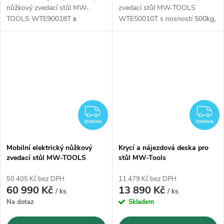
nůžkový zvedací stůl MW-
zvedací stůl MW-TOOLS
TOOLS WTE90018T
s
WTE50010T s nosností 500kg
,
nosností 910kg, výška zdvihu
výškou zdvihu 460 - 1000 mm
až 1850mm,
se stolem
a
stolem
1020x610 mm.
1020x610 mm.
ZDARMA
Z
ZDARMA
ZDARMA
Mobilní elektrický nůžkový
Krycí a nájezdová deska pro
zvedací stůl MW-TOOLS
stůl MW-Tools
WTE50016 - 500kg
TPSL1150/TPSL1151
50 405 Kč bez DPH
11 479 Kč bez DPH
60 990 Kč
13 890 Kč
/ ks
/ ks
Na dotaz
Skladem