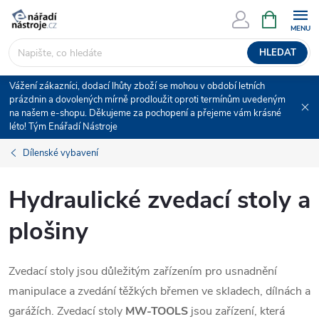
Přejít
NÁKUPNÍ
KOŠÍK
na
obsah
HLEDAT
Vážení zákazníci, dodací lhůty zboží se mohou v období letních
prázdnin a dovolených mírně prodloužit oproti termínům uvedeným
na našem e-shopu. Děkujeme za pochopení a přejeme vám krásné
léto! Tým Enářadí Nástroje
Dílenské vybavení
Hydraulické zvedací stoly a
plošiny
Zvedací stoly jsou důležitým zařízením pro usnadnění
manipulace a zvedání těžkých břemen ve skladech, dílnách a
garážích. Zvedací stoly
MW-TOOLS
jsou zařízení, která