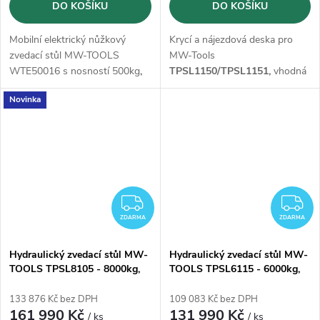
DO KOŠÍKU
DO KOŠÍKU
Mobilní elektrický nůžkový
Krycí a nájezdová deska pro
zvedací stůl MW-TOOLS
MW-Tools
WTE50016 s nosností 500kg
,
TPSL1150/TPSL1151,
vhodná
výškou zdvihu 1618 mm
a
pro utěsnění nůžkových
Novinka
stolem
800x1050 mm.
zvedacích stolů typu U.
ZDARMA
Z
ZDARMA
ZDARMA
Hydraulický zvedací stůl MW-
Hydraulický zvedací stůl MW-
TOOLS TPSL8105 - 8000kg,
TOOLS TPSL6115 - 6000kg,
zdvih 1,05 m
zdvih 1,15 m
133 876 Kč bez DPH
109 083 Kč bez DPH
161 990 Kč
131 990 Kč
/ ks
/ ks