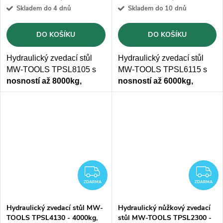
Skladem do 4 dnů
Skladem do 10 dnů
DO KOŠÍKU
DO KOŠÍKU
Hydraulický zvedací stůl
Hydraulický zvedací stůl
MW-TOOLS TPSL8105 s
MW-TOOLS TPSL6115 s
nosností až 8000kg,
nosností až 6000kg,
výškou
zvedání 1050mm
a
výškou
zvedání 1150mm
a
ložnou
plochou
ložnou
plochou
3000x1200 mm
1600x1000 mm
ZDARMA
Z
ZDARMA
ZDARMA
Hydraulický zvedací stůl MW-
Hydraulický nůžkový zvedací
TOOLS TPSL4130 - 4000kg,
stůl MW-TOOLS TPSL2300 -