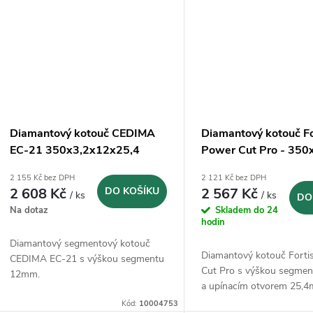
Diamantový kotouč CEDIMA
Diamantový kotouč Fo
EC-21 350x3,2x12x25,4
Power Cut Pro - 35
2 155 Kč bez DPH
2 121 Kč bez DPH
2 608 Kč
DO KOŠÍKU
2 567 Kč
/ ks
/ ks
DO
Na dotaz
Skladem do 24
hodin
Diamantový segmentový kotouč
Diamantový kotouč Forti
CEDIMA EC-21 s výškou segmentu
Cut Pro s výškou segme
12mm.
a upínacím otvorem 25,
Kód:
10004753