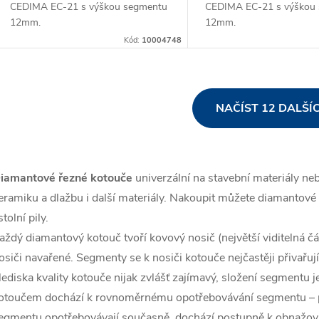
CEDIMA EC-21 s výškou segmentu
CEDIMA EC-21 s výškou
12mm.
12mm.
Kód:
10004748
O
NAČÍST 12 DALŠÍ
v
iamantové řezné kotouče
univerzální na stavební materiály neb
á
eramiku a dlažbu i další materiály. Nakoupit můžete diamantové
d
 stolní pily.
a
aždý diamantový kotouč tvoří kovový nosič (největší viditelná čá
osiči navařené. Segmenty se k nosiči kotouče nejčastěji přivařuj
c
lediska kvality kotouče nijak zvlášť zajímavý, složení segmentu
otoučem dochází k rovnoměrnému opotřebovávání segmentu – poj
egmentu opotřebovávají současně, dochází postupně k obnažová