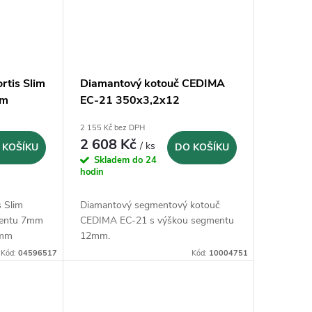
rtis Slim
Diamantový kotouč CEDIMA
mm
EC-21 350x3,2x12
2 155 Kč bez DPH
2 608 Kč
/ ks
 KOŠÍKU
DO KOŠÍKU
Skladem do 24
hodin
s Slim
Diamantový segmentový kotouč
mentu 7mm
CEDIMA EC-21 s výškou segmentu
4mm
12mm.
Kód:
04596517
Kód:
10004751