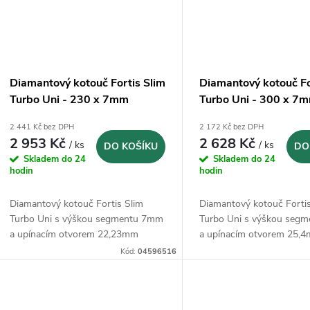
Diamantový kotouč Fortis Slim
Diamantový kotouč Fo
Turbo Uni - 230 x 7mm
Turbo Uni - 300 x 7
2 441 Kč bez DPH
2 172 Kč bez DPH
2 953 Kč
2 628 Kč
/ ks
/ ks
DO KOŠÍKU
DO
Skladem do 24
Skladem do 24
hodin
hodin
Diamantový kotouč Fortis Slim
Diamantový kotouč Forti
Turbo Uni s výškou segmentu 7mm
Turbo Uni s výškou seg
a upínacím otvorem 22,23mm
a upínacím otvorem 25,
Kód:
04596516