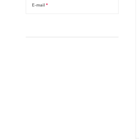
E-mail
Vložením e-mailu souhlasíte s
podmínkami
ochrany osobních údajů