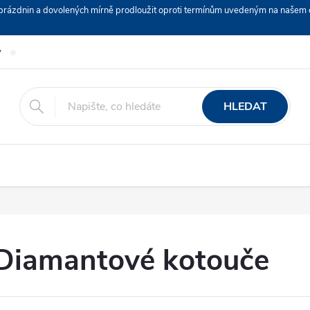
ch prázdnin a dovolených mírně prodloužit oproti termínům uvedeným na naš
y
Podmínky ochrany osobních údajů
Nákup na splátky ESSOX
HLEDAT
Diamantové kotouče