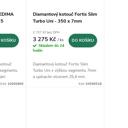
CEDIMA
Diamantový kotouč Fortis Slim
25
Turbo Uni - 350 x 7mm
2 707 Kč bez DPH
3 275 Kč
/ ks
 KOŠÍKU
DO KOŠÍKU
Skladem do 24
hodin
kotouč
Diamantový kotouč Fortis Slim
 segmentu
Turbo Uni s výškou segmentu 7mm
ání
a upínacím otvorem 25,4 mm
Kód:
10000869
Kód:
04596518