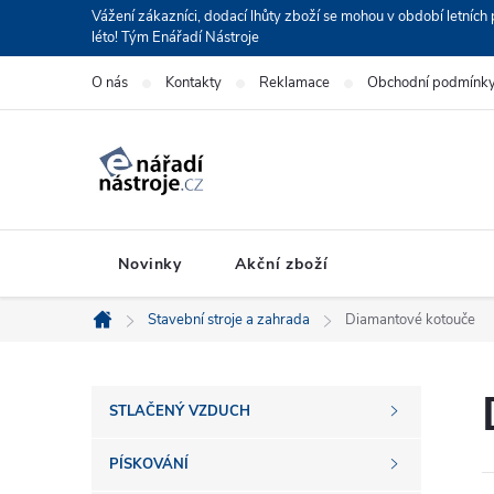
Přejít
Vážení zákazníci, dodací lhůty zboží se mohou v období letní
léto! Tým Enářadí Nástroje
na
obsah
O nás
Kontakty
Reklamace
Obchodní podmínk
Novinky
Akční zboží
Stavební stroje a zahrada
Diamantové kotouče
Domů
P
STLAČENÝ VZDUCH
o
PÍSKOVÁNÍ