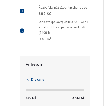
Řezbářský nůž Zwei Kirschen 3356
395 Kč
Ojnicová (páková) upínka AMF 6841
s malou úhlovou patkou - velikost 0
(94094)
938 Kč
Dle ceny
240
Kč
3742
Kč