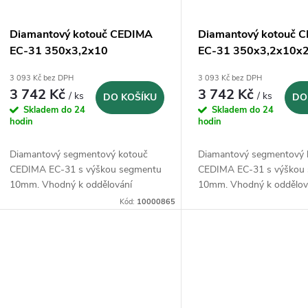
s
r
p
Diamantový kotouč CEDIMA
Diamantový kotouč 
o
EC-31 350x3,2x10
EC-31 350x3,2x10x
r
3 093 Kč bez DPH
3 093 Kč bez DPH
d
3 742 Kč
3 742 Kč
/ ks
/ ks
DO KOŠÍKU
DO
o
Skladem do 24
Skladem do 24
u
hodin
hodin
d
k
Diamantový segmentový kotouč
Diamantový segmentový 
u
CEDIMA EC-31 s výškou segmentu
CEDIMA EC-31 s výškou
10mm. Vhodný k oddělování
10mm. Vhodný k oddělov
t
asfaltu.
asfaltu.
k
Kód:
10000865
ů
t
ů