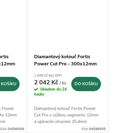
rtis
Diamantový kotouč Fortis
0x12mm
Power Cut Pro - 300x12mm
1 688 Kč bez DPH
2 042 Kč
/ ks
 KOŠÍKU
DO KOŠÍKU
Skladem do 24
hodin
s Power
Diamantový kotouč Fortis Power
ntu 12mm
Cut Pro s výškou segmentu 12mm
4mm
a upínacím otvorem 25,4mm
Kód:
04596506
Kód:
04596505