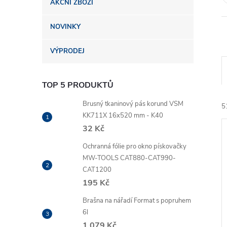
AKČNÍ ZBOŽÍ
n
NOVINKY
e
VÝPRODEJ
l
TOP 5 PRODUKTŮ
Brusný tkaninový pás korund VSM
5
KK711X 16x520 mm - K40
32 Kč
Ochranná fólie pro okno pískovačky
MW-TOOLS CAT880-CAT990-
CAT1200
195 Kč
í
i
Brašna na nářadí Format s popruhem
6l
1 079 Kč