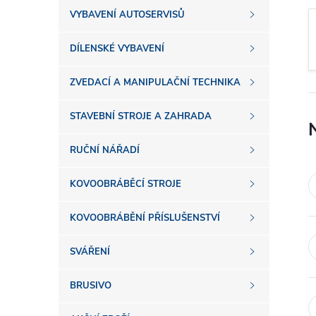
s
VYBAVENÍ AUTOSERVISŮ
t
DÍLENSKÉ VYBAVENÍ
r
ZVEDACÍ A MANIPULAČNÍ TECHNIKA
a
STAVEBNÍ STROJE A ZAHRADA
n
RUČNÍ NÁŘADÍ
n
KOVOOBRÁBĚCÍ STROJE
í
KOVOOBRÁBĚNÍ PŘÍSLUŠENSTVÍ
SVÁŘENÍ
p
BRUSIVO
a