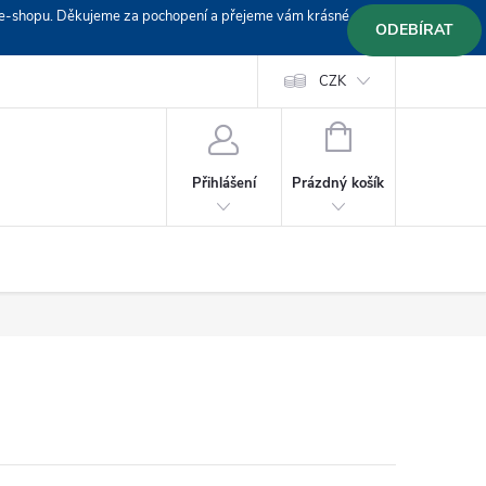
em e-shopu. Děkujeme za pochopení a přejeme vám krásné
ODEBÍRAT
Doprava
Platební podmínky
Platba GoPay
CZK
+420 603 319382
NÁKUPNÍ
KOŠÍK
Prázdný košík
Přihlášení