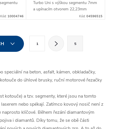
 segmentu
Turbo Uni s výškou segmentu 7mm
a upínacím otvorem 22,23mm
Kód:
10004746
Kód:
04596515
S
CH
1
5
t
r
á
o speciální na beton, asfalt, kámen, obkladačky,
n
 kotouče do úhlové brusky, ruční motorové řezačky
k
o
st kotouče) a tzv. segmenty, které jsou na tomto
v
í laserem nebo spékají. Zatímco kovový nosič není z
á
 je naprosto klíčové. Během řezání diamantovým
iva i diamantů. Díky tomu, že se obě části
n
ní nových a nových diamantových zrn. A to až do