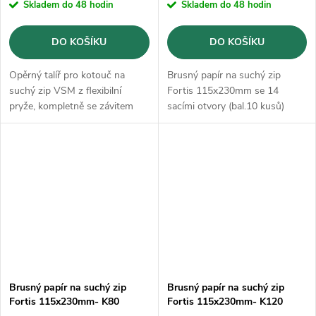
Skladem do 48 hodin
Skladem do 48 hodin
DO KOŠÍKU
DO KOŠÍKU
Opěrný talíř pro kotouč na
Brusný papír na suchý zip
suchý zip VSM z flexibilní
Fortis 115x230mm se 14
pryže, kompletně se závitem
sacími otvory (bal.10 kusů)
M14.
Brusný papír na suchý zip
Brusný papír na suchý zip
Fortis 115x230mm- K80
Fortis 115x230mm- K120
(bal.10 kusů)
(bal.10 kusů)