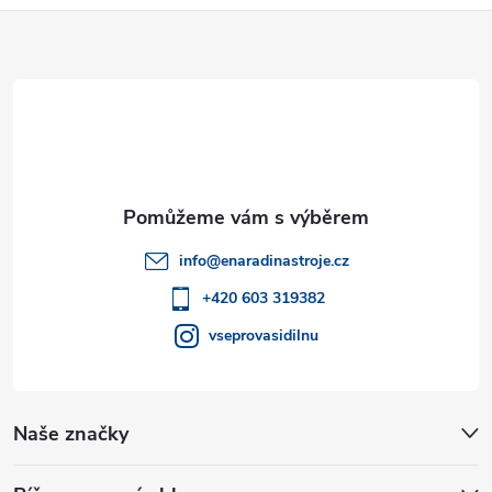
k
Z
y
á
v
p
ý
a
p
i
t
info
@
enaradinastroje.cz
s
í
+420 603 319382
u
vseprovasidilnu
Naše značky