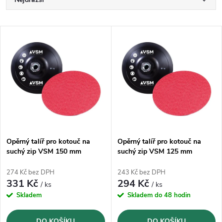
Ř
a
Nejlevnější
V
Nejprodávanější
z
ý
Abecedně
e
p
n
i
í
s
p
Opěrný talíř pro kotouč na
Opěrný talíř pro kotouč na
suchý zip VSM 150 mm
suchý zip VSM 125 mm
p
r
274 Kč bez DPH
243 Kč bez DPH
r
331 Kč
294 Kč
/ ks
/ ks
o
Skladem
Skladem do 48 hodin
o
DO KOŠÍKU
DO KOŠÍKU