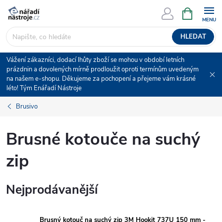
Přejít
NÁKUPNÍ
KOŠÍK
na
obsah
HLEDAT
Vážení zákazníci, dodací lhůty zboží se mohou v období letních
prázdnin a dovolených mírně prodloužit oproti termínům uvedeným
na našem e-shopu. Děkujeme za pochopení a přejeme vám krásné
léto! Tým Enářadí Nástroje
Brusivo
Brusné kotouče na suchý
zip
Nejprodávanější
Brusný kotouč na suchý zip 3M Hookit 737U 150 mm -