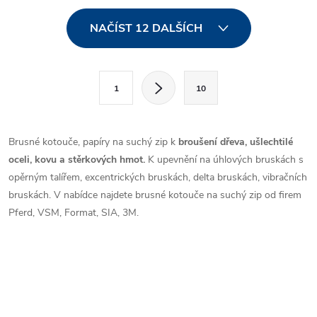
O
NAČÍST 12 DALŠÍCH
v
l
S
1
10
t
á
r
d
á
Brusné kotouče, papíry na suchý zip k
broušení dřeva, ušlechtilé
a
n
oceli, kovu a stěrkových hmot.
K upevnění na úhlových bruskách s
k
opěrným talířem, excentrických bruskách, delta bruskách, vibračních
c
o
bruskách. V nabídce najdete brusné kotouče na suchý zip od firem
í
Pferd, VSM, Format, SIA, 3M.
v
á
p
n
r
í
v