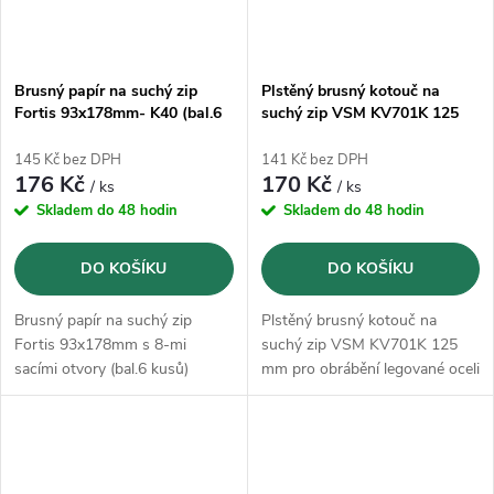
Brusný papír na suchý zip
Plstěný brusný kotouč na
Fortis 93x178mm- K40 (bal.6
suchý zip VSM KV701K 125
kusů)
mm - K100
145 Kč bez DPH
141 Kč bez DPH
176 Kč
170 Kč
/ ks
/ ks
Skladem do 48 hodin
Skladem do 48 hodin
DO KOŠÍKU
DO KOŠÍKU
Brusný papír na suchý zip
Plstěný brusný kotouč na
Fortis 93x178mm s 8-mi
suchý zip VSM KV701K 125
sacími otvory (bal.6 kusů)
mm pro obrábění legované oceli
a nelegované oceli, jakož i
neželezných kovů a dřeva
pomocí všech úhlových brusek
s opěrným talířem