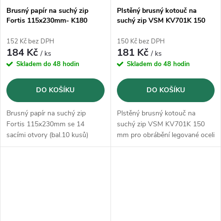
Brusný papír na suchý zip
Plstěný brusný kotouč na
Fortis 115x230mm- K180
suchý zip VSM KV701K 150
(bal.10 kusů)
mm - K100
152 Kč bez DPH
150 Kč bez DPH
184 Kč
181 Kč
/ ks
/ ks
Skladem do 48 hodin
Skladem do 48 hodin
DO KOŠÍKU
DO KOŠÍKU
Brusný papír na suchý zip
Plstěný brusný kotouč na
Fortis 115x230mm se 14
suchý zip VSM KV701K 150
sacími otvory (bal.10 kusů)
mm pro obrábění legované oceli
a nelegované oceli, jakož i
neželezných kovů a dřeva
pomocí všech úhlových brusek
s opěrným talířem