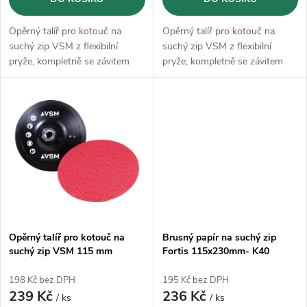
d
d
u
Opěrný talíř pro kotouč na
Opěrný talíř pro kotouč na
u
suchý zip VSM z flexibilní
suchý zip VSM z flexibilní
k
pryže, kompletně se závitem
pryže, kompletně se závitem
k
M14.
M14.
t
t
ů
ů
Opěrný talíř pro kotouč na
Brusný papír na suchý zip
suchý zip VSM 115 mm
Fortis 115x230mm- K40
(bal.10 kusů)
198 Kč bez DPH
195 Kč bez DPH
239 Kč
236 Kč
/ ks
/ ks