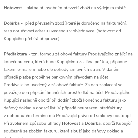
Hotovost
– platba při osobním převzetí zboží na výdejním místě
Dobírka
- před převzetím zboží,které je doručeno na fakturační,
resp.doručovací adresu uvedenou v objednávce. (hotovost od
Kupujícího přebírá přepravce).
Předfaktura
- tzn. formou zálohové faktury Prodávajícího znějící na
konečnou cenu, která bude Kupujícímu zaslána poštou, případně
faxem, e-mailem nebo dle dohody smluvních stran. V daném
případě platba proběhne bankovním převodem na účet
Prodávajícího uvedený v zálohové faktuře. Za den zaplacení se
považuje den připsání finančních prostředků na účet Prodávajícího.
Kupující následně obdrží při dodání zboží konečnou fakturu jako
daňový doklad a dodací list. V případě neuhrazení předfaktury
v dohodnutém termínu má Prodávající právo od smlouvy odstoupit.
Při zvoleném způsobu úhrady
Hotovost
a
Dobírka
, obdrží Kupující
současně se zbožím fakturu, která slouží jako daňový doklad a