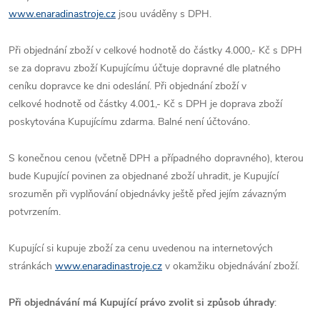
www.enaradinastroje.cz
jsou uváděny s DPH.
Při objednání zboží v celkové hodnotě do částky 4.000,- Kč s DPH
se za dopravu zboží Kupujícímu účtuje dopravné dle platného
ceníku dopravce ke dni odeslání. Při objednání zboží v
celkové hodnotě od částky 4.001,- Kč s DPH je doprava zboží
poskytována Kupujícímu zdarma. Balné není účtováno.
S konečnou cenou (včetně DPH a případného dopravného), kterou
bude Kupující povinen za objednané zboží uhradit, je Kupující
srozuměn při vyplňování objednávky ještě před jejím závazným
potvrzením.
Kupující si kupuje zboží za cenu uvedenou na internetových
stránkách
www.enaradinastroje.cz
v okamžiku objednávání zboží.
Při objednávání má Kupující právo zvolit si způsob úhrady
: