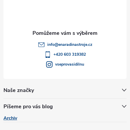
p
a
t
info
@
enaradinastroje.cz
í
+420 603 319382
vseprovasidilnu
Naše značky
Píšeme pro vás blog
Archiv