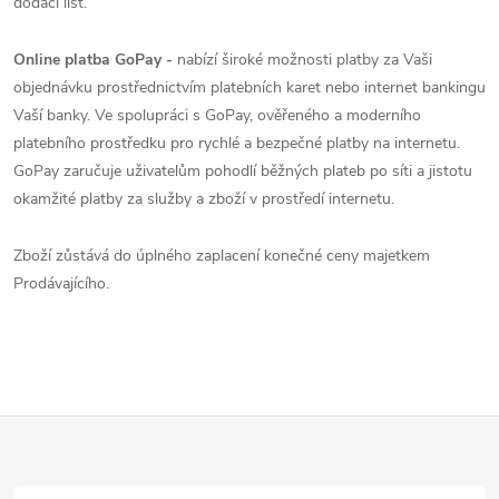
dodací list.
Online platba GoPay -
nabízí široké možnosti platby za Vaši
objednávku prostřednictvím platebních karet nebo internet bankingu
Vaší banky. Ve spolupráci s GoPay, ověřeného a moderního
platebního prostředku pro rychlé a bezpečné platby na internetu.
GoPay zaručuje uživatelům pohodlí běžných plateb po síti a jistotu
okamžité platby za služby a zboží v prostředí internetu.
Zboží zůstává do úplného zaplacení konečné ceny majetkem
Prodávajícího.
Z
á