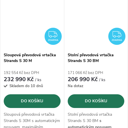
otáčkami od 65-6025 ot./min..
otáčkami od 75-3010 ot./min..
Vrtačka je kompletně
vyrobená
Vrtačka je kompletně
vyrobená
ve Švédsku.
ve Švédsku.
ZDARMA
Z
ZDARMA
ZDARMA
Sloupová převodová vrtačka
Stolní převodová vrtačka
Strands S 30 M
Strands S 30 BM
192 554 Kč bez DPH
171 066 Kč bez DPH
232 990 Kč
206 990 Kč
/ ks
/ ks
Skladem do 10 dnů
Na dotaz
DO KOŠÍKU
DO KOŠÍKU
Sloupová převodová vrtačka
Stolní převodová vrtačka
Strands S 30M s automatickým
Strands S 30 BM
s
posuvem, maximálním
automatickým posuvem
,