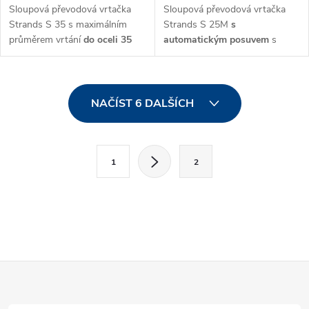
Sloupová převodová vrtačka
Sloupová převodová vrtačka
Strands S 35 s maximálním
Strands S 25M
s
průměrem vrtání
do oceli 35
automatickým posuvem
s
mm a
řezáním
závitů M22 s
maximálním průměrem vrtání
otáčkami od 75-3010 ot./min..
do oceli 25mm a
řezáním
Vrtačka je kompletně
vyrobená
závitů M20 s otáčkami od
O
ve Švédsku.
105-2900 ot./min..
Vrtačka je
NAČÍST 6 DALŠÍCH
kompletně
vyrobená ve
v
Švédsku.
l
S
1
2
t
á
r
d
á
a
n
k
c
Z
o
í
v
á