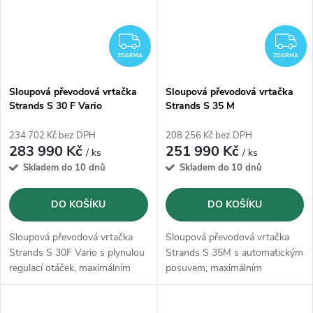
ZDARMA
Z
ZDARMA
ZDARMA
Sloupová převodová vrtačka
Sloupová převodová vrtačka
Strands S 30 F Vario
Strands S 35 M
234 702 Kč bez DPH
208 256 Kč bez DPH
283 990 Kč
251 990 Kč
/ ks
/ ks
Skladem do 10 dnů
Skladem do 10 dnů
DO KOŠÍKU
DO KOŠÍKU
Sloupová převodová vrtačka
Sloupová převodová vrtačka
Strands S 30F Vario s plynulou
Strands S 35M s automatickým
regulací otáček, maximálním
posuvem, maximálním
průměrem vrtání
do oceli 30
průměrem vrtání
do oceli 35
mm a
řezáním
závitů M22 s
mm a
řezáním
závitů M22 s