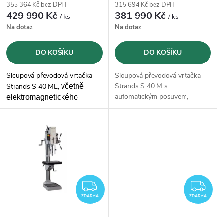
r
355 364 Kč bez DPH
315 694 Kč bez DPH
r
429 990 Kč
381 990 Kč
/ ks
/ ks
o
Na dotaz
Na dotaz
o
d
DO KOŠÍKU
DO KOŠÍKU
d
u
Sloupová převodová vrtačka
Sloupová převodová vrtačka
u
Strands S 40 M s
Strands S 40 ME,
v
četně
k
automatickým posuvem,
elektromagnetického
k
maximálním průměrem vrtání
posuvu pinoly a
do oceli 40 mm a
řezáním
t
automatického řezání závitu
závitů M28 s otáčkami od 90-
t
pomocí tlačítka na ručním
1500 ot./min..
Vrtačka je
kole
, maximálním
průměrem
ů
kompletně
vyrobená ve
vrtání
do oceli 40 mm a
ů
Švédsku.
řezáním
závitů M28 s
otáčkami od 90-1500 ot./min..
Vrtačka je kompletně
vyrobená
ZDARMA
Z
ve Švédsku.
ZDARMA
ZDARMA