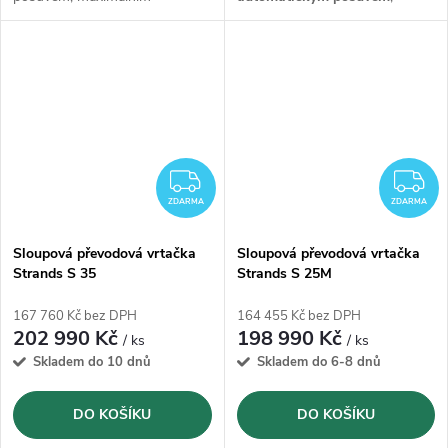
průměrem vrtání
do oceli 30
maximálním průměrem vrtání
mm a
řezáním
závitů M22 s
do oceli 30 mm a
řezáním
otáčkami od 75-3010 ot./min..
závitů M22 s otáčkami od 75-
Vrtačka je kompletně
vyrobená
3010 ot./min..
Vrtačka je
ve Švédsku.
kompletně
vyrobená ve
Švédsku.
ZDARMA
Z
ZDARMA
ZDARMA
Sloupová převodová vrtačka
Sloupová převodová vrtačka
Strands S 35
Strands S 25M
167 760 Kč bez DPH
164 455 Kč bez DPH
202 990 Kč
198 990 Kč
/ ks
/ ks
Skladem do 10 dnů
Skladem do 6-8 dnů
DO KOŠÍKU
DO KOŠÍKU