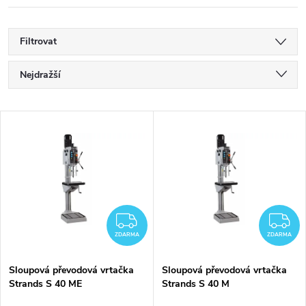
Filtrovat
Ř
Nejdražší
a
Nejlevnější
V
Nejprodávanější
z
ý
Abecedně
e
p
n
i
ZDARMA
Z
í
ZDARMA
ZDARMA
s
p
Sloupová převodová vrtačka
Sloupová převodová vrtačka
Strands S 40 ME
Strands S 40 M
p