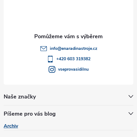
á
p
n
p
r
í
v
a
k
t
info
@
enaradinastroje.cz
y
í
+420 603 319382
v
vseprovasidilnu
ý
p
Naše značky
i
s
Píšeme pro vás blog
u
Archiv