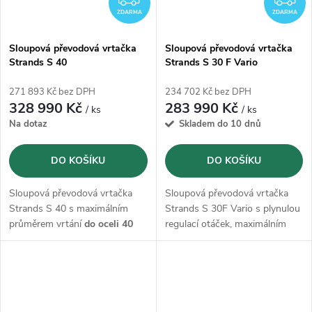
ve Švédsku.
ZDARMA
ZDARMA
Sloupová převodová vrtačka
Sloupová převodová vrtačka
Strands S 40
Strands S 30 F Vario
271 893 Kč bez DPH
234 702 Kč bez DPH
328 990 Kč
283 990 Kč
/ ks
/ ks
Na dotaz
Skladem do 10 dnů
DO KOŠÍKU
DO KOŠÍKU
Sloupová převodová vrtačka
Sloupová převodová vrtačka
Strands S 40 s maximálním
Strands S 30F Vario s plynulou
průměrem vrtání
do oceli 40
regulací otáček, maximálním
mm a
řezáním
závitů M28 s
průměrem vrtání
do oceli 30
otáčkami od 90-1500 ot./min..
mm a
řezáním
závitů M22 s
Vrtačka je kompletně
vyrobená
otáčkami od 65-6025 ot./min..
ve Švédsku.
Vrtačka je kompletně
vyrobená
ve Švédsku.