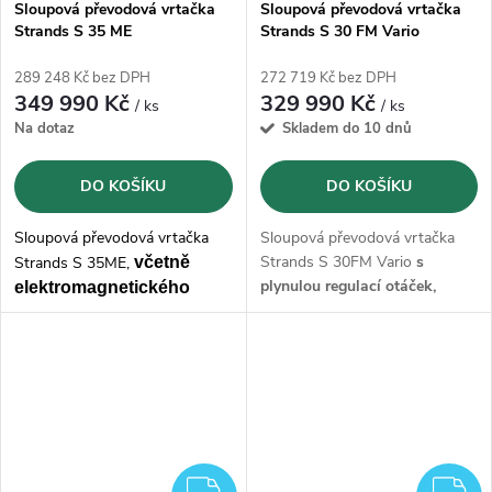
Sloupová převodová vrtačka
Sloupová převodová vrtačka
Strands S 35 ME
Strands S 30 FM Vario
289 248 Kč bez DPH
272 719 Kč bez DPH
349 990 Kč
329 990 Kč
/ ks
/ ks
Na dotaz
Skladem do 10 dnů
DO KOŠÍKU
DO KOŠÍKU
Sloupová převodová vrtačka
Sloupová převodová vrtačka
Strands S 30FM Vario
s
Strands S 35ME,
v
četně
plynulou regulací otáček,
elektromagnetického
automatickým posuvem
,
posuvu pinoly a
maximálním průměrem vrtání
automatického řezání
do oceli 30 mm a řezáním
závitu pomocí tlačítka na
závitů M22
s otáčkami od 65-
ručním kole,
maximálním
6025 ot./min..
Vrtačka je
průměrem vrtání
do oceli 35
kompletně
vyrobená ve
mm a
řezáním
závitů M22 s
Švédsku.
otáčkami od 75-3010 ot./min..
Vrtačka je kompletně
vyrobená
ZDARMA
Z