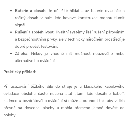
Baterie a dosah:
Je důležité hlídat stav baterie ovladače a
reálný dosah v hale, kde kovové konstrukce mohou tlumit
signál.
Rušení / spolehlivost:
Kvalitní systémy řeší rušení párováním
a bezpečnostními prvky, ale v technicky náročném prostředí je
dobré provést testování.
Záloha:
Někdy je vhodné mít možnost nouzového nebo
alternativního ovládání.
Praktický příklad:
Při usazování těžkého dílu do stroje je u klasického kabelového
ovladače obsluha často nucena stát „tam, kde dosáhne kabel“,
zatímco u bezdrátového ovládání si může stoupnout tak, aby viděla
přesně na dosedací plochy a mohla břemeno jemně dovést do
polohy.