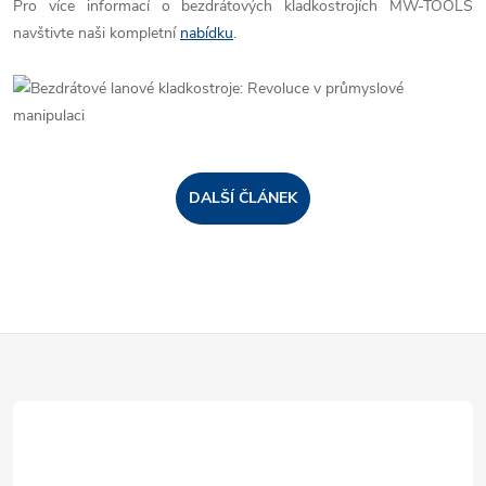
Pro více informací o bezdrátových kladkostrojích MW-TOOLS
navštivte naši kompletní
nabídku
.
DALŠÍ ČLÁNEK
Z
á
p