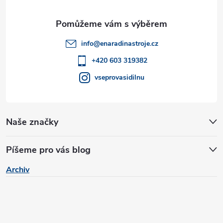
a
t
info
@
enaradinastroje.cz
í
+420 603 319382
vseprovasidilnu
Naše značky
Píšeme pro vás blog
Archiv