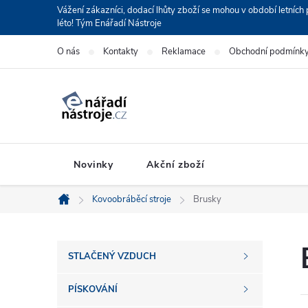
Přejít
Vážení zákazníci, dodací lhůty zboží se mohou v období letní
léto! Tým Enářadí Nástroje
na
obsah
O nás
Kontakty
Reklamace
Obchodní podmínk
Novinky
Akční zboží
Kovoobráběcí stroje
Brusky
Domů
P
STLAČENÝ VZDUCH
o
PÍSKOVÁNÍ