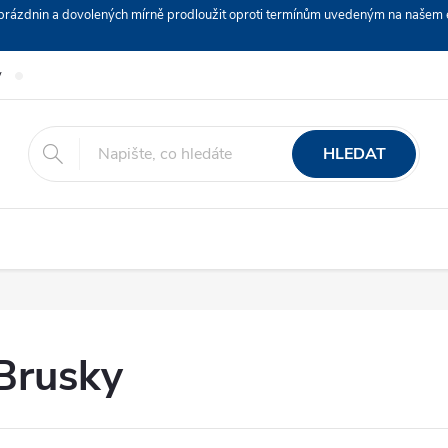
ch prázdnin a dovolených mírně prodloužit oproti termínům uvedeným na naš
y
Podmínky ochrany osobních údajů
Nákup na splátky ESSOX
HLEDAT
Brusky