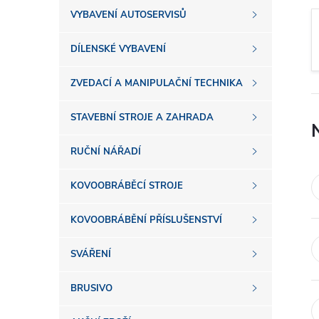
s
VYBAVENÍ AUTOSERVISŮ
t
DÍLENSKÉ VYBAVENÍ
r
ZVEDACÍ A MANIPULAČNÍ TECHNIKA
a
STAVEBNÍ STROJE A ZAHRADA
n
RUČNÍ NÁŘADÍ
n
KOVOOBRÁBĚCÍ STROJE
í
KOVOOBRÁBĚNÍ PŘÍSLUŠENSTVÍ
SVÁŘENÍ
p
BRUSIVO
a