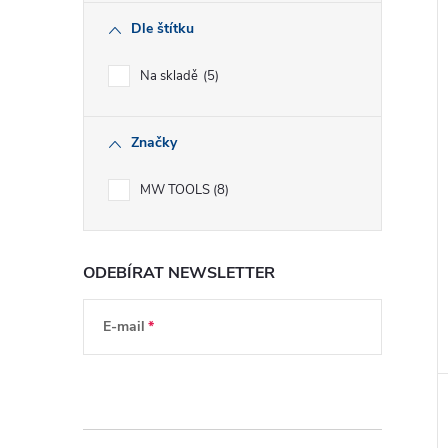
Dle štítku
Na skladě
5
Značky
MW TOOLS
8
ODEBÍRAT NEWSLETTER
E-mail
Vložením e-mailu souhlasíte s
podmínkami
ochrany osobních údajů