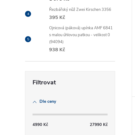
Řezbářský nůž Zwei Kirschen 3356
395 Kč
Ojnicová (páková) upínka AMF 6841
s malou úhlovou patkou - velikost 0
(94094)
938 Kč
Dle ceny
4990
Kč
27990
Kč