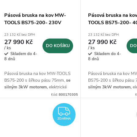
s
r
p
Pásová bruska na kov MW-
Pásová bruska na k
o
TOOLS BS75-200- 230V
TOOLS BS75-200- 4
r
23 132 Kč bez DPH
23 132 Kč bez DPH
d
27 990 Kč
27 990 Kč
o
DO KOŠÍKU
DO
/ ks
/ ks
u
Skladem do 4-
Skladem do 4-
d
8 dnů
8 dnů
k
Pásová bruska na kov MW-TOOLS
Pásová bruska na kov 
u
BS75-200 s šířkou pásu 75mm,
se
BS75-200 s šířkou pásu
t
silným 3kW motorem,
elektrické
silným 3kW motorem,
el
k
připojení 230V
připojení 400V
Kód:
800170305
K
ů
t
ZDARMA
ZDARMA
ů