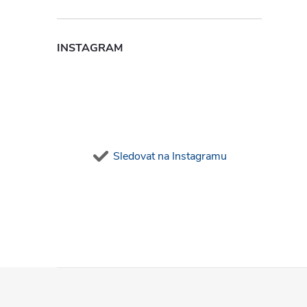
INSTAGRAM
l
Sledovat na Instagramu
í
Z
r