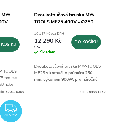
ov MW-
Dvoukotoučová bruska MW-
00V
TOOLS ME25 400V - Ø250
10 157 Kč bez DPH
12 290 Kč
DO KOŠÍKU
 KOŠÍKU
/ ks
Skladem
Dvoukotoučová bruska MW-TOOLS
MW-TOOLS
ME25
s kotouči o průměru 250
 75mm,
se
mm, výkonem 900W,
pro náročné
ektrické
uživatele na 400V
ód:
800170300
Kód:
794001250
ZDARMA
ZDARMA