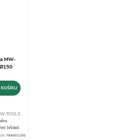
ka MW-
 Ø150
 KOŠÍKU
 MW-TOOLS
měru
tní hřídelí
ód:
794001150