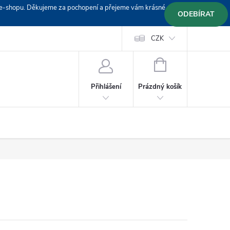
em e-shopu. Děkujeme za pochopení a přejeme vám krásné
ODEBÍRAT
Doprava
Platební podmínky
Platba GoPay
CZK
+420 603 319382
NÁKUPNÍ
KOŠÍK
Prázdný košík
Přihlášení