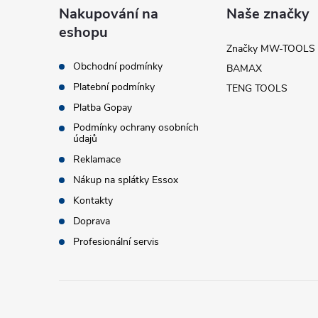
á
Nakupování na
Naše značky
eshopu
p
Značky MW-TOOLS
Obchodní podmínky
BAMAX
a
Platební podmínky
TENG TOOLS
t
Platba Gopay
Podmínky ochrany osobních
údajů
í
Reklamace
i
Nákup na splátky Essox
Kontakty
Doprava
Profesionální servis