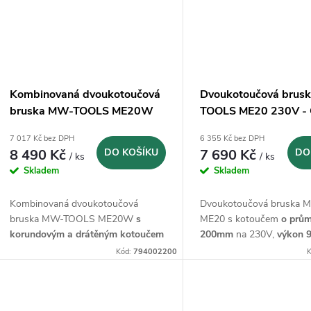
Kombinovaná dvoukotoučová
Dvoukotoučová brus
bruska MW-TOOLS ME20W
TOOLS ME20 230V -
230V - Ø200
7 017 Kč bez DPH
6 355 Kč bez DPH
8 490 Kč
DO KOŠÍKU
7 690 Kč
DO
/ ks
/ ks
Skladem
Skladem
Kombinovaná dvoukotoučová
Dvoukotoučová bruska
bruska MW-TOOLS ME20W
s
ME20 s kotoučem
o prům
korundovým a drátěným kotoučem
200mm
na 230V,
výkon 
o průměru
200mm,
na 230V
Kód:
794002200
K