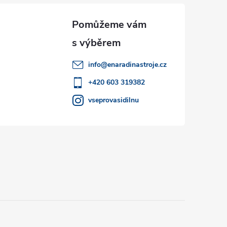
info
@
enaradinastroje.cz
+420 603 319382
vseprovasidilnu