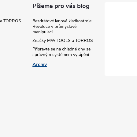
v
Píšeme pro vás blog
k
 a TORROS
Bezdrátové lanové kladkostroje:
Revoluce v průmyslové
y
manipulaci
v
Značky MW-TOOLS a TORROS
Připravte se na chladné dny se
ý
správným systémem vytápění
Archiv
p
s
u