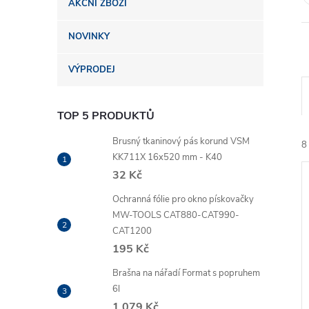
AKČNÍ ZBOŽÍ
n
NOVINKY
e
VÝPRODEJ
l
TOP 5 PRODUKTŮ
Brusný tkaninový pás korund VSM
8
KK711X 16x520 mm - K40
32 Kč
Ochranná fólie pro okno pískovačky
MW-TOOLS CAT880-CAT990-
CAT1200
195 Kč
í
i
Brašna na nářadí Format s popruhem
6l
1 079 Kč