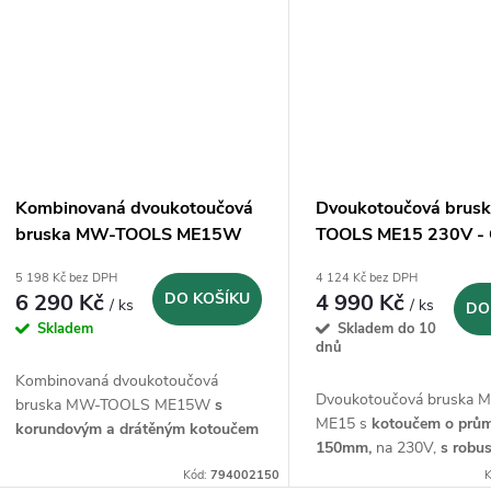
Kombinovaná dvoukotoučová
Dvoukotoučová brus
bruska MW-TOOLS ME15W
TOOLS ME15 230V -
230V - Ø150
5 198 Kč bez DPH
4 124 Kč bez DPH
6 290 Kč
DO KOŠÍKU
4 990 Kč
/ ks
/ ks
DO
Skladem
Skladem do 10
dnů
Kombinovaná dvoukotoučová
Dvoukotoučová bruska
bruska MW-TOOLS ME15W
s
ME15 s
kotoučem o prů
korundovým a drátěným kotoučem
150mm,
na 230V,
s robus
o průměru 150mm
na 230V
32mm
Kód:
794002150
K