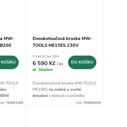
ka MW-
Dvoukotoučová bruska MW-
 Ø200
TOOLS ME15ES 230V
mokré/suché broušení - Ø150
5 446 Kč bez DPH
 KOŠÍKU
6 590 Kč
DO KOŠÍKU
/ ks
Skladem
 MW-TOOLS
Dvoukotoučová bruska MW-TOOLS
ěru
ME15ES
na mokré a suché
900W
broušen
í s kotouči o průměru
150mm,
výkonu 540W
, na 230V
ód:
794001200
Kód:
794004150