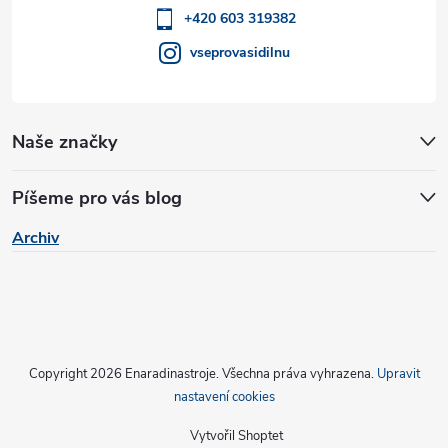
í
+420 603 319382
v
vseprovasidilnu
ý
p
Naše značky
i
s
Píšeme pro vás blog
u
Archiv
Copyright 2026
Enaradinastroje
. Všechna práva vyhrazena.
Upravit
nastavení cookies
Vytvořil Shoptet