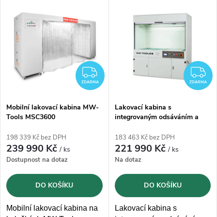
V
Nejprodávanější
z
ý
Abecedně
e
p
n
i
ZDARMA
Z
í
ZDARMA
ZDARMA
s
p
Mobilní lakovací kabina MW-
Lakovací kabina s
Tools MSC3600
integrovaným odsáváním a
p
sušením MW-Tools MSC1400
r
198 339 Kč bez DPH
183 463 Kč bez DPH
r
239 990 Kč
221 990 Kč
/ ks
/ ks
o
Dostupnost na dotaz
Na dotaz
o
d
DO KOŠÍKU
DO KOŠÍKU
d
u
Mobilní lakovací kabina na
Lakovací kabina s