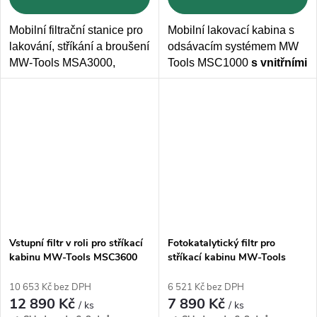
Mobilní filtrační stanice pro
Mobilní lakovací kabina s
lakování, stříkání a broušení
odsávacím systémem MW
MW-Tools MSA3000,
Tools MS
C1000
s vnitřními
vhodná pro plochy
až do
rozměry 0,9 x 0,9 x 0,9
m.
450m2
. Zachycuje
částice
Elektrické připojení na
do velikosti
3 µm.
230V
Vstupní filtr v roli pro stříkací
Fotokatalytický filtr pro
kabinu MW-Tools MSC3600
stříkací kabinu MW-Tools
MSC-F1
MSC3600 MSC-F6
10 653 Kč bez DPH
6 521 Kč bez DPH
12 890 Kč
7 890 Kč
/ ks
/ ks