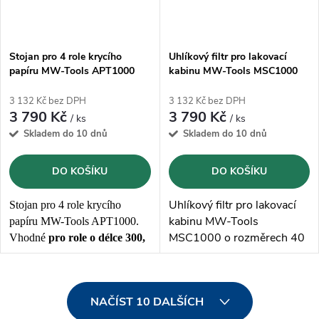
Stojan pro 4 role krycího
Uhlíkový filtr pro lakovací
papíru MW-Tools APT1000
kabinu MW-Tools MSC1000
3 132 Kč bez DPH
3 132 Kč bez DPH
3 790 Kč
3 790 Kč
/ ks
/ ks
Skladem do 10 dnů
Skladem do 10 dnů
DO KOŠÍKU
DO KOŠÍKU
Uhlíkový filtr pro lakovací
Stojan pro 4 role krycího
kabinu MW-Tools
papíru MW-Tools APT1000.
MSC1000 o rozměrech 40
Vhodné
pro role o délce 300,
x 565 x 46 mm.
450, 600 a 1000 mm
s
maximálním průměrem 250
O
mm
NAČÍST 10 DALŠÍCH