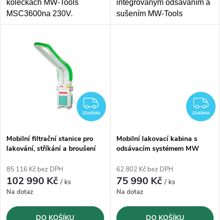
u
kolečkách MW-Tools
integrovaným odsáváním a
k
MSC3600na 230V.
sušením MW-Tools
k
Pracovní plocha
2,5 x 1,1 x
MSC1400 o rozměrech
t
2 m (d x š x v).
Účinná
kabiny 1,65 x 0,9 x 0,85 m
t
filtrace se 7 vrstvami filtrů
s
2 infračervenými
lampami
, které lze
ů
používat samostatně nebo
ů
společně.
ZDARMA
Z
ZDARMA
ZDARMA
Mobilní filtrační stanice pro
Mobilní lakovací kabina s
lakování, stříkání a broušení
odsávacím systémem MW
MW-Tools MSA3000
Tools MSC1000
85 116 Kč bez DPH
62 802 Kč bez DPH
102 990 Kč
75 990 Kč
/ ks
/ ks
Na dotaz
Na dotaz
DO KOŠÍKU
DO KOŠÍKU