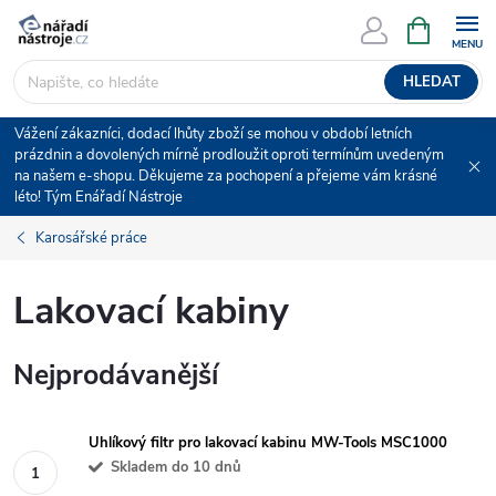
Přejít
NÁKUPNÍ
KOŠÍK
na
obsah
HLEDAT
Vážení zákazníci, dodací lhůty zboží se mohou v období letních
prázdnin a dovolených mírně prodloužit oproti termínům uvedeným
na našem e-shopu. Děkujeme za pochopení a přejeme vám krásné
léto! Tým Enářadí Nástroje
Karosářské práce
Lakovací kabiny
Nejprodávanější
Uhlíkový filtr pro lakovací kabinu MW-Tools MSC1000
Skladem do 10 dnů