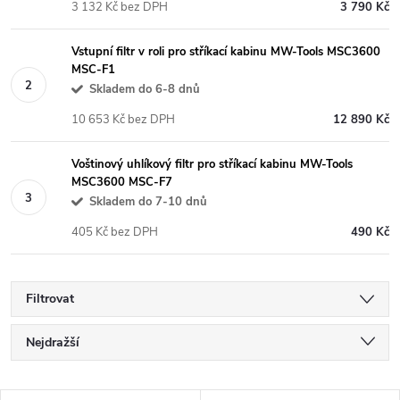
3 132 Kč bez DPH
3 790 Kč
Vstupní filtr v roli pro stříkací kabinu MW-Tools MSC3600
MSC-F1
Skladem do 6-8 dnů
10 653 Kč bez DPH
12 890 Kč
Voštinový uhlíkový filtr pro stříkací kabinu MW-Tools
MSC3600 MSC-F7
Skladem do 7-10 dnů
405 Kč bez DPH
490 Kč
Filtrovat
Ř
Nejdražší
a
Nejlevnější