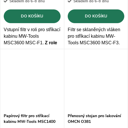
Skladem do 6-8 dnů
Skladem do 6-8 dnů
DO KOŠÍKU
DO KOŠÍKU
Vstupní filtr v roli pro stříkací
Filtr se sklaněných vláken
kabinu MW-Tools
pro stříkací kabinu MW-
MSC3600 MSC-F1.
Z role
Tools MSC3600 MSC-F3.
lze nařezat 10 filtrů.
Papírový filtr pro stříkací
Přenosný stojan pro lakování
kabinu MW-Tools MSC1400
OMCN O381