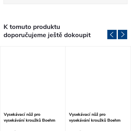
K tomuto produktu
doporučujeme ještě dokoupit
Vysekávací nůž pro
Vysekávací nůž pro
vysekávání kroužků Boehm
vysekávání kroužků Boehm
Ø9mm (JLB9)
Ø12mm (JLB12)