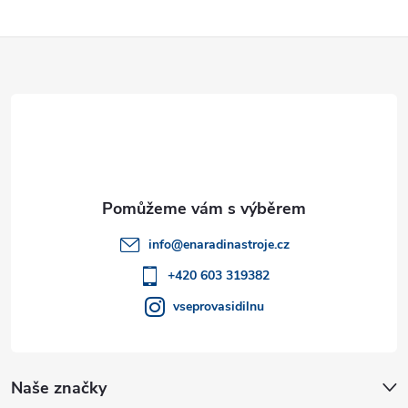
Z
á
p
a
t
info
@
enaradinastroje.cz
í
+420 603 319382
vseprovasidilnu
Naše značky