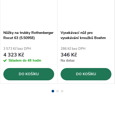
Nůžky na trubky Rothenberger
Vysekávací nůž pro
Rocut 63 (5.5095E)
vysekávání kroužků Boehm
Ø24mm (JLB24)
3 573 Kč bez DPH
286 Kč bez DPH
4 323 Kč
346 Kč
Skladem do 48 hodin
Na dotaz
DO KOŠÍKU
DO KOŠÍKU