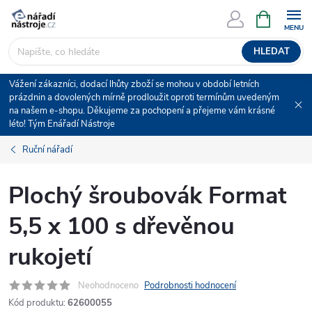
Přejít
NÁKUPNÍ
KOŠÍK
na
obsah
HLEDAT
Vážení zákazníci, dodací lhůty zboží se mohou v období letních
prázdnin a dovolených mírně prodloužit oproti termínům uvedeným
na našem e-shopu. Děkujeme za pochopení a přejeme vám krásné
léto! Tým Enářadí Nástroje
Ruční nářadí
Plochý šroubovák Format
5,5 x 100 s dřevěnou
rukojetí
Neohodnoceno
Podrobnosti hodnocení
Kód produktu:
62600055