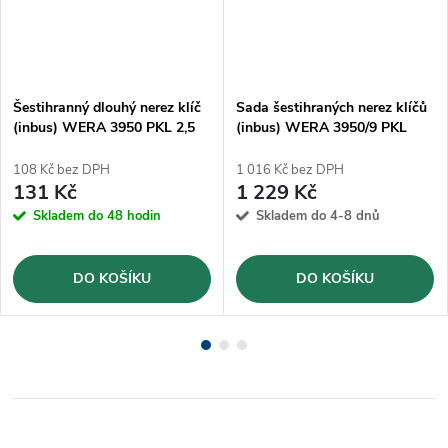
Šestihranný dlouhý nerez klíč
Sada šestihraných nerez klíčů
(inbus) WERA 3950 PKL 2,5
(inbus) WERA 3950/9 PKL
mm (05022702001)
(05022720001)
108 Kč bez DPH
1 016 Kč bez DPH
131 Kč
1 229 Kč
Skladem do 48 hodin
Skladem do 4-8 dnů
DO KOŠÍKU
DO KOŠÍKU