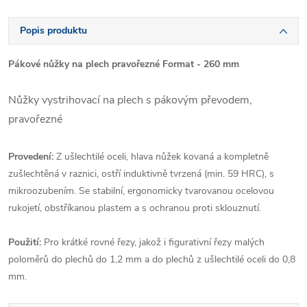
Popis produktu
Pákové nůžky na plech pravořezné Format - 260 mm
Nůžky vystrihovací na plech s pákovým převodem,
pravořezné
Provedení:
Z ušlechtilé oceli, hlava nůžek kovaná a kompletně
zušlechtěná v raznici, ostří induktivně tvrzená (min. 59 HRC), s
mikroozubením. Se stabilní, ergonomicky tvarovanou ocelovou
rukojetí, obstříkanou plastem a s ochranou proti sklouznutí.
Použití:
Pro krátké rovné řezy, jakož i figurativní řezy malých
poloměrů do plechů do 1,2 mm a do plechů z ušlechtilé oceli do 0,8
mm.