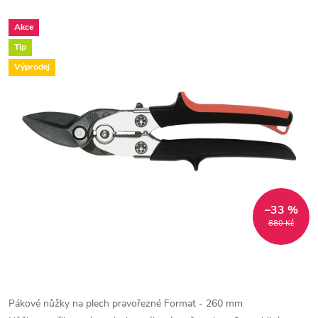
Akce
Tip
Výprodej
–33 %
880 Kč
Pákové nůžky na plech pravořezné Format - 260 mm