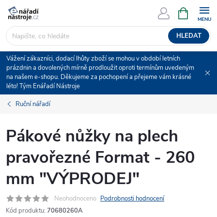
Přejít
NÁKUPNÍ
KOŠÍK
na
obsah
HLEDAT
Vážení zákazníci, dodací lhůty zboží se mohou v období letních
prázdnin a dovolených mírně prodloužit oproti termínům uvedeným
na našem e-shopu. Děkujeme za pochopení a přejeme vám krásné
léto! Tým Enářadí Nástroje
Ruční nářadí
Pákové nůžky na plech
pravořezné Format - 260
mm "VÝPRODEJ"
Neohodnoceno
Podrobnosti hodnocení
Kód produktu:
70680260A