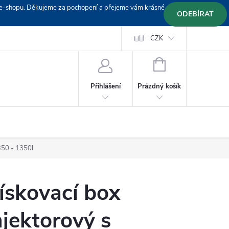
em e-shopu. Děkujeme za pochopení a přejeme vám krásné
ODEBÍRAT
Doprava
Platební podmínky
Platba GoPay
CZK
+420 603 319382
NÁKUPNÍ
KOŠÍK
Prázdný košík
Přihlášení
350 - 1350l
ískovací box
njektorový s