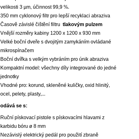
velikosti 3 µm, účinnost 99,9 %.
350 mm cyklonový filtr pro lepší recyklaci abraziva
Časově závislé čištění filtru
tlakovým pulzem
Vnější rozměry kabiny 1200 x 1200 x 930 mm
Velké boční dveře s dvojitým zamykáním ovládané
mikrospínačem
Boční dvířka s velkým vybráním pro únik abraziva
Kompaktní model: všechny díly integrované do jedné
jednotky
Vhodné pro: korund, skleněné kuličky, oxid hlinitý,
ocel, pelety, plasty,...
odává se s:
Ruční pískovací pistole s pískovacími hlavami z
karbidu bóru ø 8 mm
Nezávislý elektrický pedál pro použití zbraně