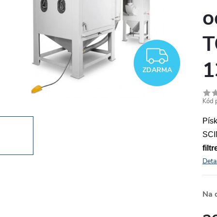
o
T
ZDAR
1
ZDARMA
Kód 
Pís
SCI
fil
Deta
Na 