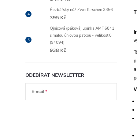
Řezbářský nůž Zwei Kirschen 3356
T
395 Kč
Ojnicová (páková) upínka AMF 6841
I
s malou úhlovou patkou - velikost 0
v
(94094)
938 Kč
T
p
a
ODEBÍRAT NEWSLETTER
p
V
E-mail
Vložením e-mailu souhlasíte s
podmínkami
ochrany osobních údajů