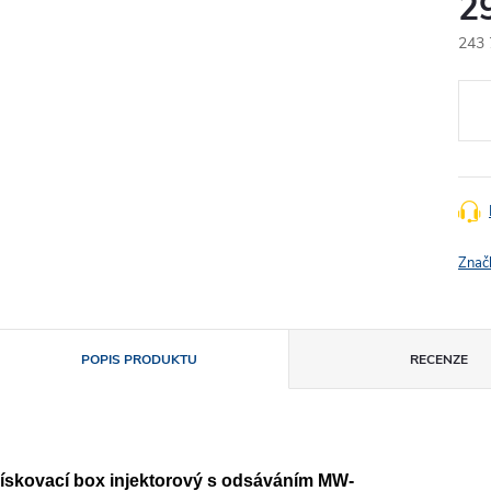
2
243 
Měr
cena
Znač
POPIS PRODUKTU
RECENZE
ískovací box injektorový s odsáváním MW-