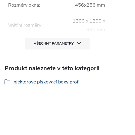
Rozměry okna
:
456x256 mm
1200 x 1200 x
Vnitřní rozměry
:
930 mm
VŠECHNY PARAMETRY
Produkt naleznete v této kategorii
Injektorové pískovací boxy profi