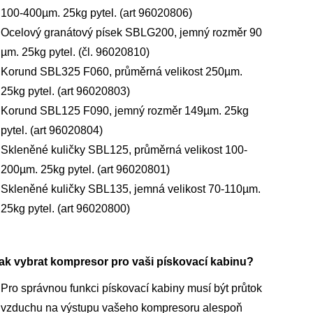
100-400µm. 25kg pytel. (art 96020806)
Ocelový granátový písek SBLG200, jemný rozměr 90
µm. 25kg pytel. (čl. 96020810)
Korund SBL325 F060, průměrná velikost 250µm.
25kg pytel. (art 96020803)
Korund SBL125 F090, jemný rozměr 149µm. 25kg
pytel. (art 96020804)
Skleněné kuličky SBL125, průměrná velikost 100-
200µm. 25kg pytel. (art 96020801)
Skleněné kuličky SBL135, jemná velikost 70-110µm.
25kg pytel. (art 96020800)
ak vybrat kompresor pro vaši pískovací kabinu?
Pro správnou funkci pískovací kabiny musí být průtok
vzduchu na výstupu vašeho kompresoru alespoň