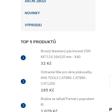
AKČNÍ ZBOŽÍ
n
NOVINKY
e
VÝPRODEJ
l
TOP 5 PRODUKTŮ
Brusný tkaninový pás korund VSM
KK711X 16x520 mm - K40
32 Kč
Ochranná fólie pro okno pískovačky
MW-TOOLS CAT880-CAT990-
CAT1200
195 Kč
Brašna na nářadí Format s popruhem
6l
P
1 079 Kč