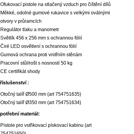
Ofukovací pistole na stlačený vzduch pro čištění dílů
Měkké, odolné gumové rukavice s velkými oválnými
otvory v průramcích
Regulátor tlaku a manometr
Světlík 456 x 256 mm s ochrannou fólií
Čiré LED osvětlení s ochrannou fólií
Gumová ochrana proti vnitřním stěnám
Pracovní stůl/rošt s nosností 50 kg
CE certifikát shody
říslušenství :
Otočný talíř Ø500 mm (art 754751635)
Otočný talíř Ø350 mm (art 754751634)
potřební materiál:
Pistole pro vstřikovací pískovací kabinu (art
754751650)