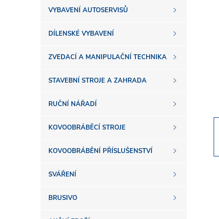
s
VYBAVENÍ AUTOSERVISŮ
t
DÍLENSKÉ VYBAVENÍ
r
ZVEDACÍ A MANIPULAČNÍ TECHNIKA
a
STAVEBNÍ STROJE A ZAHRADA
n
RUČNÍ NÁŘADÍ
n
KOVOOBRÁBĚCÍ STROJE
í
KOVOOBRÁBĚNÍ PŘÍSLUŠENSTVÍ
SVÁŘENÍ
p
BRUSIVO
a