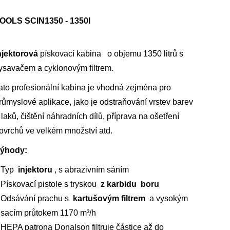
OOLS SCIN1350 - 1350l
njektorová
pískovací kabina o objemu 1350 litrů s
ysavačem a cyklonovým filtrem.
ato profesionální kabina je vhodná zejména pro
růmyslové aplikace, jako je odstraňování vrstev barev
 laků, čištění náhradních dílů, příprava na ošetření
ovrchů ve velkém množství atd.
ýhody:
Typ
injektoru
, s abrazivním sáním
Pískovací pistole s tryskou
z karbidu boru
Odsávání prachu s
kartušovým filtrem
a vysokým
sacím průtokem 1170 m³/h
HEPA patrona Donalson filtruje částice až do