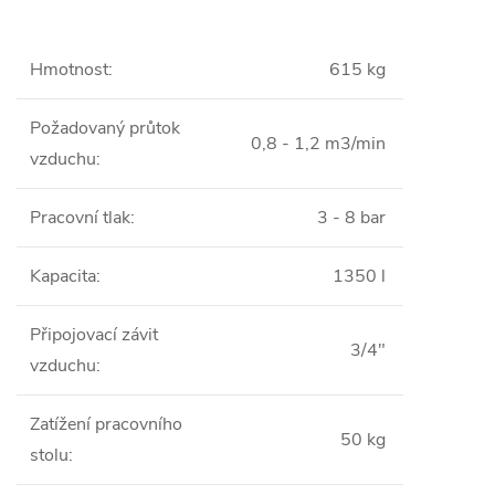
Hmotnost
:
615 kg
Požadovaný průtok
0,8 - 1,2 m3/min
vzduchu
:
Pracovní tlak
:
3 - 8 bar
Kapacita
:
1350 l
Připojovací závit
3/4"
vzduchu
:
Zatížení pracovního
50 kg
stolu
: