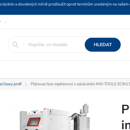
ch prázdnin a dovolených mírně prodloužit oproti termínům uvedeným na naš
y
Podmínky ochrany osobních údajů
Nákup na splátky ESSOX
HLEDAT
cí boxy profi
Pískovací box injektorový s odsáváním MW-TOOLS SCIN1
P
i