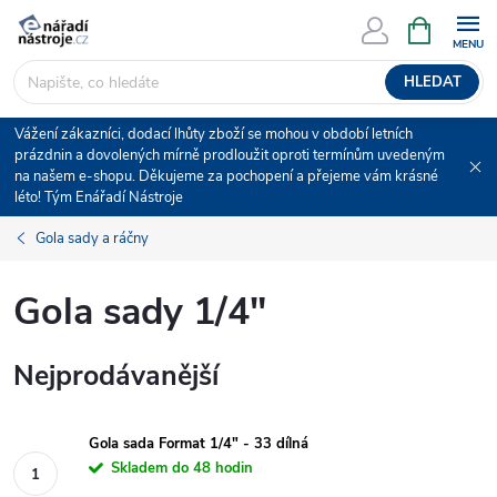
Přejít
NÁKUPNÍ
KOŠÍK
na
obsah
HLEDAT
Vážení zákazníci, dodací lhůty zboží se mohou v období letních
prázdnin a dovolených mírně prodloužit oproti termínům uvedeným
na našem e-shopu. Děkujeme za pochopení a přejeme vám krásné
léto! Tým Enářadí Nástroje
Gola sady a ráčny
Gola sady 1/4"
Nejprodávanější
Gola sada Format 1/4" - 33 dílná
Skladem do 48 hodin