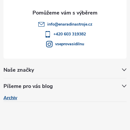
a
ý
t
p
info
@
enaradinastroje.cz
i
í
+420 603 319382
s
vseprovasidilnu
u
Naše značky
Píšeme pro vás blog
Archiv