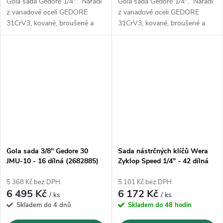
Gola sada Gedore 1/4". Nářadí
Gola sada Gedore 1/4". Nářadí
z vanadové oceli GEDORE
z vanadové oceli GEDORE
31CrV3, kované, broušené a
31CrV3, kované, broušené a
pochromované
pochromované
Gola sada 3/8" Gedore 30
Sada nástrčných klíčů Wera
JMU-10 - 16 dílná (2682885)
Zyklop Speed 1/4" - 42 dílná
(05003533001)
5 368 Kč bez DPH
5 101 Kč bez DPH
6 495 Kč
6 172 Kč
/ ks
/ ks
Skladem do 4 dnů
Skladem do 48 hodin