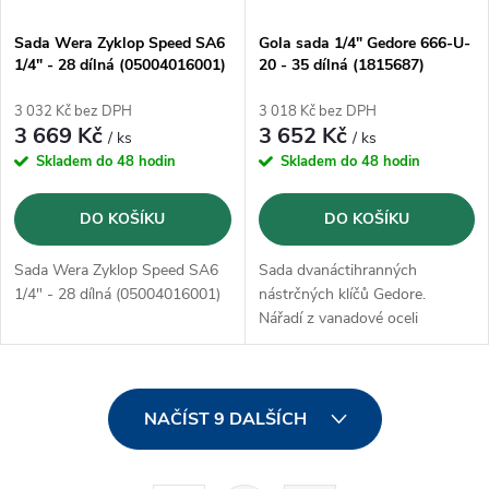
Sada Wera Zyklop Speed SA6
Gola sada 1/4" Gedore 666-U-
1/4" - 28 dílná (05004016001)
20 - 35 dílná (1815687)
3 032 Kč bez DPH
3 018 Kč bez DPH
3 669 Kč
3 652 Kč
/ ks
/ ks
Skladem do 48 hodin
Skladem do 48 hodin
DO KOŠÍKU
DO KOŠÍKU
Sada Wera Zyklop Speed SA6
Sada dvanáctihranných
1/4" - 28 dílná (05004016001)
nástrčných klíčů Gedore.
Nářadí z vanadové oceli
GEDORE 31CrV3, kované,
broušené a pochromované
O
NAČÍST 9 DALŠÍCH
v