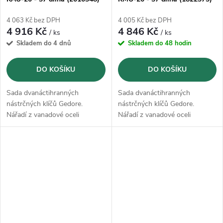
4 063 Kč bez DPH
4 005 Kč bez DPH
4 916 Kč
4 846 Kč
/ ks
/ ks
Skladem do 4 dnů
Skladem do 48 hodin
DO KOŠÍKU
DO KOŠÍKU
Sada dvanáctihranných
Sada dvanáctihranných
nástrčných klíčů Gedore.
nástrčných klíčů Gedore.
Nářadí z vanadové oceli
Nářadí z vanadové oceli
GEDORE 31CrV3, kované,
GEDORE 31CrV3, kované,
broušené a pochromované
broušené a pochromované