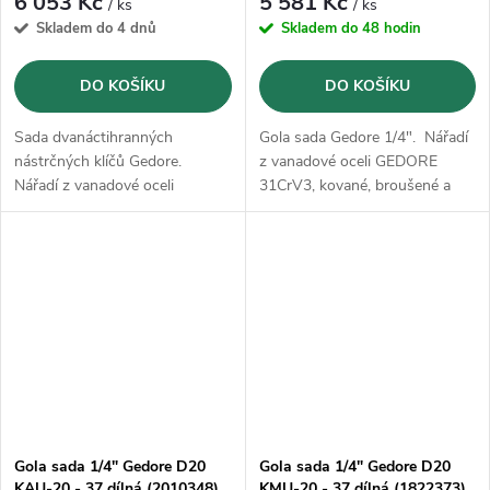
6 053 Kč
5 581 Kč
/ ks
/ ks
Skladem do 4 dnů
Skladem do 48 hodin
DO KOŠÍKU
DO KOŠÍKU
Sada dvanáctihranných
Gola sada Gedore 1/4". Nářadí
nástrčných klíčů Gedore.
z vanadové oceli GEDORE
Nářadí z vanadové oceli
31CrV3, kované, broušené a
GEDORE 31CrV3, kované,
pochromované
broušené a pochromované
Gola sada 1/4" Gedore D20
Gola sada 1/4" Gedore D20
KAU-20 - 37 dílná (2010348)
KMU-20 - 37 dílná (1822373)