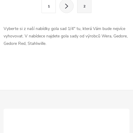
l
S
1
2
t
á
r
d
á
Vyberte si z naší nabídky gola sad 1/4" tu, která Vám bude nejvíce
a
n
vyhovovat. V nabídece najdete gola sady od výrobců Wera, Gedore,
k
Gedore Red, Stahlwille.
c
o
í
v
á
p
n
r
í
Z
v
k
á
y
p
v