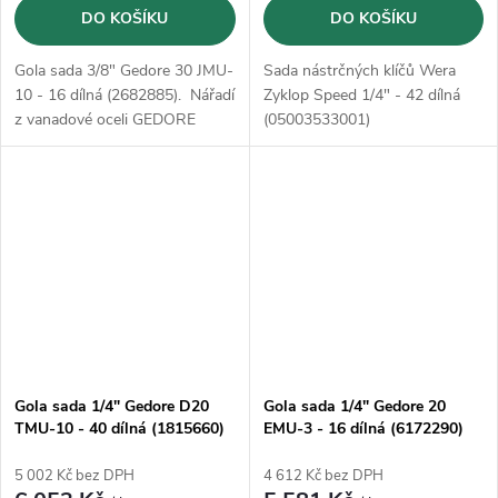
DO KOŠÍKU
DO KOŠÍKU
Gola sada 3/8" Gedore 30 JMU-
Sada nástrčných klíčů Wera
10 - 16 dílná (2682885). Nářadí
Zyklop Speed 1/4" - 42 dílná
z vanadové oceli GEDORE
(05003533001)
31CrV3, kované, broušené a
pochromované
Gola sada 1/4" Gedore D20
Gola sada 1/4" Gedore 20
TMU-10 - 40 dílná (1815660)
EMU-3 - 16 dílná (6172290)
5 002 Kč bez DPH
4 612 Kč bez DPH