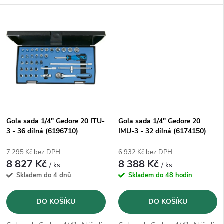
k
k
GEDORE 31CrV3, kované,
31CrV3, kované, broušené a
broušené a pochromované
pochromované
t
t
ů
ů
Gola sada 1/4" Gedore 20 ITU-
Gola sada 1/4" Gedore 20
3 - 36 dílná (6196710)
IMU-3 - 32 dílná (6174150)
7 295 Kč bez DPH
6 932 Kč bez DPH
8 827 Kč
8 388 Kč
/ ks
/ ks
Skladem do 4 dnů
Skladem do 48 hodin
DO KOŠÍKU
DO KOŠÍKU