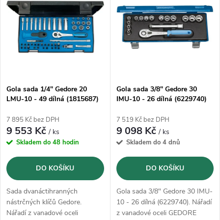
ý
Abecedně
e
p
n
i
í
s
p
Gola sada 1/4" Gedore 20
Gola sada 3/8" Gedore 30
LMU-10 - 49 dílná (1815687)
IMU-10 - 26 dílná (6229740)
p
r
7 895 Kč bez DPH
7 519 Kč bez DPH
r
9 553 Kč
9 098 Kč
/ ks
/ ks
o
Skladem do 48 hodin
Skladem do 4 dnů
o
d
DO KOŠÍKU
DO KOŠÍKU
d
u
Sada dvanáctihranných
Gola sada 3/8" Gedore 30 IMU-
u
nástrčných klíčů Gedore.
10 - 26 dílná (6229740). Nářadí
Nářadí z vanadové oceli
z vanadové oceli GEDORE