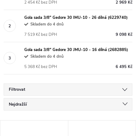
2 454 Kč bez DPH
2 969 Kč
Gola sada 3/8" Gedore 30 IMU-10 - 26 dílná (6229740)
Skladem do 4 dnů
7 519 Kč bez DPH
9 098 Kč
Gola sada 3/8" Gedore 30 JMU-10 - 16 dílná (2682885)
Skladem do 4 dnů
5 368 Kč bez DPH
6 495 Kč
Filtrovat
Ř
Nejdražší
a
Nejlevnější
V
Nejprodávanější
z