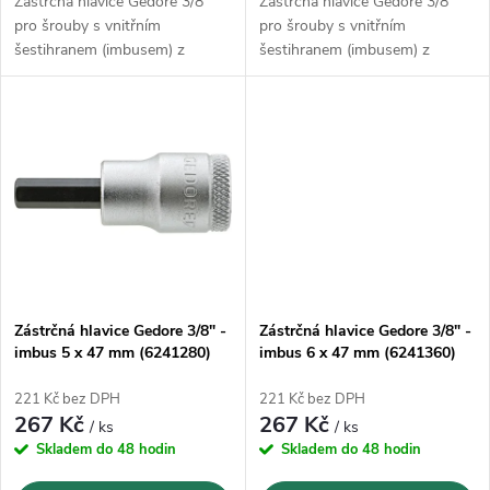
u
Zástrčná hlavice Gedore 3/8"
Zástrčná hlavice Gedore 3/8"
u
pro šrouby s vnitřním
pro šrouby s vnitřním
k
šestihranem (imbusem) z
šestihranem (imbusem) z
k
vanadové oceli GEDORE
vanadové oceli GEDORE
31CrV3
31CrV3
t
t
ů
ů
Zástrčná hlavice Gedore 3/8" -
Zástrčná hlavice Gedore 3/8" -
imbus 5 x 47 mm (6241280)
imbus 6 x 47 mm (6241360)
221 Kč bez DPH
221 Kč bez DPH
267 Kč
267 Kč
/ ks
/ ks
Skladem do 48 hodin
Skladem do 48 hodin