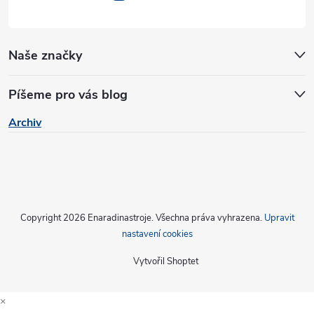
ý
p
Naše značky
i
Píšeme pro vás blog
s
Archiv
u
Copyright 2026
Enaradinastroje
. Všechna práva vyhrazena.
Upravit
nastavení cookies
Vytvořil Shoptet
×