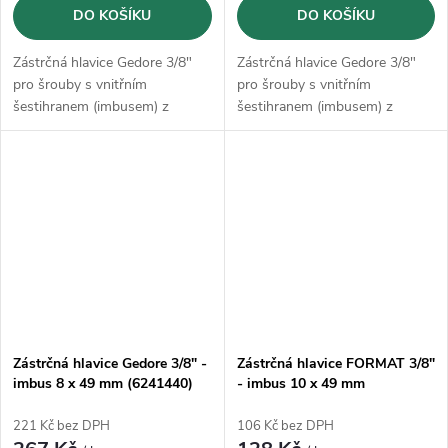
DO KOŠÍKU
DO KOŠÍKU
Zástrčná hlavice Gedore 3/8"
Zástrčná hlavice Gedore 3/8"
pro šrouby s vnitřním
pro šrouby s vnitřním
šestihranem (imbusem) z
šestihranem (imbusem) z
vanadové oceli GEDORE
vanadové oceli GEDORE
31CrV3
31CrV3
Zástrčná hlavice Gedore 3/8" -
Zástrčná hlavice FORMAT 3/8"
imbus 8 x 49 mm (6241440)
- imbus 10 x 49 mm
221 Kč bez DPH
106 Kč bez DPH