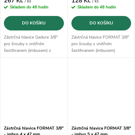
267 Kč
128 Kč
/ ks
/ ks
Skladem do 48 hodin
Skladem do 48 hodin
DO KOŠÍKU
DO KOŠÍKU
Zástrčná hlavice Gedore 3/8"
Zástrčná hlavice FORMAT 3/8"
pro šrouby s vnitřním
pro šrouby s vnitřním
šestihranem (imbusem) z
šestihranem (imbusem)
vanadové oceli GEDORE
31CrV3
Zástrčná hlavice FORMAT 3/8"
Zástrčná hlavice FORMAT 3/8"
- imbus 4 x 47 mm
- imbus 5 x 47 mm