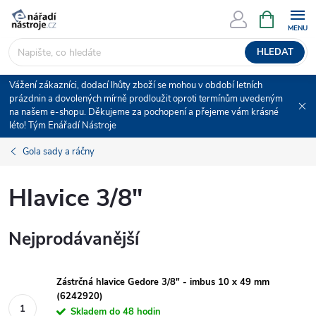
Přejít
NÁKUPNÍ
KOŠÍK
na
obsah
HLEDAT
Vážení zákazníci, dodací lhůty zboží se mohou v období letních
prázdnin a dovolených mírně prodloužit oproti termínům uvedeným
na našem e-shopu. Děkujeme za pochopení a přejeme vám krásné
léto! Tým Enářadí Nástroje
Gola sady a ráčny
Hlavice 3/8"
Nejprodávanější
Zástrčná hlavice Gedore 3/8" - imbus 10 x 49 mm
(6242920)
Skladem do 48 hodin