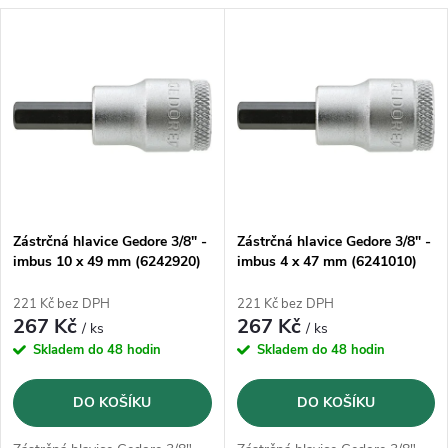
a
V
Nejprodávanější
z
ý
Abecedně
e
p
n
i
í
s
p
Zástrčná hlavice Gedore 3/8" -
Zástrčná hlavice Gedore 3/8" -
imbus 10 x 49 mm (6242920)
imbus 4 x 47 mm (6241010)
p
r
221 Kč bez DPH
221 Kč bez DPH
r
267 Kč
267 Kč
/ ks
/ ks
o
Skladem do 48 hodin
Skladem do 48 hodin
o
d
DO KOŠÍKU
DO KOŠÍKU
d