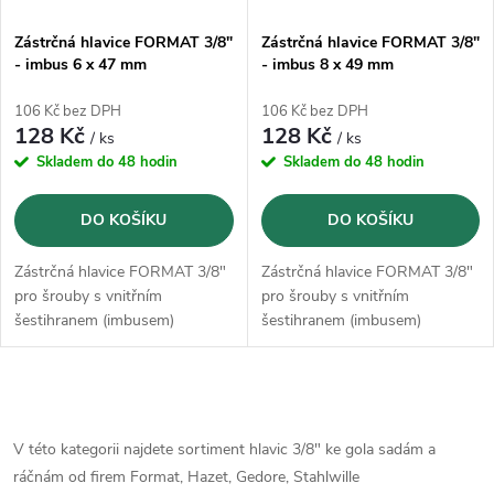
Zástrčná hlavice FORMAT 3/8"
Zástrčná hlavice FORMAT 3/8"
- imbus 6 x 47 mm
- imbus 8 x 49 mm
106 Kč bez DPH
106 Kč bez DPH
128 Kč
128 Kč
/ ks
/ ks
Skladem do 48 hodin
Skladem do 48 hodin
DO KOŠÍKU
DO KOŠÍKU
Zástrčná hlavice FORMAT 3/8"
Zástrčná hlavice FORMAT 3/8"
pro šrouby s vnitřním
pro šrouby s vnitřním
šestihranem (imbusem)
šestihranem (imbusem)
O
v
V této kategorii najdete sortiment hlavic 3/8" ke gola sadám a
ráčnám od firem Format, Hazet, Gedore, Stahlwille