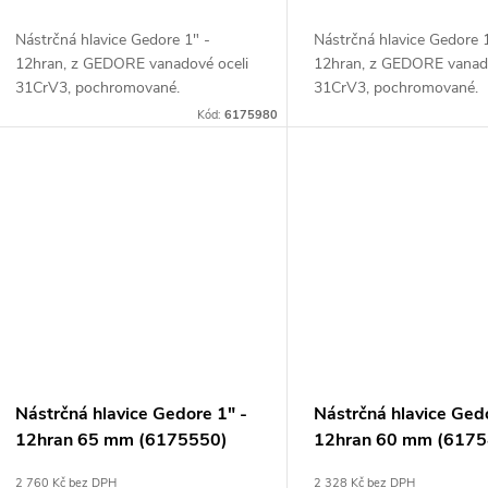
d
k
Nástrčná hlavice Gedore 1" -
Nástrčná hlavice Gedore 
u
12hran, z GEDORE vanadové oceli
12hran, z GEDORE vanado
31CrV3, pochromované.
31CrV3, pochromované.
t
k
Kód:
6175980
ů
t
ů
Nástrčná hlavice Gedore 1" -
Nástrčná hlavice Ged
12hran 65 mm (6175550)
12hran 60 mm (6175
2 760 Kč bez DPH
2 328 Kč bez DPH