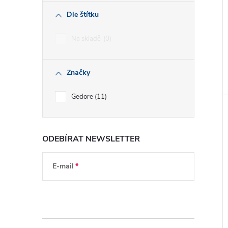
Dle štítku
Na skladě
0
Značky
Gedore
11
ODEBÍRAT NEWSLETTER
E-mail
Vložením e-mailu souhlasíte s
podmínkami
ochrany osobních údajů