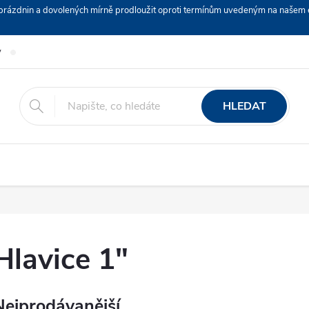
ch prázdnin a dovolených mírně prodloužit oproti termínům uvedeným na naš
y
Podmínky ochrany osobních údajů
Nákup na splátky ESSOX
HLEDAT
Hlavice 1"
Nejprodávanější