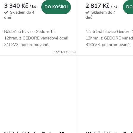
3 340 Kč
2 817 Kč
/ ks
/ ks
DO KOŠÍKU
DO
Skladem do 4
Skladem do 4
dnů
dnů
Nástrčná hlavice Gedore 1" -
Nástrčná hlavice Gedore 
12hran, z GEDORE vanadové oceli
12hran, z GEDORE vanado
31CrV3, pochromované.
31CrV3, pochromované.
Kód:
6175550