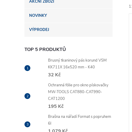
AKČNÍ ZBOŽÍ
n
1
NOVINKY
e
VÝPRODEJ
l
TOP 5 PRODUKTŮ
í
i
Brusný tkaninový pás korund VSM
KK711X 16x520 mm - K40
32 Kč
Ochranná fólie pro okno pískovačky
MW-TOOLS CAT880-CAT990-
CAT1200
195 Kč
Brašna na nářadí Format s popruhem
6l
1 079 Kč