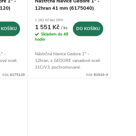
ore 1" -
Nástrčná hlavice Gedore 1" -
120)
12hran 41 mm (6175040)
1 282 Kč bez DPH
1 551 Kč
/ ks
 KOŠÍKU
DO KOŠÍKU
Skladem do 48
hodin
1" -
Nástrčná hlavice Gedore 1" -
vé oceli
12hran, z GEDORE vanadové oceli
31CrV3, pochromované.
Kód:
6175120
Kód:
81910-4