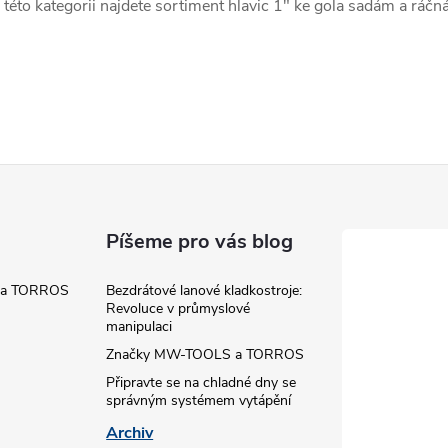
 této kategorii najdete sortiment hlavic 1" ke gola sadám a ráč
á
d
a
c
Píšeme pro vás blog
p
 a TORROS
Bezdrátové lanové kladkostroje:
Revoluce v průmyslové
manipulaci
v
Značky MW-TOOLS a TORROS
Připravte se na chladné dny se
k
správným systémem vytápění
y
Archiv