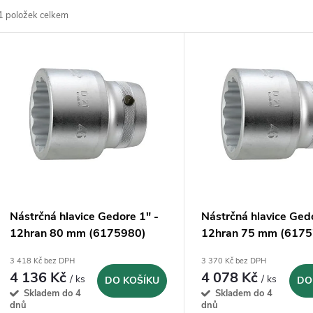
1
položek celkem
z
V
e
ý
n
p
p
s
r
p
Nástrčná hlavice Gedore 1" -
Nástrčná hlavice Ged
o
12hran 80 mm (6175980)
12hran 75 mm (6175
r
3 418 Kč bez DPH
3 370 Kč bez DPH
d
4 136 Kč
4 078 Kč
/ ks
/ ks
DO KOŠÍKU
DO
o
Skladem do 4
Skladem do 4
u
dnů
dnů