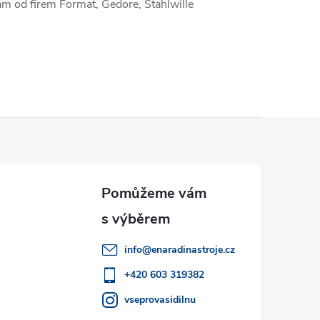
nám od firem Format, Gedore, Stahlwille
info
@
enaradinastroje.cz
+420 603 319382
vseprovasidilnu