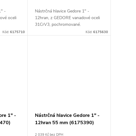
1" -
Nástrčná hlavice Gedore 1" -
vé oceli
12hran, z GEDORE vanadové oceli
31CrV3, pochromované.
Kód:
6175710
Kód:
6175630
ore 1" -
Nástrčná hlavice Gedore 1" -
470)
12hran 55 mm (6175390)
2 039 Kč bez DPH