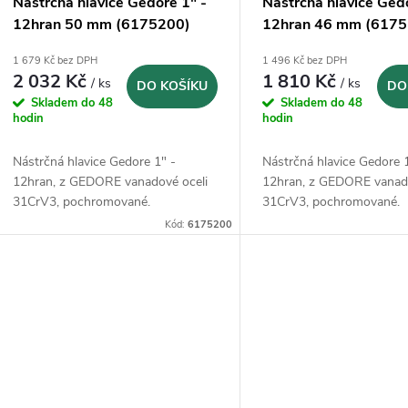
Nástrčná hlavice Gedore 1" -
Nástrčná hlavice Ged
12hran 50 mm (6175200)
12hran 46 mm (6175
1 679 Kč bez DPH
1 496 Kč bez DPH
2 032 Kč
1 810 Kč
/ ks
/ ks
DO KOŠÍKU
DO
Skladem do 48
Skladem do 48
hodin
hodin
Nástrčná hlavice Gedore 1" -
Nástrčná hlavice Gedore 
12hran, z GEDORE vanadové oceli
12hran, z GEDORE vanado
31CrV3, pochromované.
31CrV3, pochromované.
Kód:
6175200