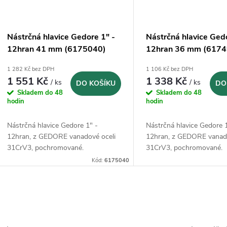
Nástrčná hlavice Gedore 1" -
Nástrčná hlavice Ged
12hran 41 mm (6175040)
12hran 36 mm (6174
1 282 Kč bez DPH
1 106 Kč bez DPH
1 551 Kč
1 338 Kč
/ ks
/ ks
DO KOŠÍKU
DO
Skladem do 48
Skladem do 48
hodin
hodin
Nástrčná hlavice Gedore 1" -
Nástrčná hlavice Gedore 
12hran, z GEDORE vanadové oceli
12hran, z GEDORE vanado
31CrV3, pochromované.
31CrV3, pochromované.
Kód:
6175040
O
v