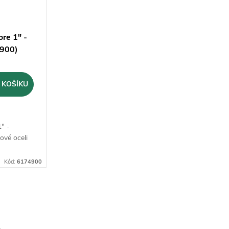
ore 1" -
900)
 KOŠÍKU
1" -
vé oceli
Kód:
6174900