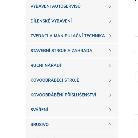
s
VYBAVENÍ AUTOSERVISŮ
t
DÍLENSKÉ VYBAVENÍ
r
ZVEDACÍ A MANIPULAČNÍ TECHNIKA
a
STAVEBNÍ STROJE A ZAHRADA
n
RUČNÍ NÁŘADÍ
n
KOVOOBRÁBĚCÍ STROJE
í
KOVOOBRÁBĚNÍ PŘÍSLUŠENSTVÍ
SVÁŘENÍ
p
BRUSIVO
a