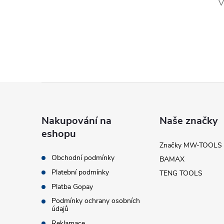
V
l
Z
á
í
Nakupování na
Naše značky
eshopu
p
Značky MW-TOOLS
r
Obchodní podmínky
BAMAX
a
Platební podmínky
TENG TOOLS
t
Platba Gopay
Podmínky ochrany osobních
údajů
í
Reklamace