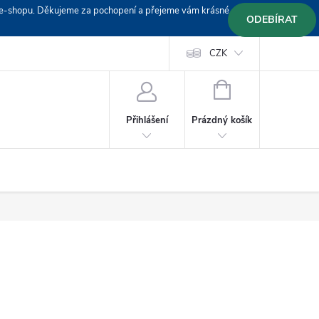
em e-shopu. Děkujeme za pochopení a přejeme vám krásné
ODEBÍRAT
Doprava
Platební podmínky
Platba GoPay
CZK
+420 603 319382
NÁKUPNÍ
KOŠÍK
Prázdný košík
Přihlášení