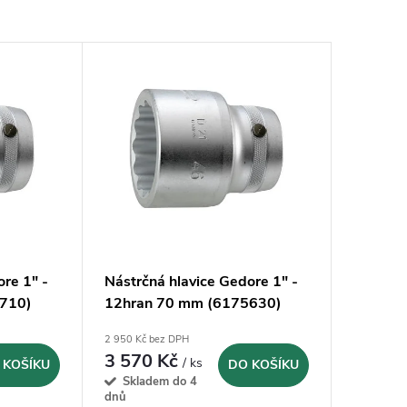
ore 1" -
Nástrčná hlavice Gedore 1" -
710)
12hran 70 mm (6175630)
2 950 Kč bez DPH
3 570 Kč
/ ks
 KOŠÍKU
DO KOŠÍKU
Skladem do 4
dnů