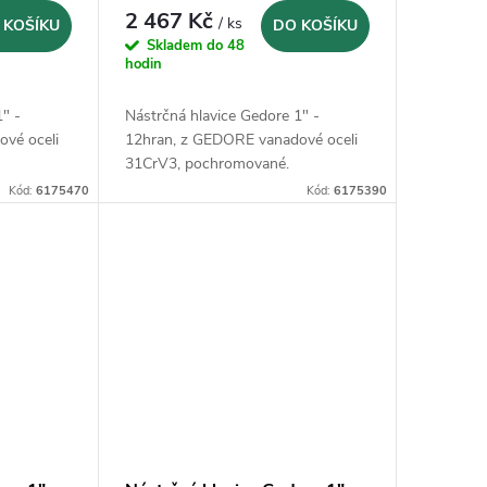
2 467 Kč
/ ks
 KOŠÍKU
DO KOŠÍKU
Skladem do 48
hodin
1" -
Nástrčná hlavice Gedore 1" -
vé oceli
12hran, z GEDORE vanadové oceli
31CrV3, pochromované.
Kód:
6175470
Kód:
6175390