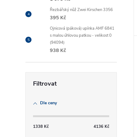
Řezbářský nůž Zwei Kirschen 3356
395 Kč
Ojnicová (páková) upínka AMF 6841
s malou úhlovou patkou - velikost 0
(94094)
938 Kč
Dle ceny
1338
Kč
4136
Kč