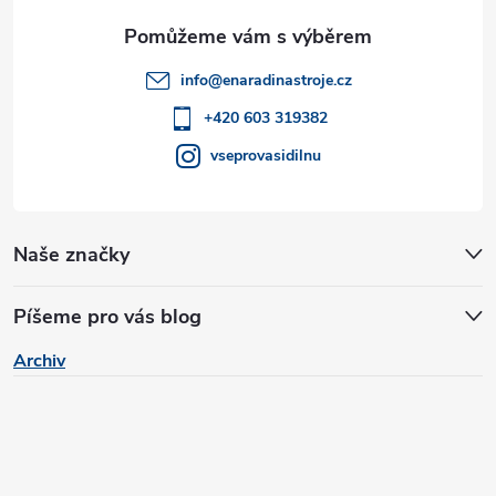
a
t
info
@
enaradinastroje.cz
í
+420 603 319382
vseprovasidilnu
Naše značky
Píšeme pro vás blog
Archiv