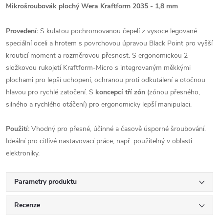
Mikrošroubovák plochý Wera Kraftform 2035 - 1,8 mm
Provedení:
S kulatou pochromovanou čepelí z vysoce legované
speciální oceli a hrotem s povrchovou úpravou Black Point pro vyšší
krouticí moment a rozměrovou přesnost. S ergonomickou 2-
složkovou rukojetí Kraftform-Micro s integrovaným měkkými
plochami pro lepší uchopení, ochranou proti odkutálení a otočnou
hlavou pro rychlé zatočení. S
koncepcí tří zón
(zónou přesného,
silného a rychlého otáčení) pro ergonomicky lepší manipulaci.
Použití:
Vhodný pro přesné, účinné a časově úsporné šroubování.
Ideální pro citlivé nastavovací práce, např. použitelný v oblasti
elektroniky.
Parametry produktu
Recenze