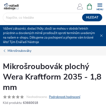
Přejít
NÁKUPNÍ
KOŠÍK
na
obsah
HLEDAT
Vážení zákazníci, dodací lhůty zboží se mohou v období letních
prázdnin a dovolených mírně prodloužit oproti termínům uvedeným
na našem e-shopu. Děkujeme za pochopení a přejeme vám krásné
léto! Tým Enářadí Nástroje
Mikrošroubováky
Mikrošroubovák plochý
Wera Kraftform 2035 - 1,8
mm
Neohodnoceno
Podrobnosti hodnocení
Kód produktu:
63660018