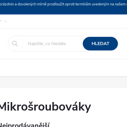
ch prázdnin a dovolených mírně prodloužit oproti termínům uvedeným na naš
y
Podmínky ochrany osobních údajů
Nákup na splátky ESSOX
HLEDAT
Mikrošroubováky
Nejprodávanější