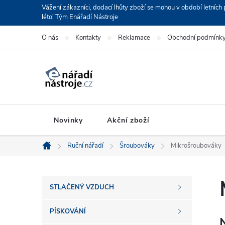
Přejít
Vážení zákazníci, dodací lhůty zboží se mohou v období letní
léto! Tým Enářadí Nástroje
na
obsah
O nás
Kontakty
Reklamace
Obchodní podmínk
Novinky
Akční zboží
Ruční nářadí
Šroubováky
Mikrošroubováky
Domů
P
STLAČENÝ VZDUCH
o
PÍSKOVÁNÍ