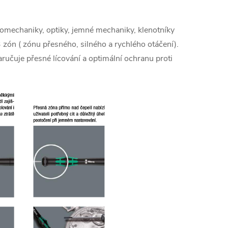
r
á
romechaniky, optiky, jemné mechaniky, klenotníky
n
zón ( zónu přesného, silného a rychlého otáčení).
k
aručuje přesné lícování a optimální ochranu proti
o
v
á
n
í