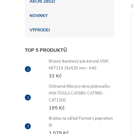
AKČNÍ ZBOŽÍ
n
7
NOVINKY
e
VÝPRODEJ
l
TOP 5 PRODUKTŮ
í
i
Brusný tkaninový pás korund VSM
KK711X 16x520 mm - K40
32 Kč
Ochranná fólie pro okno pískovačky
MW-TOOLS CAT880-CAT990-
CAT1200
195 Kč
Brašna na nářadí Format s popruhem
6l
1 079 Kč