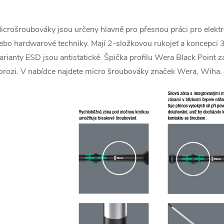
icrošroubováky jsou určeny hlavně pro přesnou práci pro elekt
á
ebo hardwarové techniky. Mají 2-složkovou rukojeť a koncepci 3 
d
arianty ESD jsou antistatické. Špička profilu Wera Black Point z
a
orozi. V nabídce najdete micro šroubováky značek Wera, Wiha.
c
p
v
k
y