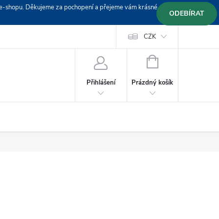
em e-shopu. Děkujeme za pochopení a přejeme vám krásné
ODEBÍRAT
Doprava
Platební podmínky
Platba GoPay
CZK
+420 603 319382
NÁKUPNÍ
KOŠÍK
Prázdný košík
Přihlášení