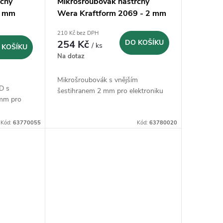
rčný
Mikrošroubovák nástrčný
5 mm
Wera Kraftform 2069 - 2 mm
210 Kč bez DPH
254 Kč
DO KOŠÍKU
/ ks
 KOŠÍKU
Na dotaz
Mikrošroubovák s vnějším
D s
šestihranem 2 mm pro elektroniku
 mm pro
Kód:
63770055
Kód:
63780020