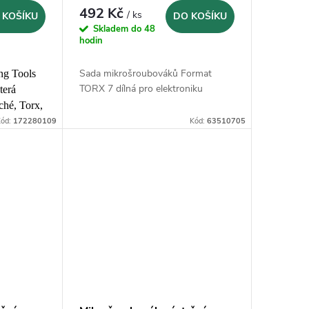
492 Kč
/ ks
 KOŠÍKU
DO KOŠÍKU
Skladem do 48
hodin
Sada mikrošroubováků Format
ng Tools
TORX 7 dílná pro elektroniku
terá
ché, Torx,
ch
ód:
172280109
Kód:
63510705