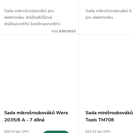
d
k
Sada mikrošroubováků pro
Sada mikrošroubováků 6 
u
elektroniku drážka/křížová
pro elektroniku
drážka/vnitřní šestihran/vnitřní
t
TORX®
k
Kód:
63810010
ů
t
ů
Sada mikrošroubováků Wera
Sada minišroubováků
2035/6 A - 7 dílná
Tools TM708
688 Kč bez DPH
652 Kč bez DPH