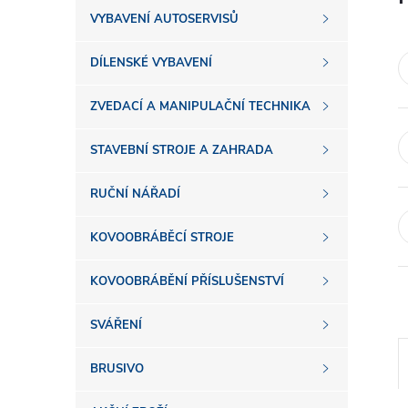
s
VYBAVENÍ AUTOSERVISŮ
t
DÍLENSKÉ VYBAVENÍ
r
ZVEDACÍ A MANIPULAČNÍ TECHNIKA
a
STAVEBNÍ STROJE A ZAHRADA
n
RUČNÍ NÁŘADÍ
n
KOVOOBRÁBĚCÍ STROJE
í
KOVOOBRÁBĚNÍ PŘÍSLUŠENSTVÍ
SVÁŘENÍ
p
BRUSIVO
a