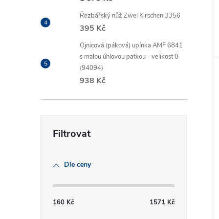
Řezbářský nůž Zwei Kirschen 3356
395 Kč
Ojnicová (páková) upínka AMF 6841
s malou úhlovou patkou - velikost 0
(94094)
938 Kč
Dle ceny
160
Kč
1571
Kč