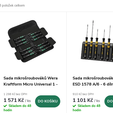
3
položek celkem
z
V
e
ý
n
p
p
s
r
p
Sada mikrošroubováků Wera
Sada mikrošroubová
o
Kraftform Micro Universal 1 -
ESD 1578 A/6 - 6 díl
r
12 dílná
1 298 Kč bez DPH
910 Kč bez DPH
d
1 571 Kč
1 101 Kč
/ ks
/ ks
DO KOŠÍKU
DO
o
Skladem do 48
Skladem do 48
u
hodin
hodin