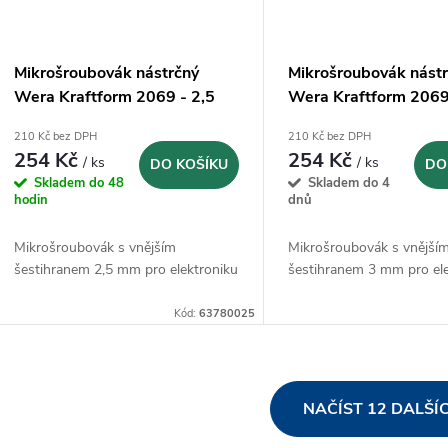
Mikrošroubovák nástrčný
Mikrošroubovák nást
Wera Kraftform 2069 - 2,5
Wera Kraftform 206
mm
210 Kč bez DPH
210 Kč bez DPH
254 Kč
254 Kč
/ ks
/ ks
DO KOŠÍKU
DO
Skladem do 48
Skladem do 4
hodin
dnů
Mikrošroubovák s vnějším
Mikrošroubovák s vnější
šestihranem 2,5 mm pro elektroniku
šestihranem 3 mm pro el
Kód:
63780025
O
NAČÍST 12 DALŠÍ
v