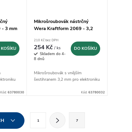
rčný
Mikrošroubovák nástrčný
9 - 3 mm
Wera Kraftform 2069 - 3,2
mm
210 Kč bez DPH
254 Kč
/ ks
 KOŠÍKU
DO KOŠÍKU
Skladem do 4-
8 dnů
m
Mikrošroubovák s vnějším
ektroniku
šestihranem 3,2 mm pro elektroniku
Kód:
63780030
Kód:
63780032
S
CH
1
7
t