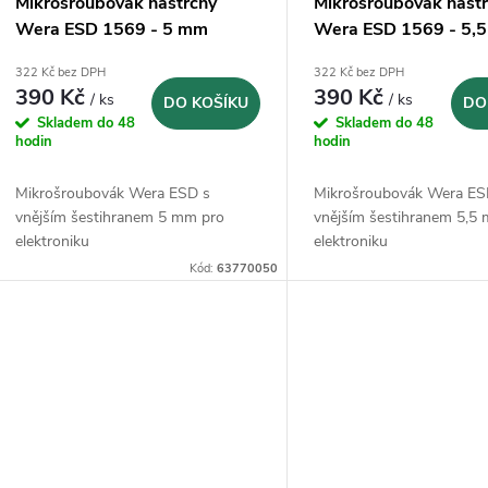
Mikrošroubovák nástrčný
Mikrošroubovák nást
Wera ESD 1569 - 5 mm
Wera ESD 1569 - 5,
322 Kč bez DPH
322 Kč bez DPH
390 Kč
390 Kč
/ ks
/ ks
DO KOŠÍKU
DO
Skladem do 48
Skladem do 48
hodin
hodin
Mikrošroubovák Wera ESD s
Mikrošroubovák Wera ES
vnějším šestihranem 5 mm pro
vnějším šestihranem 5,5
elektroniku
elektroniku
Kód:
63770050