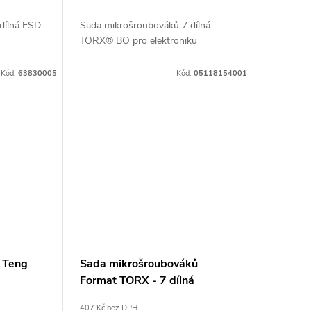
dílná ESD
Sada mikrošroubováků 7 dílná
TORX® BO pro elektroniku
Kód:
63830005
Kód:
05118154001
 Teng
Sada mikrošroubováků
Format TORX - 7 dílná
407 Kč bez DPH