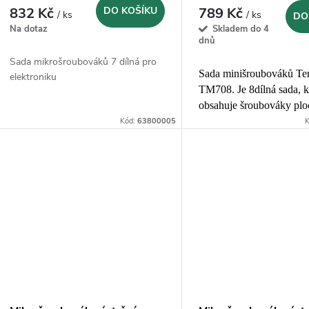
832 Kč
DO KOŠÍKU
789 Kč
/ ks
/ ks
DO
Na dotaz
Skladem do 4
dnů
Sada mikrošroubováků 7 dílná pro
Sada minišroubováků Te
elektroniku
TM708. Je 8dílná sada, k
obsahuje šroubováky plo
PH a PZ na výměnitelný
Kód:
63800005
K
čepelích.