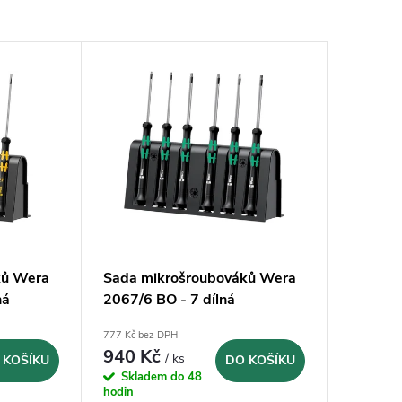
ků Wera
Sada mikrošroubováků Wera
ná
2067/6 BO - 7 dílná
777 Kč bez DPH
940 Kč
/ ks
 KOŠÍKU
DO KOŠÍKU
Skladem do 48
hodin