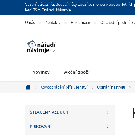
Přejít
Vážení zákazníci, dodací lhůty zboží se mohou v období letní
léto! Tým Enářadí Nástroje
na
obsah
O nás
Kontakty
Reklamace
Obchodní podmínk
Novinky
Akční zboží
Kovoobrábění příslušenství
Upínání nástrojů
Domů
P
STLAČENÝ VZDUCH
o
PÍSKOVÁNÍ