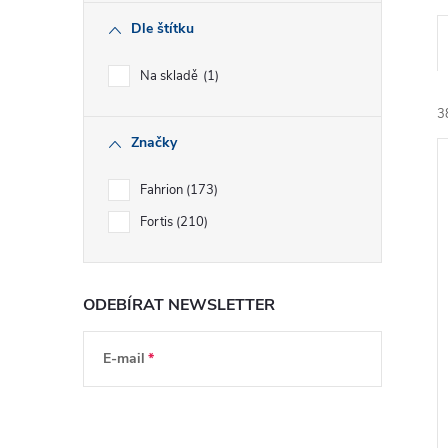
Dle štítku
Na skladě
1
3
Značky
Fahrion
173
Fortis
210
í
i
ODEBÍRAT NEWSLETTER
E-mail
Vložením e-mailu souhlasíte s
podmínkami
ochrany osobních údajů