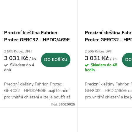
Precizní kleština Fahrion
Precizní kleština Fahr
Protec GERC32 - HPDD/469E
Protec GERC32 - H
- 10 mm (13636011000)
- 12 mm (13636011
2 505 Kč bez DPH
2 505 Kč bez DPH
3 031 Kč
3 031 Kč
/ ks
/ ks
DO KOŠÍKU
DO
Skladem do 4
Skladem do 48
dnů
hodin
Precizní kleštiny Fahrion Protec
Precizní kleštiny Fahrion 
GERC32 - HPDD/469E mají těsnění
GERC32 - HPDD/469E maj
pro vnitřní chlazení a lze je použít až
pro vnitřní chlazení a lze 
do 120 bar a další rozstřikovací
do 120 bar a další rozstři
Kód:
36020025
trysky
trysky