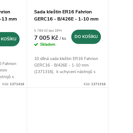
hrion
Sada kleštin ER16 Fahrion
2-13 mm
GERC16 - B/426E - 1-10 mm
(1371316)
5 789 Kč bez DPH
7 005 Kč
DO KOŠÍKU
/ ks
 KOŠÍKU
Skladem
10 dílná sada kleštin ER16 Fahrion
0 Fahrion
GERC16 - B/426E - 1-10 mm
3 mm
(1371316), k uchycení nástrojů s
strojů s
válcovou stopkou podle DIN 1835
DIN 1835
Kód:
1371416
B, 1835 E, 6535 B a 6535 E.
Kód:
1371316
 E.