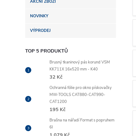
AKČNÍ ZBOŽÍ
n
NOVINKY
e
VÝPRODEJ
l
TOP 5 PRODUKTŮ
Brusný tkaninový pás korund VSM
KK711X 16x520 mm - K40
32 Kč
Ochranná fólie pro okno pískovačky
MW-TOOLS CAT880-CAT990-
CAT1200
195 Kč
Brašna na nářadí Format s popruhem
6l
1 079 Kč