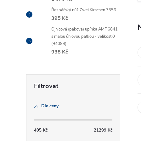
Řezbářský nůž Zwei Kirschen 3356
395 Kč
Ojnicová (páková) upínka AMF 6841
s malou úhlovou patkou - velikost 0
(94094)
938 Kč
Dle ceny
405
Kč
21299
Kč