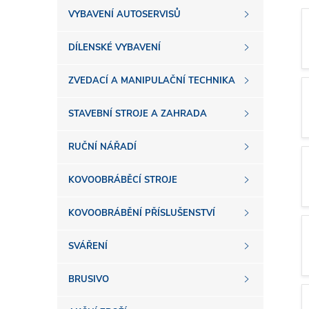
s
VYBAVENÍ AUTOSERVISŮ
t
DÍLENSKÉ VYBAVENÍ
r
ZVEDACÍ A MANIPULAČNÍ TECHNIKA
a
STAVEBNÍ STROJE A ZAHRADA
n
RUČNÍ NÁŘADÍ
n
KOVOOBRÁBĚCÍ STROJE
í
KOVOOBRÁBĚNÍ PŘÍSLUŠENSTVÍ
SVÁŘENÍ
p
BRUSIVO
a