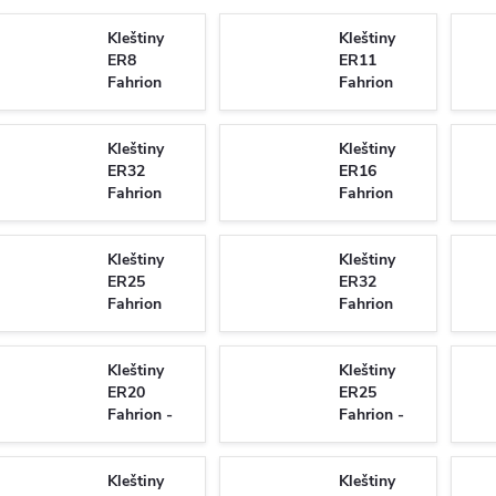
Kleštiny
Kleštiny
ER8
ER11
Fahrion
Fahrion
Centro P -
Centro P -
GERC8-
GERC11-
HP/4004E
Kleštiny
HP/4008E
Kleštiny
ER32
ER16
Fahrion
Fahrion
Centro P -
Centro P -
GERC32-
GERC16 -
HP/470E
Kleštiny
HPD/425E
Kleštiny
ER25
ER32
Fahrion
Fahrion
Centro P -
Centro P -
GERC25 -
GERC32 -
Kleštiny
HPDD/429E
Kleštiny
HPDD/469E
ER20
ER25
Fahrion -
Fahrion -
GERC20 -
GERC25 -
B/428E
B/430E
Kleštiny
Kleštiny