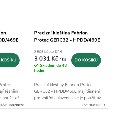
ion
Precizní kleština Fahrion
PDD/469E
Protec GERC32 - HPDD/469E
200)
- 14 mm (13636011400)
2 505 Kč bez DPH
3 031 Kč
/ ks
 KOŠÍKU
DO KOŠÍKU
Skladem do 48
hodin
Protec
Precizní kleštiny Fahrion Protec
í těsnění
GERC32 - HPDD/469E mají těsnění
je použít až
pro vnitřní chlazení a lze je použít až
kovací
do 120 bar a další rozstřikovací
Kód:
36020028
Kód:
36020031
trysky