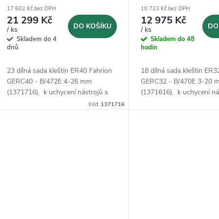
r
(1371716)
(1371616)
17 602 Kč bez DPH
10 723 Kč bez DPH
d
21 299 Kč
12 975 Kč
o
DO KOŠÍKU
DO
/ ks
/ ks
u
Skladem do 4
Skladem do 48
d
dnů
hodin
k
23 dílná sada kleštin ER40 Fahrion
18 dílná sada kleštin ER3
u
GERC40 - B/472E 4-26 mm
GERC32 - B/470E 3-20 
t
(1371716), k uchycení nástrojů s
(1371616), k uchycení ná
k
válcovou stopkou podle DIN 1835
válcovou stopkou podle 
Kód:
1371716
ů
B, 1835 E, 6535 B a 6535 E.
B, 1835 E, 6535 B a 6535
t
ů