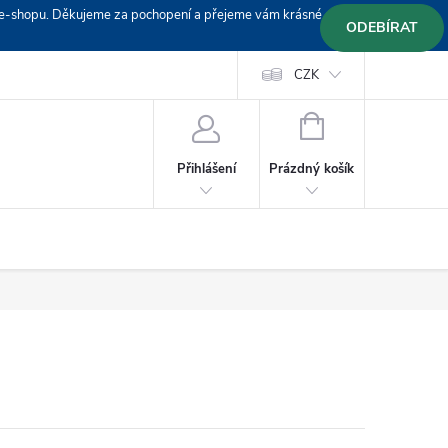
em e-shopu. Děkujeme za pochopení a přejeme vám krásné
ODEBÍRAT
Doprava
Platební podmínky
Platba GoPay
CZK
+420 603 319382
NÁKUPNÍ
KOŠÍK
Prázdný košík
Přihlášení