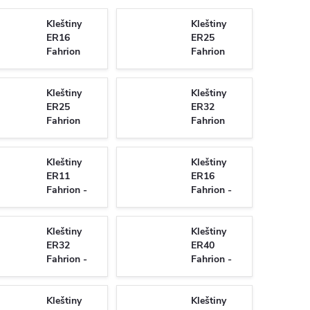
Kleštiny
Kleštiny
ER16
ER25
Fahrion
Fahrion
Centro P -
Centro P -
GERC16-
GERC25-
HP/426E
Kleštiny
HP/430E
Kleštiny
ER25
ER32
Fahrion
Fahrion
Centro P -
Centro P -
GERC25 -
GERC32 -
HPD/429E
Kleštiny
HPD/469E
Kleštiny
ER11
ER16
Fahrion -
Fahrion -
GERC11 -
GERC16 -
B/4008E
B/426E
Kleštiny
Kleštiny
ER32
ER40
Fahrion -
Fahrion -
GERC32 -
GERC40 -
B/470E
B/472E
Kleštiny
Kleštiny