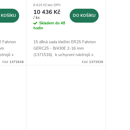
(1371516)
8 625 Kč bez DPH
10 436 Kč
 KOŠÍKU
DO KOŠÍKU
/ ks
Skladem do 48
hodin
2 Fahrion
15 dílná sada kleštin ER25 Fahrion
mm
GERC25 - B/430E 2-16 mm
strojů s
(1371516), k uchycení nástrojů s
DIN 1835
válcovou stopkou podle DIN 1835
Kód:
1371616
Kód:
1371516
 E.
B, 1835 E, 6535 B a 6535 E.