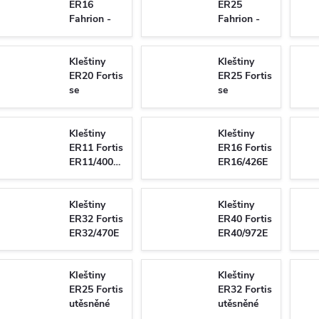
ER16
ER25
Fahrion -
Fahrion -
GERC16 -
GERC25 -
BD/425E
BD/429E
utěsněné
Kleštiny
utěsněné
Kleštiny
ER20 Fortis
ER25 Fortis
se
se
čtyřhranem
čtyřhranem
pro
pro
závitníky
závitníky
Kleštiny
Kleštiny
ER20/428G
ER25/430G
ER11 Fortis
ER16 Fortis
ER11/4008E
ER16/426E
Kleštiny
Kleštiny
ER32 Fortis
ER40 Fortis
ER32/470E
ER40/972E
Kleštiny
Kleštiny
ER25 Fortis
ER32 Fortis
utěsněné
utěsněné
ER25/429E
ER32/469E