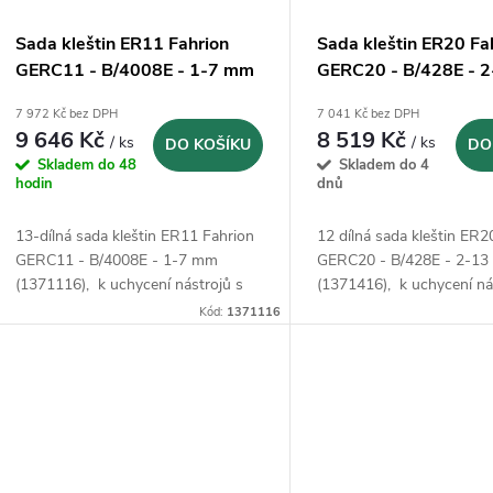
Sada kleštin ER11 Fahrion
Sada kleštin ER20 Fa
GERC11 - B/4008E - 1-7 mm
GERC20 - B/428E - 
(1371116)
(1371416)
7 972 Kč bez DPH
7 041 Kč bez DPH
9 646 Kč
8 519 Kč
/ ks
/ ks
DO KOŠÍKU
DO
Skladem do 48
Skladem do 4
hodin
dnů
13-dílná sada kleštin ER11 Fahrion
12 dílná sada kleštin ER2
GERC11 - B/4008E - 1-7 mm
GERC20 - B/428E - 2-1
(1371116), k uchycení nástrojů s
(1371416), k uchycení ná
válcovou stopkou podle DIN 1835
válcovou stopkou podle 
Kód:
1371116
B, 1835 E, 6535 B a 6535 E.
B, 1835 E, 6535 B a 6535