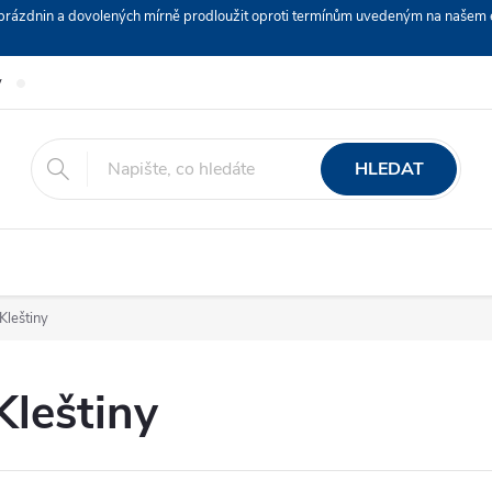
ch prázdnin a dovolených mírně prodloužit oproti termínům uvedeným na naš
y
Podmínky ochrany osobních údajů
Nákup na splátky ESSOX
HLEDAT
Kleštiny
Kleštiny