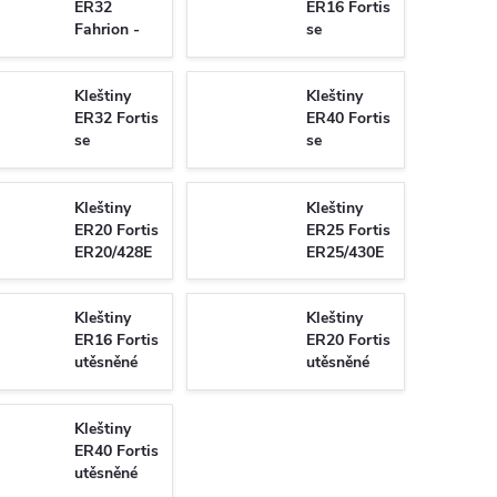
ER32
ER16 Fortis
Fahrion -
se
GERC32 -
čtyřhranem
BD/469E
pro
utěsněné
Kleštiny
závitníky
Kleštiny
ER32 Fortis
ER16/426G
ER40 Fortis
se
se
čtyřhranem
čtyřhranem
pro
pro
závitníky
závitníky
Kleštiny
Kleštiny
ER32/472G
ER40/472G
ER20 Fortis
ER25 Fortis
ER20/428E
ER25/430E
Kleštiny
Kleštiny
ER16 Fortis
ER20 Fortis
utěsněné
utěsněné
ER16/425E
ER20/427E
Kleštiny
ER40 Fortis
utěsněné
ER40/471E