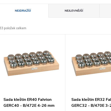
Ř
NEJDRAŽŠÍ
NEJLEVNĚJŠÍ
a
83
položek celkem
z
V
e
ý
n
p
p
s
r
p
Sada kleštin ER40 Fahrion
Sada kleštin ER32 Fa
o
GERC40 - B/472E 4-26 mm
GERC32 - B/470E 3