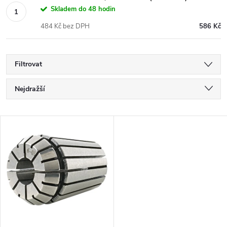
Skladem do 48 hodin
484 Kč bez DPH
586 Kč
Filtrovat
Ř
Nejdražší
a
Nejlevnější
V
Nejprodávanější
z
ý
Abecedně
e
p
n
i
í