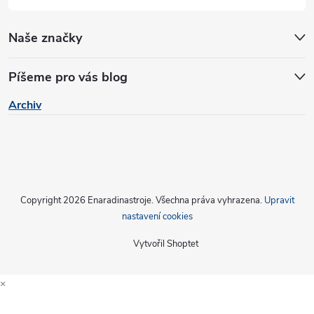
ý
p
Naše značky
i
Píšeme pro vás blog
s
Archiv
u
Copyright 2026
Enaradinastroje
. Všechna práva vyhrazena.
Upravit
nastavení cookies
Vytvořil Shoptet
×