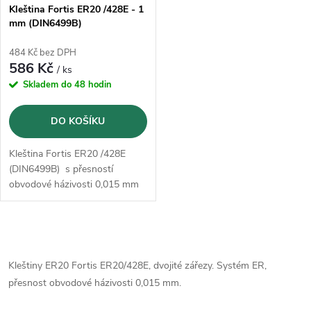
s
p
Kleština Fortis ER20 /428E - 1
mm (DIN6499B)
p
r
484 Kč bez DPH
r
586 Kč
/ ks
o
Skladem do 48 hodin
o
d
DO KOŠÍKU
d
u
Kleština Fortis ER20 /428E
u
(DIN6499B) s přesností
k
obvodové házivosti 0,015 mm
k
t
t
O
ů
v
Kleštiny ER20 Fortis ER20/428E, dvojité zářezy. Systém ER,
ů
přesnost obvodové házivosti 0,015 mm.
l