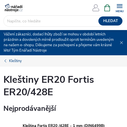
Přejít
NÁKUPNÍ
KOŠÍK
na
obsah
HLEDAT
Vážení zákazníci, dodací lhůty zboží se mohou v období letních
prázdnin a dovolených mírně prodloužit oproti termínům uvedeným
na našem e-shopu. Děkujeme za pochopení a přejeme vám krásné
léto! Tým Enářadí Nástroje
Kleštiny
Kleštiny ER20 Fortis
ER20/428E
Nejprodávanější
Kleština Fortis ER20 /428E - 1 mm (DIN6499B)