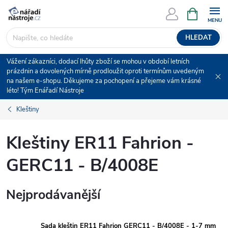
Přejít
NÁKUPNÍ
KOŠÍK
na
obsah
HLEDAT
Vážení zákazníci, dodací lhůty zboží se mohou v období letních
prázdnin a dovolených mírně prodloužit oproti termínům uvedeným
na našem e-shopu. Děkujeme za pochopení a přejeme vám krásné
léto! Tým Enářadí Nástroje
Kleštiny
Kleštiny ER11 Fahrion -
GERC11 - B/4008E
Nejprodávanější
Sada kleštin ER11 Fahrion GERC11 - B/4008E - 1-7 mm