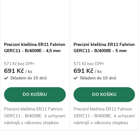
Precizní kleština ER11 Fahrion
Precizní kleština ER11 Fahrion
GERC11 - B/4008E - 4,5 mm
GERC11 - B/4008E - 5 mm
(13711010450)
(13711010500)
571 Kč bez DPH
571 Kč bez DPH
691 Kč
691 Kč
/ ks
/ ks
Skladem do 10 dnů
Skladem do 10 dnů
DO KOŠÍKU
DO KOŠÍKU
Precizní kleština ER11 Fahrion
Precizní kleština ER11 Fahrion
GERC11 - B/4008E, k uchycení
GERC11 - B/4008E, k uchycení
nástrojů s válcovou stopkou
nástrojů s válcovou stopkou
podle DIN 1835 B, 1835 E,
podle DIN 1835 B, 1835 E,
6535 B a 6535 E.
6535 B a 6535 E.