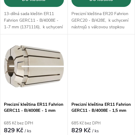
d
d
u
13-dílná sada kleštin ER11
Precizní kleština ER20 Fahrion
u
Fahrion GERC11 - B/4008E -
GERC20 - B/428E, k uchycení
k
1-7 mm (1371116), k uchycení
nástrojů s válcovou stopkou
k
nástrojů s válcovou stopkou
podle DIN 1835 B, 1835 E,
podle DIN 1835 B, 1835 E,
6535 B a 6535 E.
t
6535 B a 6535 E.
t
ů
ů
Precizní kleština ER11 Fahrion
Precizní kleština ER11 Fahrion
GERC11 - B/4008E - 1 mm
GERC11 - B/4008E - 1,5 mm
(13711010100)
(13711010150)
685 Kč bez DPH
685 Kč bez DPH
829 Kč
829 Kč
/ ks
/ ks