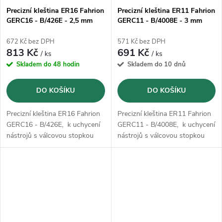
Precizní kleština ER16 Fahrion
Precizní kleština ER11 Fahrion
GERC16 - B/426E - 2,5 mm
GERC11 - B/4008E - 3 mm
(13713010250)
(13711010300)
672 Kč bez DPH
571 Kč bez DPH
813 Kč
691 Kč
/ ks
/ ks
Skladem do 48 hodin
Skladem do 10 dnů
DO KOŠÍKU
DO KOŠÍKU
Precizní kleština ER16 Fahrion
Precizní kleština ER11 Fahrion
GERC16 - B/426E, k uchycení
GERC11 - B/4008E, k uchycení
nástrojů s válcovou stopkou
nástrojů s válcovou stopkou
podle DIN 1835 B, 1835 E,
podle DIN 1835 B, 1835 E,
6535 B a 6535 E.
6535 B a 6535 E.