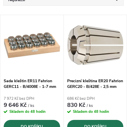
Ř
a
Nejlevnější
V
Nejprodávanější
z
ý
Abecedně
e
p
n
i
í
s
p
Sada kleštin ER11 Fahrion
Precizní kleština ER20 Fahrion
GERC11 - B/4008E - 1-7 mm
GERC20 - B/428E - 2,5 mm
p
(1371116)
(13714010250)
r
7 972 Kč bez DPH
686 Kč bez DPH
r
9 646 Kč
830 Kč
/ ks
/ ks
o
Skladem do 48 hodin
Skladem do 48 hodin
o
DO KOŠÍKU
DO KOŠÍKU