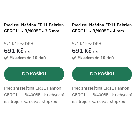
Precizní kleština ER11 Fahrion
Precizní kleština ER11 Fahrion
GERC11 - B/4008E - 3,5 mm
GERC11 - B/4008E - 4 mm
(13711010350)
(13711010400)
571 Kč bez DPH
571 Kč bez DPH
691 Kč
691 Kč
/ ks
/ ks
Skladem do 10 dnů
Skladem do 10 dnů
DO KOŠÍKU
DO KOŠÍKU
Precizní kleština ER11 Fahrion
Precizní kleština ER11 Fahrion
GERC11 - B/4008E, k uchycení
GERC11 - B/4008E, k uchycení
nástrojů s válcovou stopkou
nástrojů s válcovou stopkou
podle DIN 1835 B, 1835 E,
podle DIN 1835 B, 1835 E,
6535 B a 6535 E.
6535 B a 6535 E.