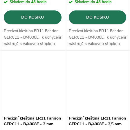
Skladem do 48 hodin
Skladem do 48 hodin
DO KOŠÍKU
DO KOŠÍKU
Precizní kleština ER11 Fahrion
Precizní kleština ER11 Fahrion
GERC11 - B/4008E, k uchycení
GERC11 - B/4008E, k uchycení
nástrojů s válcovou stopkou
nástrojů s válcovou stopkou
podle DIN 1835 B, 1835 E,
podle DIN 1835 B, 1835 E,
6535 B a 6535 E.
6535 B a 6535 E.
Precizní kleština ER11 Fahrion
Precizní kleština ER11 Fahrion
GERC11 - B/4008E - 2 mm
GERC11 - B/4008E - 2,5 mm
(13711010200)
(13711010250)