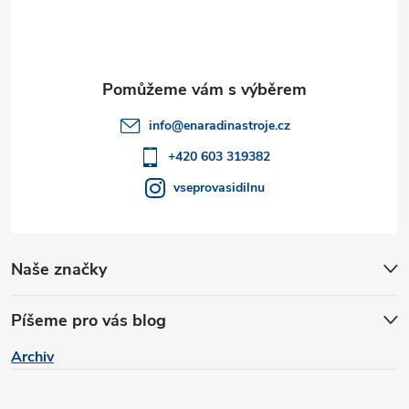
k
p
y
a
v
t
ý
info
@
enaradinastroje.cz
í
p
+420 603 319382
vseprovasidilnu
i
s
u
Naše značky
Píšeme pro vás blog
Archiv