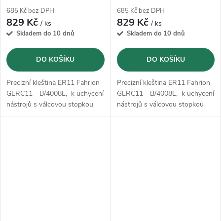
685 Kč bez DPH
685 Kč bez DPH
829 Kč
829 Kč
/ ks
/ ks
Skladem do 10 dnů
Skladem do 10 dnů
DO KOŠÍKU
DO KOŠÍKU
Precizní kleština ER11 Fahrion
Precizní kleština ER11 Fahrion
GERC11 - B/4008E, k uchycení
GERC11 - B/4008E, k uchycení
nástrojů s válcovou stopkou
nástrojů s válcovou stopkou
podle DIN 1835 B, 1835 E,
podle DIN 1835 B, 1835 E,
6535 B a 6535 E.
6535 B a 6535 E.