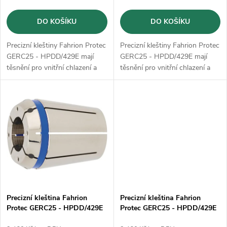
o
d
DO KOŠÍKU
DO KOŠÍKU
d
u
Precizní kleštiny Fahrion Protec
Precizní kleštiny Fahrion Protec
u
GERC25 - HPDD/429E mají
GERC25 - HPDD/429E mají
k
těsnění pro vnitřní chlazení a
těsnění pro vnitřní chlazení a
k
lze je použít až do 120 bar a
lze je použít až do 120 bar a
další rozstřikovací trysky
další rozstřikovací trysky
t
t
ů
ů
Precizní kleština Fahrion
Precizní kleština Fahrion
Protec GERC25 - HPDD/429E
Protec GERC25 - HPDD/429E
- 14 mm (13635011400)
- 4 mm (13635010400)