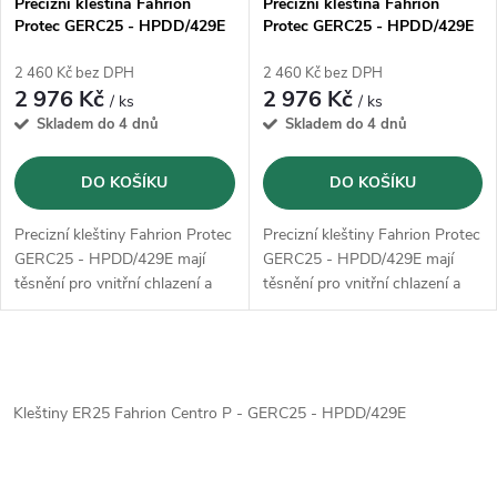
Precizní kleština Fahrion
Precizní kleština Fahrion
Protec GERC25 - HPDD/429E
Protec GERC25 - HPDD/429E
- 6 mm (13635010600)
- 8 mm (13635010800)
2 460 Kč bez DPH
2 460 Kč bez DPH
2 976 Kč
2 976 Kč
/ ks
/ ks
Skladem do 4 dnů
Skladem do 4 dnů
DO KOŠÍKU
DO KOŠÍKU
Precizní kleštiny Fahrion Protec
Precizní kleštiny Fahrion Protec
GERC25 - HPDD/429E mají
GERC25 - HPDD/429E mají
těsnění pro vnitřní chlazení a
těsnění pro vnitřní chlazení a
lze je použít až do 120 bar a
lze je použít až do 120 bar a
další rozstřikovací trysky
další rozstřikovací trysky
O
v
Kleštiny ER25 Fahrion Centro P - GERC25 - HPDD/429E
l