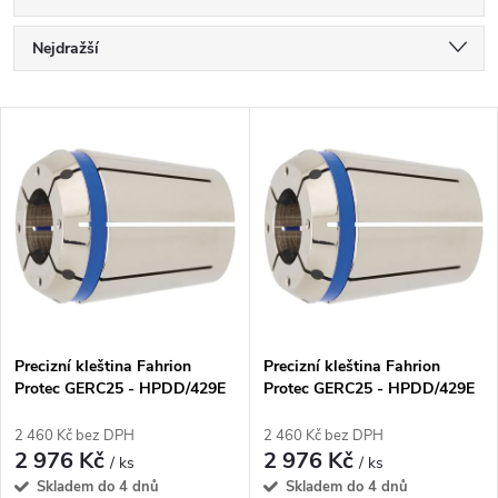
Ř
Nejdražší
a
Nejlevnější
V
Nejprodávanější
z
ý
Abecedně
e
p
n
i
í
s
p
Precizní kleština Fahrion
Precizní kleština Fahrion
Protec GERC25 - HPDD/429E
Protec GERC25 - HPDD/429E
p
- 10 mm (13635011000)
- 12 mm (13635011200)
r
2 460 Kč bez DPH
2 460 Kč bez DPH
r
2 976 Kč
2 976 Kč
/ ks
/ ks
o
Skladem do 4 dnů
Skladem do 4 dnů