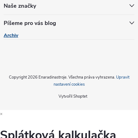
ý
Naše značky
p
i
Píšeme pro vás blog
s
Archiv
u
Copyright 2026
Enaradinastroje
. Všechna práva vyhrazena.
Upravit
nastavení cookies
Vytvořil Shoptet
×
Splátková kalkulačka