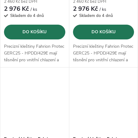
2 460 Kč bez DPH
2 460 Kč bez DPH
2 976 Kč
2 976 Kč
/ ks
/ ks
Skladem do 4 dnů
Skladem do 4 dnů
DO KOŠÍKU
DO KOŠÍKU
Precizní kleštiny Fahrion Protec
Precizní kleštiny Fahrion Protec
GERC25 - HPDD/429E mají
GERC25 - HPDD/429E mají
těsnění pro vnitřní chlazení a
těsnění pro vnitřní chlazení a
lze je použít až do 120 bar a
lze je použít až do 120 bar a
další rozstřikovací trysky
další rozstřikovací trysky