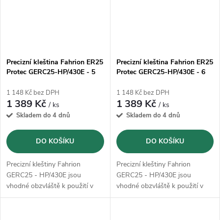
Precizní kleština Fahrion ER25
Precizní kleština Fahrion ER25
Protec GERC25-HP/430E - 5
Protec GERC25-HP/430E - 6
mm (13615010500)
mm (13615010600)
1 148 Kč bez DPH
1 148 Kč bez DPH
1 389 Kč
1 389 Kč
/ ks
/ ks
Skladem do 4 dnů
Skladem do 4 dnů
DO KOŠÍKU
DO KOŠÍKU
Precizní kleštiny Fahrion
Precizní kleštiny Fahrion
GERC25 - HP/430E jsou
GERC25 - HP/430E jsou
vhodné obzvláště k použití v
vhodné obzvláště k použití v
HSC oblasti, jakož i pro
HSC oblasti, jakož i pro
dosáhnutí velmi přesných
dosáhnutí velmi přesných
výsledků opracování
výsledků opracování