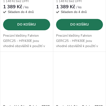
1 148 Kč bez DPH
1 148 Kč bez DPH
1 389 Kč
1 389 Kč
/ ks
/ ks
Skladem do 4 dnů
Skladem do 4 dnů
DO KOŠÍKU
DO KOŠÍKU
Precizní kleštiny Fahrion
Precizní kleštiny Fahrion
GERC25 - HP/430E jsou
GERC25 - HP/430E jsou
vhodné obzvláště k použití v
vhodné obzvláště k použití v
HSC oblasti, jakož i pro
HSC oblasti, jakož i pro
dosáhnutí velmi přesných
dosáhnutí velmi přesných
výsledků opracování
výsledků opracování