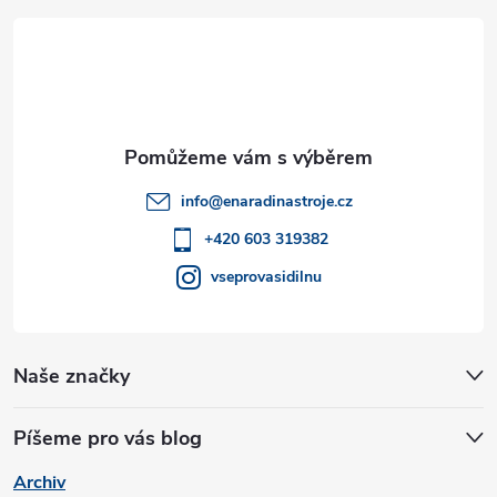
á
v
k
p
y
a
v
t
ý
info
@
enaradinastroje.cz
í
p
+420 603 319382
vseprovasidilnu
i
s
u
Naše značky
Píšeme pro vás blog
Archiv