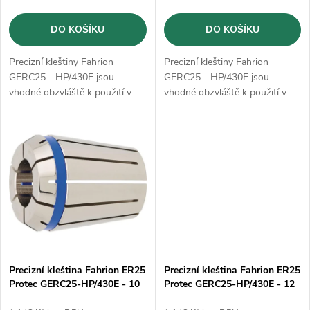
o
d
DO KOŠÍKU
DO KOŠÍKU
d
u
Precizní kleštiny Fahrion
Precizní kleštiny Fahrion
u
GERC25 - HP/430E jsou
GERC25 - HP/430E jsou
k
vhodné obzvláště k použití v
vhodné obzvláště k použití v
k
HSC oblasti, jakož i pro
HSC oblasti, jakož i pro
dosáhnutí velmi přesných
dosáhnutí velmi přesných
t
výsledků opracování
výsledků opracování
t
ů
ů
Precizní kleština Fahrion ER25
Precizní kleština Fahrion ER25
Protec GERC25-HP/430E - 10
Protec GERC25-HP/430E - 12
mm (13615011000)
mm (13615011200)