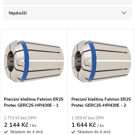
Ř
Nejdražší
a
Nejlevnější
V
Nejprodávanější
z
ý
Abecedně
e
p
n
i
í
s
p
Precizní kleština Fahrion ER25
Precizní kleština Fahrion ER25
Protec GERC25-HP/430E - 1
Protec GERC25-HP/430E - 2
p
mm (13615010100)
mm (13615010200)
r
1 772 Kč bez DPH
1 359 Kč bez DPH
r
2 144 Kč
1 644 Kč
/ ks
/ ks
o
Skladem do 4 dnů
Skladem do 4 dnů