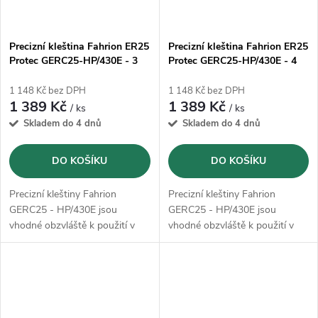
Precizní kleština Fahrion ER25
Precizní kleština Fahrion ER25
Protec GERC25-HP/430E - 3
Protec GERC25-HP/430E - 4
mm (13615010300)
mm (13615010400)
1 148 Kč bez DPH
1 148 Kč bez DPH
1 389 Kč
1 389 Kč
/ ks
/ ks
Skladem do 4 dnů
Skladem do 4 dnů
DO KOŠÍKU
DO KOŠÍKU
Precizní kleštiny Fahrion
Precizní kleštiny Fahrion
GERC25 - HP/430E jsou
GERC25 - HP/430E jsou
vhodné obzvláště k použití v
vhodné obzvláště k použití v
HSC oblasti, jakož i pro
HSC oblasti, jakož i pro
dosáhnutí velmi přesných
dosáhnutí velmi přesných
výsledků opracování
výsledků opracování