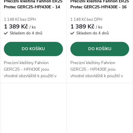
Precizní kleština Fahrion ER25
Precizní kleština Fahrion ER25
Protec GERC25-HP/430E - 14
Protec GERC25-HP/430E - 16
mm (13615011400)
mm (13615011600)
1 148 Kč bez DPH
1 148 Kč bez DPH
1 389 Kč
1 389 Kč
/ ks
/ ks
Skladem do 4 dnů
Skladem do 4 dnů
DO KOŠÍKU
DO KOŠÍKU
Precizní kleštiny Fahrion
Precizní kleštiny Fahrion
GERC25 - HP/430E jsou
GERC25 - HP/430E jsou
vhodné obzvláště k použití v
vhodné obzvláště k použití v
HSC oblasti, jakož i pro
HSC oblasti, jakož i pro
dosáhnutí velmi přesných
dosáhnutí velmi přesných
výsledků opracování
výsledků opracování