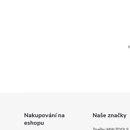
l
K
í
Z
á
Nakupování na
Naše značky
r
eshopu
p
Značky MW-TOOLS