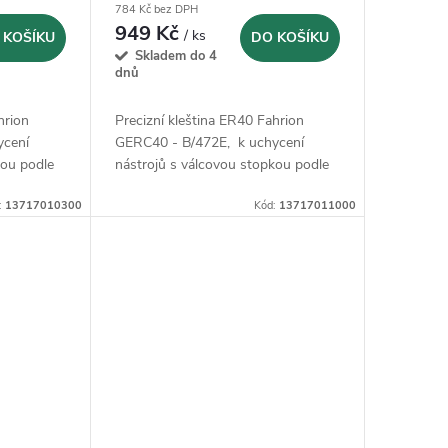
784 Kč bez DPH
949 Kč
/ ks
 KOŠÍKU
DO KOŠÍKU
Skladem do 4
dnů
hrion
Precizní kleština ER40 Fahrion
ycení
GERC40 - B/472E, k uchycení
kou podle
nástrojů s válcovou stopkou podle
5 B a 6535
DIN 1835 B, 1835 E, 6535 B a 6535
:
13717010300
Kód:
13717011000
E.