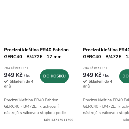
Precizní kleština ER40 Fahrion
Precizní kleština ER4
GERC40 - B/472E - 17 mm
GERC40 - B/472E - 
(13717011700)
(13717011800)
784 Kč bez DPH
784 Kč bez DPH
949 Kč
949 Kč
/ ks
/ ks
DO KOŠÍKU
DO
Skladem do 4
Skladem do 4
dnů
dnů
Precizní kleština ER40 Fahrion
Precizní kleština ER40 Fa
GERC40 - B/472E, k uchycení
GERC40 - B/472E, k uch
nástrojů s válcovou stopkou podle
nástrojů s válcovou stop
DIN 1835 B, 1835 E, 6535 B a 6535
DIN 1835 B, 1835 E, 653
Kód:
13717011700
Kód
E.
E.