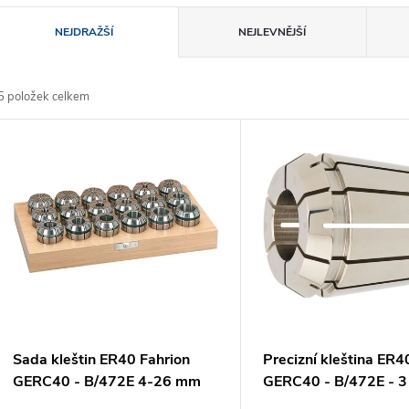
Ř
NEJDRAŽŠÍ
NEJLEVNĚJŠÍ
a
5
položek celkem
z
V
e
ý
n
p
p
s
r
p
Sada kleštin ER40 Fahrion
Precizní kleština ER4
o
GERC40 - B/472E 4-26 mm
GERC40 - B/472E - 
(1371716)
(13717010300)