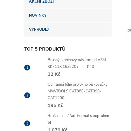
AKČNÍ ZBOŽÍ
n
NOVINKY
e
VÝPRODEJ
2
l
TOP 5 PRODUKTŮ
Brusný tkaninový pás korund VSM
KK711X 16x520 mm - K40
32 Kč
í
i
Ochranná fólie pro okno pískovačky
MW-TOOLS CAT880-CAT990-
CAT1200
195 Kč
Brašna na nářadí Format s popruhem
6l
1 079 Kč