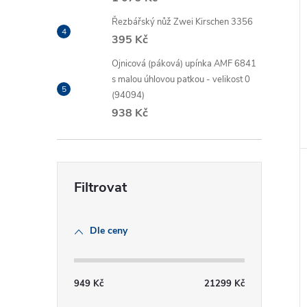
Řezbářský nůž Zwei Kirschen 3356
395 Kč
Ojnicová (páková) upínka AMF 6841
s malou úhlovou patkou - velikost 0
(94094)
938 Kč
Dle ceny
949
Kč
21299
Kč