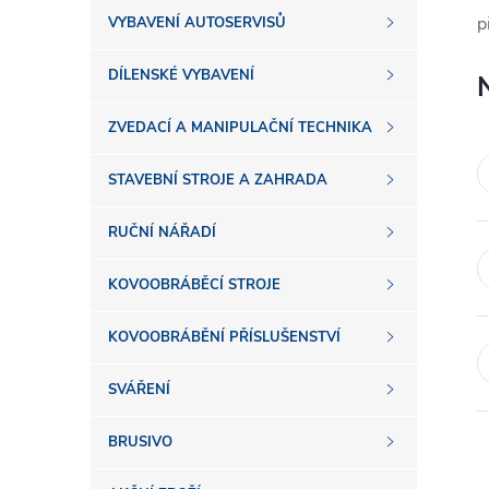
s
p
VYBAVENÍ AUTOSERVISŮ
t
DÍLENSKÉ VYBAVENÍ
r
ZVEDACÍ A MANIPULAČNÍ TECHNIKA
a
STAVEBNÍ STROJE A ZAHRADA
n
RUČNÍ NÁŘADÍ
n
KOVOOBRÁBĚCÍ STROJE
í
KOVOOBRÁBĚNÍ PŘÍSLUŠENSTVÍ
SVÁŘENÍ
p
BRUSIVO
a