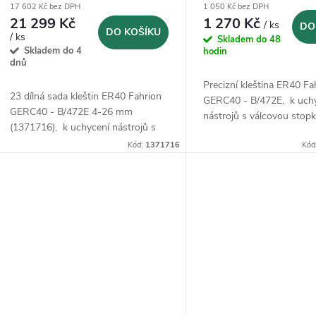
r
17 602 Kč bez DPH
1 050 Kč bez DPH
d
21 299 Kč
1 270 Kč
/ ks
DO
o
DO KOŠÍKU
/ ks
Skladem do 48
u
Skladem do 4
hodin
d
dnů
k
Precizní kleština ER40 Fa
23 dílná sada kleštin ER40 Fahrion
u
GERC40 - B/472E, k uch
GERC40 - B/472E 4-26 mm
nástrojů s válcovou stop
t
(1371716), k uchycení nástrojů s
DIN 1835 B, 1835 E, 653
k
válcovou stopkou podle DIN 1835
Kód:
1371716
Kód
E.
ů
B, 1835 E, 6535 B a 6535 E.
t
ů