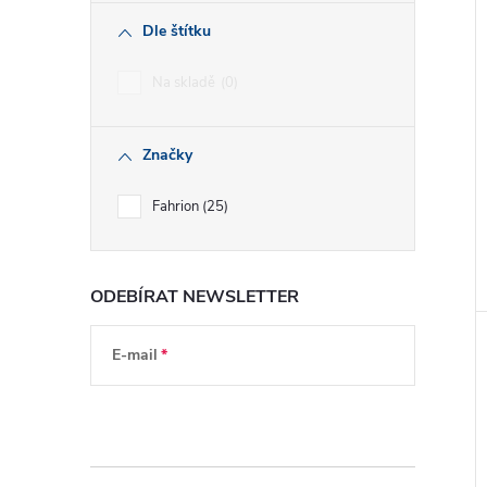
Dle štítku
Na skladě
0
Značky
Fahrion
25
ODEBÍRAT NEWSLETTER
E-mail
Vložením e-mailu souhlasíte s
podmínkami
ochrany osobních údajů