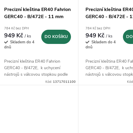
Precizní kleština ER40 Fahrion
Precizní kleština ER4
GERC40 - B/472E - 11 mm
GERC40 - B/472E - 
(13717011100)
(13717011200)
784 Kč bez DPH
784 Kč bez DPH
949 Kč
949 Kč
/ ks
/ ks
DO KOŠÍKU
DO
Skladem do 4
Skladem do 4
dnů
dnů
Precizní kleština ER40 Fahrion
Precizní kleština ER40 Fa
GERC40 - B/472E, k uchycení
GERC40 - B/472E, k uch
nástrojů s válcovou stopkou podle
nástrojů s válcovou stop
DIN 1835 B, 1835 E, 6535 B a 6535
DIN 1835 B, 1835 E, 653
Kód:
13717011100
Kód
E.
E.