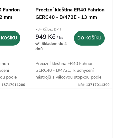
0 Fahrion
Precizní kleština ER40 Fahrion
12 mm
GERC40 - B/472E - 13 mm
(13717011300)
784 Kč bez DPH
949 Kč
/ ks
 KOŠÍKU
DO KOŠÍKU
Skladem do 4
dnů
hrion
Precizní kleština ER40 Fahrion
ycení
GERC40 - B/472E, k uchycení
kou podle
nástrojů s válcovou stopkou podle
5 B a 6535
DIN 1835 B, 1835 E, 6535 B a 6535
:
13717011200
Kód:
13717011300
E.