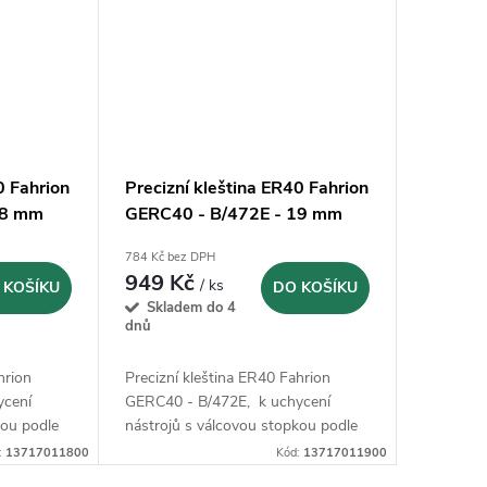
0 Fahrion
Precizní kleština ER40 Fahrion
18 mm
GERC40 - B/472E - 19 mm
(13717011900)
784 Kč bez DPH
949 Kč
/ ks
 KOŠÍKU
DO KOŠÍKU
Skladem do 4
dnů
hrion
Precizní kleština ER40 Fahrion
ycení
GERC40 - B/472E, k uchycení
kou podle
nástrojů s válcovou stopkou podle
5 B a 6535
DIN 1835 B, 1835 E, 6535 B a 6535
:
13717011800
Kód:
13717011900
E.