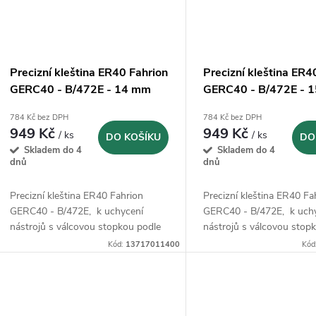
Precizní kleština ER40 Fahrion
Precizní kleština ER4
GERC40 - B/472E - 14 mm
GERC40 - B/472E - 
(13717011400)
(13717011500)
784 Kč bez DPH
784 Kč bez DPH
949 Kč
949 Kč
/ ks
/ ks
DO KOŠÍKU
DO
Skladem do 4
Skladem do 4
dnů
dnů
Precizní kleština ER40 Fahrion
Precizní kleština ER40 Fa
GERC40 - B/472E, k uchycení
GERC40 - B/472E, k uch
nástrojů s válcovou stopkou podle
nástrojů s válcovou stop
DIN 1835 B, 1835 E, 6535 B a 6535
DIN 1835 B, 1835 E, 653
Kód:
13717011400
Kód
E.
E.