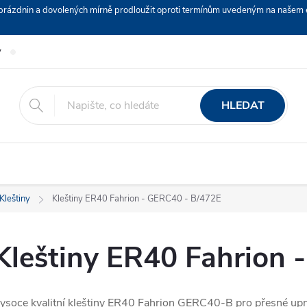
ch prázdnin a dovolených mírně prodloužit oproti termínům uvedeným na naš
y
Podmínky ochrany osobních údajů
Nákup na splátky ESSOX
HLEDAT
Kleštiny
Kleštiny ER40 Fahrion - GERC40 - B/472E
Kleštiny ER40 Fahrion 
ysoce kvalitní kleštiny ER40 Fahrion GERC40-B pro přesné upnu