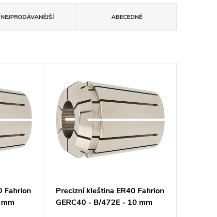
NEJPRODÁVANĚJŠÍ
ABECEDNĚ
0 Fahrion
Precizní kleština ER40 Fahrion
3 mm
GERC40 - B/472E - 10 mm
(13717011000)