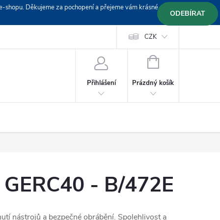
em e-shopu. Děkujeme za pochopení a přejeme vám krásné
ODEBÍRAT
Doprava
Platební podmínky
Platba GoPay
CZK
+420 603 319382
NÁKUPNÍ
KOŠÍK
Prázdný košík
Přihlášení
- GERC40 - B/472E
tí nástrojů a bezpečné obrábění. Spolehlivost a