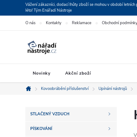
Přejít
Vážení zákazníci, dodací lhůty zboží se mohou v období letní
léto! Tým Enářadí Nástroje
na
obsah
O nás
Kontakty
Reklamace
Obchodní podmínk
Novinky
Akční zboží
Kovoobrábění příslušenství
Upínání nástrojů
Domů
P
STLAČENÝ VZDUCH
o
PÍSKOVÁNÍ
V