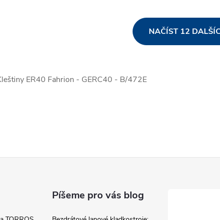
O
NAČÍST 12 DALŠÍ
v
leštiny ER40 Fahrion - GERC40 - B/472E
á
d
a
c
p
Píšeme pro vás blog
 a TORROS
Bezdrátové lanové kladkostroje: