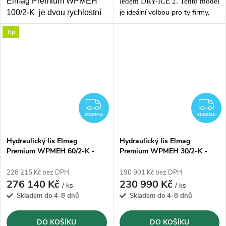
Elmag Premium WPMEH
ledem DRY-ICE 2. Tento model
je ideální volbou pro ty firmy,
100/2-K je dvou rychlostní
které chtějí mít možnost čistit
lis s lisovacím tlakem 100t.
Tip
malé díly a povrchy, aniž by
Vyroben v
Evropě
.
musely mít obvyklé omezení
pro kompresor s velkým
průtokem vzduchu.
ZDARMA
Z
ZDARMA
ZDARMA
Hydraulický lis Elmag
Hydraulický lis Elmag
Premium WPMEH 60/2-K -
Premium WPMEH 30/2-K -
60t
30t
228 215 Kč bez DPH
190 901 Kč bez DPH
276 140 Kč
230 990 Kč
/ ks
/ ks
Skladem do 4-8 dnů
Skladem do 4-8 dnů
DO KOŠÍKU
DO KOŠÍKU