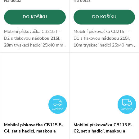
Na dotaz
Na dotaz
DO KOŠÍKU
DO KOŠÍKU
Mobilní pískovačka CB215 F-
Mobilní pískovačka CB215 F-
D2 s tlakovou
nádobou 215l,
D1 s tlakovou
nádobou 215l,
20m
tryskací hadicí 25x40 mm ,
10m
tryskací hadicí 25x40 mm ,
regulátorem tlaku,
ochrannou
regulátorem tlaku,
ochrannou
maskou M06 s dýchací hadicí
maskou M06 s dýchací hadicí
a dálkovým ovládáním
a dálkovým ovládáním
Start/Stop
Start/Stop
ZDARMA
Z
ZDARMA
ZDARMA
Mobilní pískovačka CB115 F-
Mobilní pískovačka CB115 F-
C4, set s hadicí, maskou a
C2, set s hadicí, maskou a
dálkovým ovládáním
dálkovým ovládáním