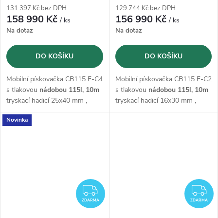
131 397 Kč bez DPH
129 744 Kč bez DPH
158 990 Kč
156 990 Kč
/ ks
/ ks
Na dotaz
Na dotaz
DO KOŠÍKU
DO KOŠÍKU
Mobilní pískovačka CB115 F-C4
Mobilní pískovačka CB115 F-C2
s tlakovou
nádobou 115l,
10m
s tlakovou
nádobou 115l,
10m
tryskací hadicí 25x40 mm ,
tryskací hadicí 16x30 mm ,
regulátorem tlaku,
ochrannou
regulátorem tlaku,
ochrannou
Novinka
maskou M06 s dýchací hadicí
maskou M06 s dýchací hadicí
a dálkovým ovládáním
a dálkovým ovládáním
Start/Stop
Start/Stop
ZDARMA
Z
ZDARMA
ZDARMA