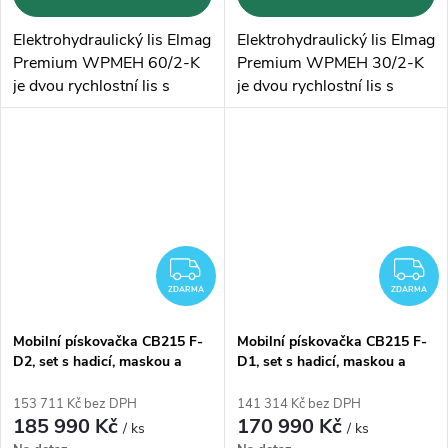
Elektrohydraulický lis Elmag
Elektrohydraulický lis Elmag
Premium WPMEH 60/2-K
Premium WPMEH 30/2-K
je dvou rychlostní lis s
je dvou rychlostní lis s
lisovacím tlakem
60t
.
lisovacím tlakem
30t
.
Vyroben v
Evropě
.
Vyroben v
Evropě
.
ZDARMA
Z
ZDARMA
ZDARMA
Mobilní pískovačka CB215 F-
Mobilní pískovačka CB215 F-
D2, set s hadicí, maskou a
D1, set s hadicí, maskou a
dálkovým ovládáním
dálkovým ovládáním
153 711 Kč bez DPH
141 314 Kč bez DPH
185 990 Kč
170 990 Kč
/ ks
/ ks