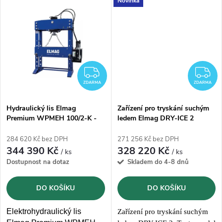
Novinka
t
profesionální čištění
Vyroben v
Evropě
.
t
suchým ledem, které
kombinuje kompaktní
ů
velikost, robustnost a
ů
efektivitu pro maximální
výkon v náročných
ZDARMA
Z
podmínkách.
ZDARMA
ZDARMA
Hydraulický lis Elmag
Zařízení pro tryskání suchým
Premium WPMEH 100/2-K -
ledem Elmag DRY-ICE 2
100t
284 620 Kč bez DPH
271 256 Kč bez DPH
344 390 Kč
328 220 Kč
/ ks
/ ks
Dostupnost na dotaz
Skladem do 4-8 dnů
DO KOŠÍKU
DO KOŠÍKU
Elektrohydraulický lis
Zařízení pro tryskání suchým