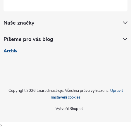
ý
p
Naše značky
i
s
Píšeme pro vás blog
u
Archiv
Copyright 2026
Enaradinastroje
. Všechna práva vyhrazena.
Upravit
nastavení cookies
Vytvořil Shoptet
×