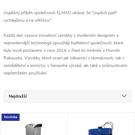
Úspěšný příběh společnosti ELMAG ukázal, že "úspěch patří
rychlejšímu a ne většímu".
Každý den vysoce inovativní výrobky s moderním designem a
nejmodernější technologií opouštějí ředitelství společnosti, které
bylo nově postaveno v roce 2014, v Ried im Innkreis v Horním
Rakousku.
Výrobky, které ocení jak zákazníci v domácnosti, tak v
zemědělství a lesnictví, v řemeslné výrobě, ale také v průmyslovém
nepřetržitém používání.
Ř
Nejdražší
a
Nejlevnější
V
Novinka
Nejprodávanější
z
ý
Abecedně