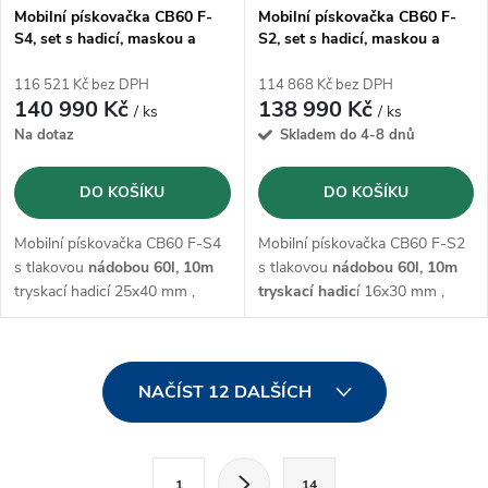
Mobilní pískovačka CB60 F-
Mobilní pískovačka CB60 F-
S4, set s hadicí, maskou a
S2, set s hadicí, maskou a
dálkovým ovládáním
dálkovým ovládáním
116 521 Kč bez DPH
114 868 Kč bez DPH
140 990 Kč
138 990 Kč
/ ks
/ ks
Na dotaz
Skladem do 4-8 dnů
DO KOŠÍKU
DO KOŠÍKU
Mobilní pískovačka CB60 F-S4
Mobilní pískovačka CB60 F-S2
s tlakovou
nádobou 60l,
10m
s tlakovou
nádobou 60l,
10m
tryskací hadicí 25x40 mm ,
tryskací hadic
í 16x30 mm ,
regulátorem tlaku,
ochrannou
regulátorem tlaku,
ochrannou
maskou M06 s dýchací hadicí
maskou M06 s dýchací hadicí
a dálkovým ovládáním
a dálkovým ovládáním
O
Start/Stop
Start/Stop
NAČÍST 12 DALŠÍCH
v
l
S
1
14