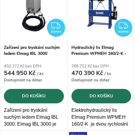
e
p
n
i
ZDARMA
Z
í
ZDARMA
ZDARMA
s
p
Zařízení pro tryskání suchým
Hydraulický lis Elmag
ledem Elmag IBL 3000
Premium WPMEH 160/2-K -
p
160t
r
450 372 Kč bez DPH
388 752 Kč bez DPH
r
544 950 Kč
470 390 Kč
/ ks
/ ks
o
Dostupnost na dotaz
Dostupnost na dotaz
o
d
DO KOŠÍKU
DO KOŠÍKU
d
u
Zařízení pro tryskání
Elektrohydraulický lis
u
suchým ledem Elmag IBL
Elmag Premium WPMEH
k
3000. Elmag IBL 3000 je
160/2-K je dvou rychlostní
k
ideální volbou pro
lis s lisovacím tlakem 160t.