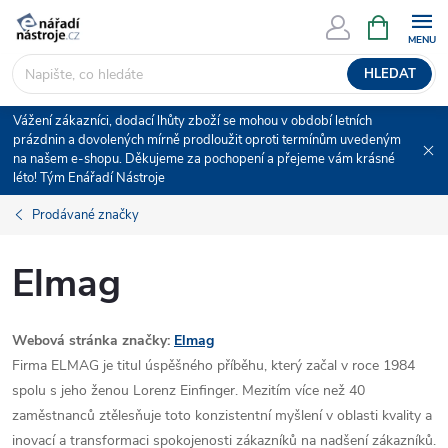
Přejít
NÁKUPNÍ
KOŠÍK
na
obsah
HLEDAT
Vážení zákazníci, dodací lhůty zboží se mohou v období letních
prázdnin a dovolených mírně prodloužit oproti termínům uvedeným
na našem e-shopu. Děkujeme za pochopení a přejeme vám krásné
léto! Tým Enářadí Nástroje
Prodávané značky
Elmag
Webová stránka značky:
Elmag
Firma ELMAG je titul úspěšného příběhu, který začal v roce 1984
spolu s jeho ženou Lorenz Einfinger.
Mezitím více než 40
zaměstnanců ztělesňuje toto konzistentní myšlení v oblasti kvality a
inovací a transformaci spokojenosti zákazníků na nadšení zákazníků.