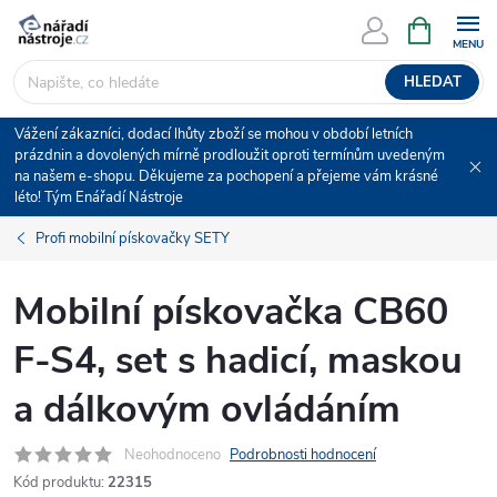
Přejít
NÁKUPNÍ
KOŠÍK
na
obsah
HLEDAT
Vážení zákazníci, dodací lhůty zboží se mohou v období letních
prázdnin a dovolených mírně prodloužit oproti termínům uvedeným
na našem e-shopu. Děkujeme za pochopení a přejeme vám krásné
léto! Tým Enářadí Nástroje
Profi mobilní pískovačky SETY
Mobilní pískovačka CB60
F-S4, set s hadicí, maskou
a dálkovým ovládáním
Neohodnoceno
Podrobnosti hodnocení
Kód produktu:
22315