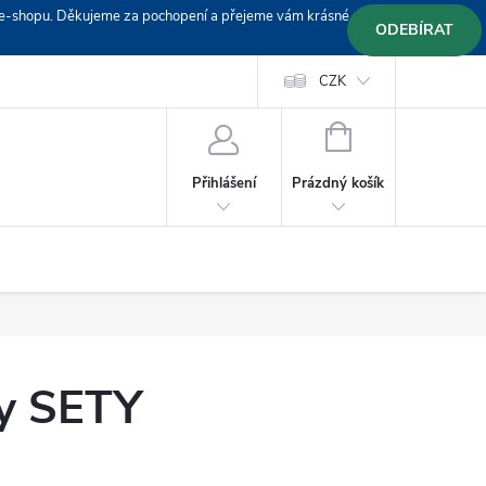
em e-shopu. Děkujeme za pochopení a přejeme vám krásné
ODEBÍRAT
Doprava
Platební podmínky
Platba GoPay
CZK
+420 603 319382
NÁKUPNÍ
KOŠÍK
Prázdný košík
Přihlášení
ky SETY