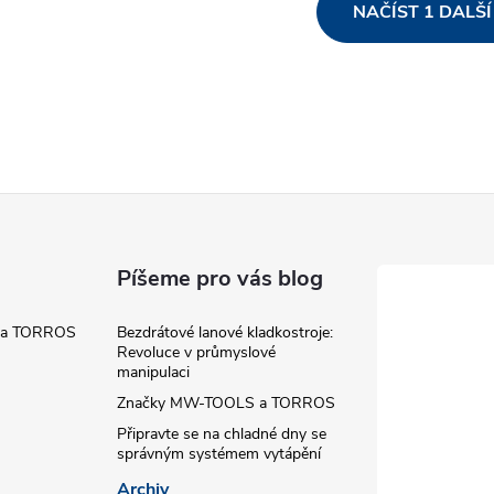
O
NAČÍST 1 DALŠ
v
á
d
a
c
Píšeme pro vás blog
 a TORROS
Bezdrátové lanové kladkostroje:
p
Revoluce v průmyslové
manipulaci
Značky MW-TOOLS a TORROS
v
Připravte se na chladné dny se
správným systémem vytápění
k
Archiv