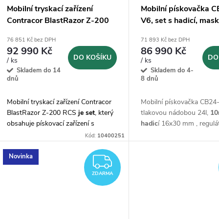
Mobilní tryskací zařízení
Mobilní pískovačka C
Contracor BlastRazor Z-200
V6, set s hadicí, mas
RCS SET
dálkovým ovládáním
76 851 Kč bez DPH
71 893 Kč bez DPH
92 990 Kč
86 990 Kč
DO KOŠÍKU
DO
/ ks
/ ks
Skladem do 14
Skladem do 4-
dnů
8 dnů
Mobilní tryskací zařízení Contracor
Mobilní pískovačka CB24
BlastRazor Z-200 RCS
je set
, který
tlakovou nádobou 24l,
10
obsahuje pískovací zařízení s
hadic
í 16x30 mm , regul
nádobou 200 l, 20 m dvojitou hadici
tlaku,
ochrannou maskou
Kód:
10400251
TWINLINE s dálkovým ovládáním,
dýchací hadicí a dálkov
20 m pískovací hadicí a dalším
ovládáním
Start/Stop
Novinka
ZDARMA
příslušenstvím.
ZDARMA