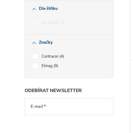
Dle štítku
Na skladě
0
Značky
Contracor
4
Elmag
9
ODEBÍRAT NEWSLETTER
E-mail
Vložením e-mailu souhlasíte s
podmínkami
ochrany osobních údajů