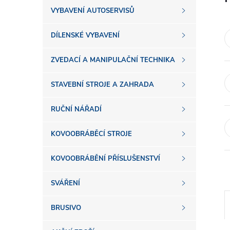
s
VYBAVENÍ AUTOSERVISŮ
t
DÍLENSKÉ VYBAVENÍ
r
ZVEDACÍ A MANIPULAČNÍ TECHNIKA
a
STAVEBNÍ STROJE A ZAHRADA
n
RUČNÍ NÁŘADÍ
n
KOVOOBRÁBĚCÍ STROJE
í
KOVOOBRÁBĚNÍ PŘÍSLUŠENSTVÍ
SVÁŘENÍ
p
BRUSIVO
a