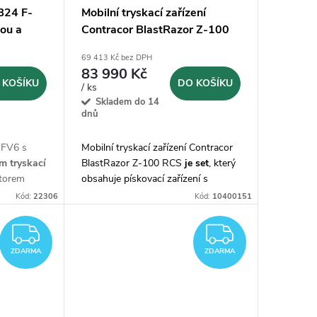
B24 F-
Mobilní tryskací zařízení
kou a
Contracor BlastRazor Z-100
RCS SET
69 413 Kč bez DPH
83 990 Kč
 KOŠÍKU
DO KOŠÍKU
/ ks
Skladem do 14
dnů
-FV6 s
Mobilní tryskací zařízení Contracor
m tryskací
BlastRazor Z-100 RCS
je set
, který
átorem
obsahuje pískovací zařízení s
 M06 s
nádobou 100 l, 20 m dvojitou hadici
Kód:
22306
Kód:
10400151
ým
TWINLINE s dálkovým ovládáním,
20 m pískovací hadicí a dalším
ZDARMA
ZDARM
příslušenstvím.
ZDARMA
ZDARMA