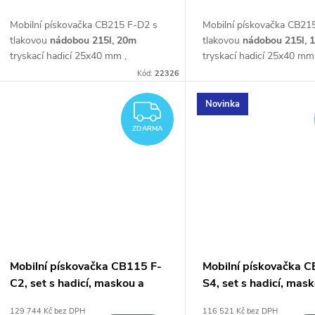
d
k
Mobilní pískovačka CB215 F-D2 s
Mobilní pískovačka CB21
u
tlakovou
nádobou 215l,
20m
tlakovou
nádobou 215l,
tryskací hadicí 25x40 mm ,
tryskací hadicí 25x40 mm 
t
regulátorem tlaku,
ochrannou
regulátorem tlaku,
ochra
k
Kód:
22326
maskou M06 s dýchací hadicí a
maskou M06 s dýchací h
ů
dálkovým ovládáním
Start/Stop
dálkovým ovládáním
Sta
Novinka
ZDARMA
t
ZDARMA
ů
Mobilní pískovačka CB115 F-
Mobilní pískovačka C
C2, set s hadicí, maskou a
S4, set s hadicí, mas
dálkovým ovládáním
dálkovým ovládáním
129 744 Kč bez DPH
116 521 Kč bez DPH