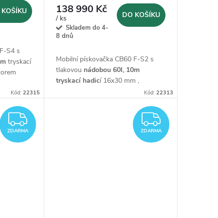
138 990 Kč
 KOŠÍKU
DO KOŠÍKU
/ ks
Skladem do 4-
8 dnů
 F-S4 s
Mobilní pískovačka CB60 F-S2 s
0m
tryskací
tlakovou
nádobou 60l,
10m
átorem
tryskací hadic
í 16x30 mm ,
 M06 s
regulátorem tlaku,
ochrannou
ým
Kód:
22315
Kód:
22313
maskou M06 s dýchací hadicí a
dálkovým ovládáním
Start/Stop
ZDARMA
ZDARM
ZDARMA
ZDARMA