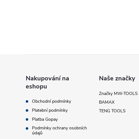
l
Z
á
Nakupování na
Naše značky
í
eshopu
p
Značky MW-TOOLS
Obchodní podmínky
BAMAX
a
r
Platební podmínky
TENG TOOLS
t
Platba Gopay
Podmínky ochrany osobních
údajů