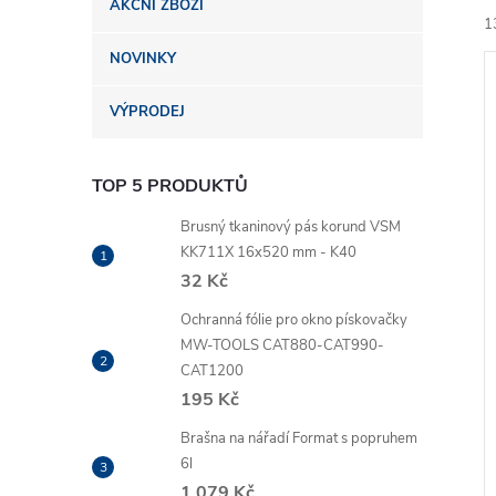
AKČNÍ ZBOŽÍ
n
1
NOVINKY
e
VÝPRODEJ
l
TOP 5 PRODUKTŮ
í
i
Brusný tkaninový pás korund VSM
KK711X 16x520 mm - K40
32 Kč
Ochranná fólie pro okno pískovačky
MW-TOOLS CAT880-CAT990-
CAT1200
195 Kč
Brašna na nářadí Format s popruhem
6l
1 079 Kč