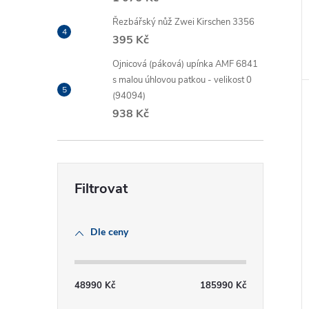
Řezbářský nůž Zwei Kirschen 3356
395 Kč
Ojnicová (páková) upínka AMF 6841
s malou úhlovou patkou - velikost 0
(94094)
938 Kč
Dle ceny
48990
Kč
185990
Kč