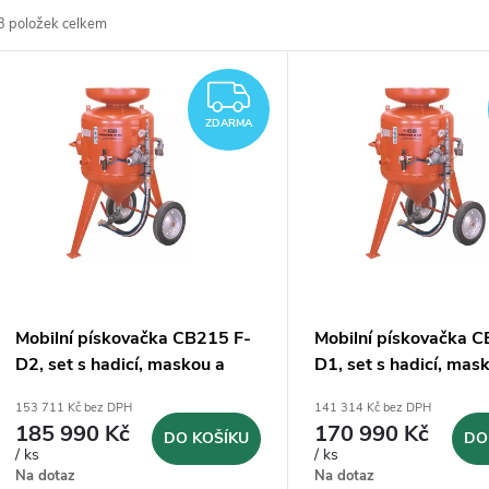
3
položek celkem
z
V
e
ZDARMA
ý
ZDARMA
n
p
p
s
r
p
Mobilní pískovačka CB215 F-
Mobilní pískovačka 
o
D2, set s hadicí, maskou a
D1, set s hadicí, mas
r
dálkovým ovládáním
dálkovým ovládáním
153 711 Kč bez DPH
141 314 Kč bez DPH
d
185 990 Kč
170 990 Kč
DO KOŠÍKU
DO
o
/ ks
/ ks
u
Na dotaz
Na dotaz