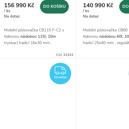
156 990 Kč
140 990 Kč
DO KOŠÍKU
DO
/ ks
/ ks
Na dotaz
Na dotaz
Mobilní pískovačka CB115 F-C2 s
Mobilní pískovačka CB60
tlakovou
nádobou 115l,
10m
tlakovou
nádobou 60l,
1
tryskací hadicí 16x30 mm ,
hadicí 25x40 mm , regul
regulátorem tlaku,
ochrannou
tlaku,
ochrannou maskou
maskou M06 s dýchací hadicí a
Kód:
22322
dýchací hadicí a dálkov
dálkovým ovládáním
Start/Stop
ovládáním
Start/Stop
ZDARMA
ZDARMA