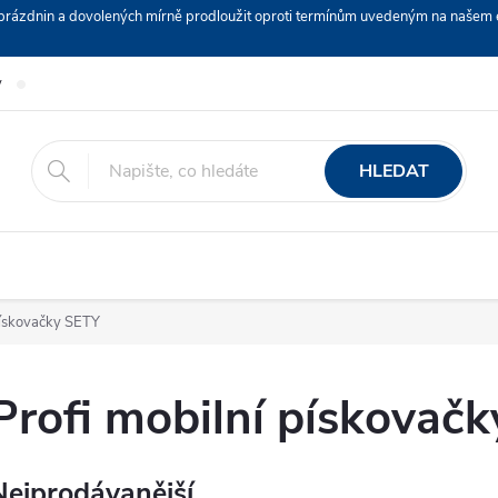
ch prázdnin a dovolených mírně prodloužit oproti termínům uvedeným na naš
y
Podmínky ochrany osobních údajů
Nákup na splátky ESSOX
HLEDAT
pískovačky SETY
Profi mobilní pískovač
Nejprodávanější