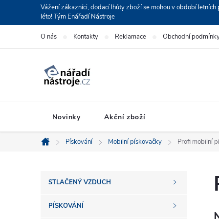
Přejít
Vážení zákazníci, dodací lhůty zboží se mohou v období letní
léto! Tým Enářadí Nástroje
na
obsah
O nás
Kontakty
Reklamace
Obchodní podmínk
Novinky
Akční zboží
Pískování
Mobilní pískovačky
Profi mobilní 
Domů
P
STLAČENÝ VZDUCH
o
PÍSKOVÁNÍ