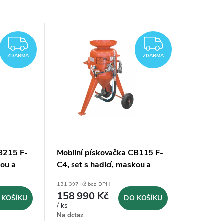
ZDARMA
ZDARM
ZDARMA
ZDARMA
CB215 F-
Mobilní pískovačka CB115 F-
kou a
C4, set s hadicí, maskou a
dálkovým ovládáním
131 397 Kč bez DPH
158 990 Kč
 KOŠÍKU
DO KOŠÍKU
/ ks
Na dotaz