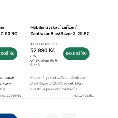
ení
Mobilní tryskací zařízení
r Z-50 RC
Contracor BlastRazor Z-25 RC
SET
43 711 Kč bez DPH
52 890 Kč
 KOŠÍKU
DO KOŠÍKU
/ ks
Skladem do 6-
8 dnù
Contracor
Mobilní tryskací zařízení Contracor
t
, který
BlastRazor Z-25 RC
je set
, který
ní s
obsahuje pískovací zařízení s
u hadici
nádobou 25 l, 5 m dvojitou hadici
Kód:
10400451
Kód:
10400351
ádáním a
TWINLINE s dálkovým ovládáním, 5
m tryskací hadici a další
příslušenství.
S