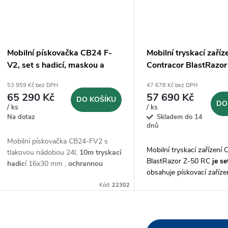
Mobilní pískovačka CB24 F-
Mobilní tryskací zaříz
V2, set s hadicí, maskou a
Contracor BlastRazo
dálkovým ovládáním
SET
53 959 Kč bez DPH
47 678 Kč bez DPH
65 290 Kč
57 690 Kč
DO KOŠÍKU
DO
/ ks
/ ks
Na dotaz
Skladem do 14
dnů
Mobilní pískovačka CB24-FV2 s
Mobilní tryskací zařízení 
tlakovou nádobou 24l,
10m tryskací
BlastRazor Z-50 RC
je se
hadic
í 16x30 mm ,
ochrannou
obsahuje pískovací zaříze
maskou RC4 a dálkovým
nádobou 50 l, 5 m dvojito
ovládáním
Start/Stop
Kód:
22302
TWINLINE, dálkovým ovl
dalším příslušenstvím.