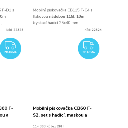
5 F-D1 s
Mobilní pískovačka CB115 F-C4 s
10m
tlakovou
nádobou 115l,
10m
,
tryskací hadicí 25x40 mm ,
nnou
regulátorem tlaku,
ochrannou
Kód:
22325
Kód:
22324
adicí a
maskou M06 s dýchací hadicí a
rt/Stop
dálkovým ovládáním
Start/Stop
ZDARMA
ZDARM
ZDARMA
ZDARMA
B60 F-
Mobilní pískovačka CB60 F-
kou a
S2, set s hadicí, maskou a
dálkovým ovládáním
114 868 Kč bez DPH