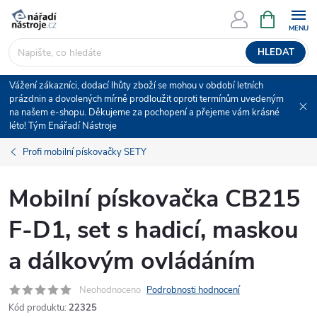
Přejít
NÁKUPNÍ
KOŠÍK
na
obsah
HLEDAT
Vážení zákazníci, dodací lhůty zboží se mohou v období letních
prázdnin a dovolených mírně prodloužit oproti termínům uvedeným
na našem e-shopu. Děkujeme za pochopení a přejeme vám krásné
léto! Tým Enářadí Nástroje
Profi mobilní pískovačky SETY
Mobilní pískovačka CB215
F-D1, set s hadicí, maskou
a dálkovým ovládáním
Neohodnoceno
Podrobnosti hodnocení
Kód produktu:
22325