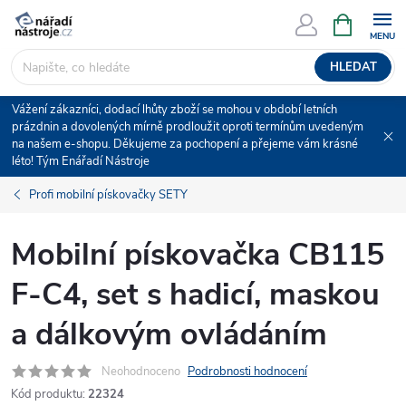
Přejít
NÁKUPNÍ
KOŠÍK
na
obsah
HLEDAT
Vážení zákazníci, dodací lhůty zboží se mohou v období letních
prázdnin a dovolených mírně prodloužit oproti termínům uvedeným
na našem e-shopu. Děkujeme za pochopení a přejeme vám krásné
léto! Tým Enářadí Nástroje
Profi mobilní pískovačky SETY
Mobilní pískovačka CB115
F-C4, set s hadicí, maskou
a dálkovým ovládáním
Neohodnoceno
Podrobnosti hodnocení
Kód produktu:
22324