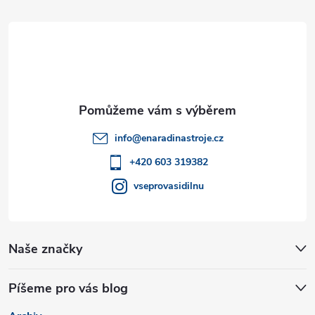
á
p
a
t
info
@
enaradinastroje.cz
í
+420 603 319382
vseprovasidilnu
Naše značky
Píšeme pro vás blog