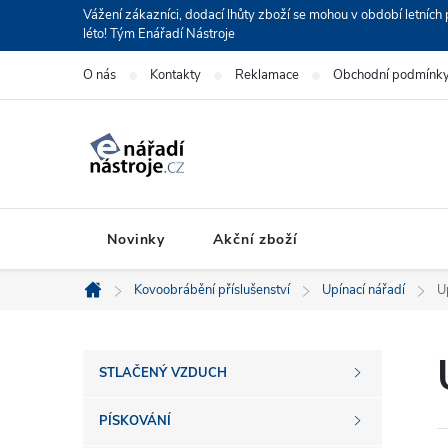
Přejít
Vážení zákazníci, dodací lhůty zboží se mohou v období letní
léto! Tým Enářadí Nástroje
na
obsah
O nás
Kontakty
Reklamace
Obchodní podmínk
Novinky
Akční zboží
Kovoobrábění příslušenství
Upínací nářadí
U
Domů
P
STLAČENÝ VZDUCH
o
PÍSKOVÁNÍ