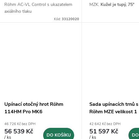
u
Röhm AC-VL Control s ukazatelem
MZK.
Kužel je tupý, 75°
t
axiálního tlaku
k
Kód:
33120020
ů
t
ů
Upínací otočný hrot Röhm
Sada upínacích trnů 
114HM Pro MK6
Röhm MZE velikost 1
(315093)
46 726 Kč bez DPH
42 642 Kč bez DPH
56 539 Kč
51 597 Kč
DO KOŠÍKU
DO
/ ks
/ ks