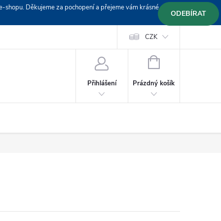
em e-shopu. Děkujeme za pochopení a přejeme vám krásné
ODEBÍRAT
Doprava
Platební podmínky
Platba GoPay
CZK
+420 603 319382
NÁKUPNÍ
KOŠÍK
Prázdný košík
Přihlášení