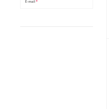
E-mail
Vložením e-mailu souhlasíte s
podmínkami
ochrany osobních údajů