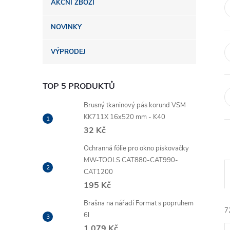
AKČNÍ ZBOŽÍ
n
NOVINKY
e
VÝPRODEJ
l
TOP 5 PRODUKTŮ
Brusný tkaninový pás korund VSM
KK711X 16x520 mm - K40
32 Kč
Ochranná fólie pro okno pískovačky
MW-TOOLS CAT880-CAT990-
CAT1200
195 Kč
Brašna na nářadí Format s popruhem
7
6l
1 079 Kč