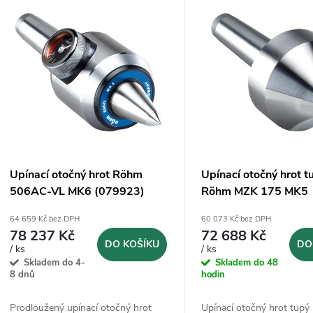
V
e
ý
n
p
p
s
r
p
Upínací otočný hrot Röhm
Upínací otočný hrot t
o
506AC-VL MK6 (079923)
Röhm MZK 175 MK5
r
(063662)
64 659 Kč bez DPH
60 073 Kč bez DPH
d
78 237 Kč
72 688 Kč
o
DO KOŠÍKU
DO
/ ks
/ ks
u
Skladem do 4-
Skladem do 48
d
8 dnů
hodin
k
Prodloužený upínací otočný hrot
Upínací otočný hrot tup