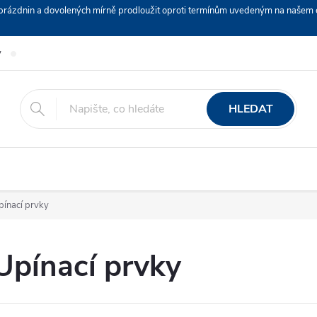
ch prázdnin a dovolených mírně prodloužit oproti termínům uvedeným na naš
y
Podmínky ochrany osobních údajů
Nákup na splátky ESSOX
HLEDAT
pínací prvky
Upínací prvky