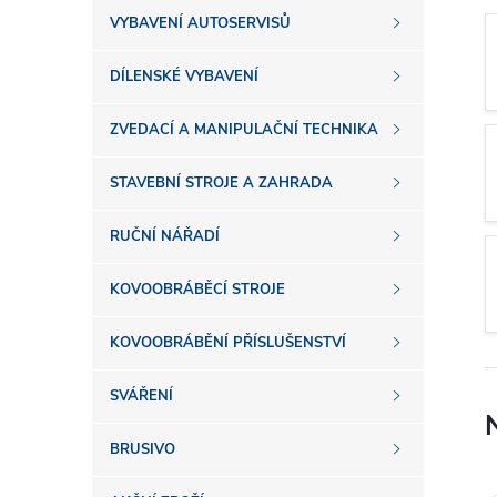
s
VYBAVENÍ AUTOSERVISŮ
t
DÍLENSKÉ VYBAVENÍ
r
ZVEDACÍ A MANIPULAČNÍ TECHNIKA
a
STAVEBNÍ STROJE A ZAHRADA
n
RUČNÍ NÁŘADÍ
n
KOVOOBRÁBĚCÍ STROJE
í
KOVOOBRÁBĚNÍ PŘÍSLUŠENSTVÍ
SVÁŘENÍ
p
BRUSIVO
a