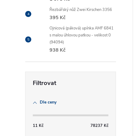
Řezbářský nůž Zwei Kirschen 3356
395 Kč
Ojnicová (páková) upínka AMF 6841
s malou úhlovou patkou - velikost 0
í
(94094)
i
938 Kč
Dle ceny
11
Kč
78237
Kč