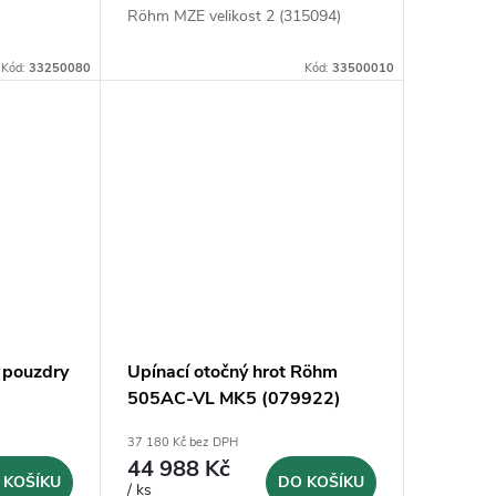
Röhm MZE velikost 2 (315094)
Kód:
33250080
Kód:
33500010
s pouzdry
Upínací otočný hrot Röhm
505AC-VL MK5 (079922)
37 180 Kč bez DPH
44 988 Kč
 KOŠÍKU
DO KOŠÍKU
/ ks