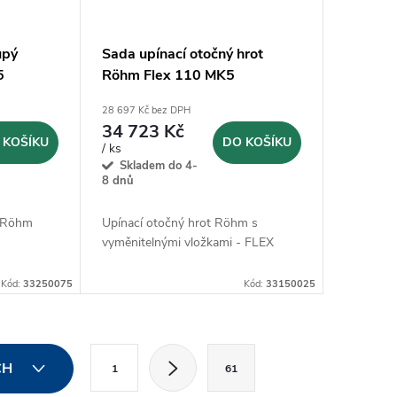
upý
Sada upínací otočný hrot
5
Röhm Flex 110 MK5
(061706)
28 697 Kč bez DPH
34 723 Kč
 KOŠÍKU
DO KOŠÍKU
/ ks
Skladem do 4-
8 dnů
ý Röhm
Upínací otočný hrot Röhm s
vyměnitelnými vložkami - FLEX
Kód:
33250075
Kód:
33150025
S
CH
1
61
t