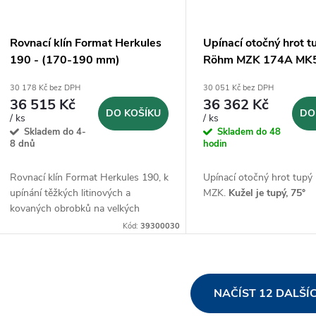
Rovnací klín Format Herkules
Upínací otočný hrot t
190 - (170-190 mm)
Röhm MZK 174A MK
(063614)
30 178 Kč bez DPH
30 051 Kč bez DPH
36 515 Kč
36 362 Kč
DO KOŠÍKU
DO
/ ks
/ ks
Skladem do 4-
Skladem do 48
8 dnů
hodin
Rovnací klín Format Herkules 190, k
Upínací otočný hrot tup
upínání těžkých litinových a
MZK.
Kužel je tupý, 75°
kovaných obrobků na velkých
nástrojových zařízeních
Kód:
39300030
O
NAČÍST 12 DALŠÍ
v