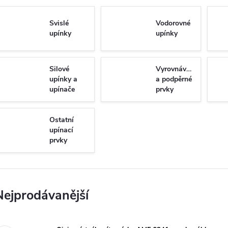
Svislé
Vodorovné
upínky
upínky
Silové
Vyrovnávací
upínky a
a podpěrné
upínače
prvky
Ostatní
upínací
prvky
Nejprodávanější