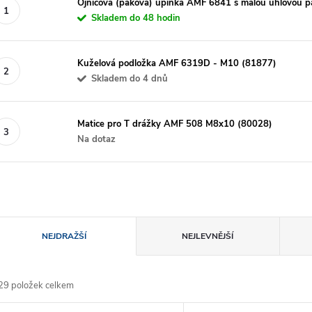
Ojnicová (páková) upínka AMF 6841 s malou úhlovou pa
Skladem do 48 hodin
Kuželová podložka AMF 6319D - M10 (81877)
Skladem do 4 dnů
Matice pro T drážky AMF 508 M8x10 (80028)
Na dotaz
Ř
NEJDRAŽŠÍ
NEJLEVNĚJŠÍ
a
29
položek celkem
z