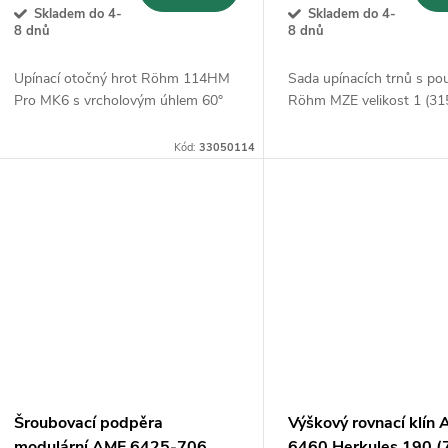
Skladem do 4-
Skladem do 4-
8 dnů
8 dnů
Upínací otočný hrot Röhm 114HM
Sada upínacích trnů s po
Pro MK6 s vrcholovým úhlem 60°
Röhm MZE velikost 1 (31
Kód:
33050114
Šroubovací podpěra
Výškový rovnací klín
modulární AMF 6425-706
6460 Herkules 190 (