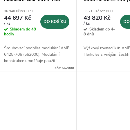
(562000)
36 940 Kč bez DPH
36 215 Kč bez DPH
44 697 Kč
43 820 Kč
DO KOŠÍKU
DO
/ ks
/ ks
Skladem do 48
Skladem do 4-
hodin
8 dnů
Šroubovací podpěra modulární AMF
Výškový rovnací klín AM
6425-706 (562000). Modulární
Herkules s vnějším šesti
konstrukce umožňuje použití
různých prvků hlavy a mezikusů.
Kód:
562000