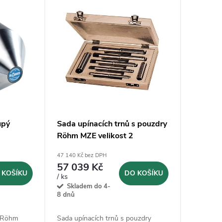
upý
Sada upínacích trnů s pouzdry
Röhm MZE velikost 2
(315094)
47 140 Kč bez DPH
57 039 Kč
 KOŠÍKU
DO KOŠÍKU
/ ks
Skladem do 4-
8 dnů
ý Röhm
Sada upínacích trnů s pouzdry