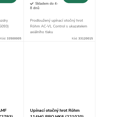
Skladem do 4-
8 dnů
uzdry
Prodloužený upínací otočný hrot
5093)
Röhm AC-VL Control s ukazatelem
axiálního tlaku
Kód:
33500005
Kód:
33120015
 AMF
Upínací otočný hrot Röhm
72793)
114HG PRO MK6 (221020)