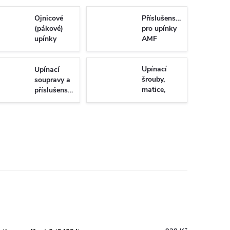
Ojnicové
Příslušenství
(pákové)
pro upínky
upínky
AMF
Upínací
Upínací
šrouby,
soupravy a
matice,
příslušenství
podložky