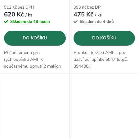
(99531)
512 Kč bez DPH
393 Kč bez DPH
620 Kč
475 Kč
/ ks
/ ks
Skladem do 48 hodin
Skladem do 4 dnů
DO KOŠÍKU
DO KOŠÍKU
Příčné rameno pro
Protikus (držák) AMF - pro
rychloupínku AMF k
uzavírací upínky 6847 (obj.č.
současnému upnutí 2 malých
394400..)
obrobků a k bezpečnému a
pevnému upnutí velkých
obrobků ve 2 bodech