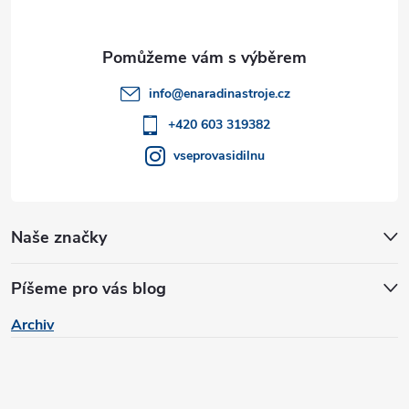
y
a
v
ý
t
info
@
enaradinastroje.cz
p
í
+420 603 319382
i
vseprovasidilnu
s
u
Naše značky
Píšeme pro vás blog
Archiv