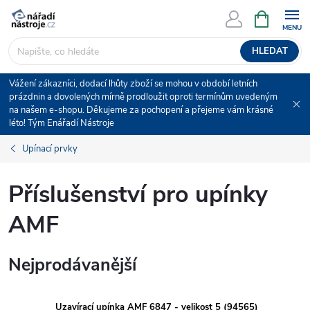
Přejít
NÁKUPNÍ
KOŠÍK
na
obsah
HLEDAT
Vážení zákazníci, dodací lhůty zboží se mohou v období letních
prázdnin a dovolených mírně prodloužit oproti termínům uvedeným
na našem e-shopu. Děkujeme za pochopení a přejeme vám krásné
léto! Tým Enářadí Nástroje
Upínací prvky
Příslušenství pro upínky
AMF
Nejprodávanější
Uzavírací upínka AMF 6847 - velikost 5 (94565)