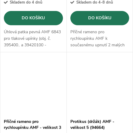
Skladem do 4 dnů
Skladem do 4-8 dnů
DO KOŠÍKU
DO KOŠÍKU
Úhlová patka pevná AMF 6843
Příčné rameno pro
pro tlakové upínky (obj. č.
rychloupínku AMF k
395400.. a 39420100 -
současnému upnutí 2 malých
39420155)
obrobků a k bezpečnému a
pevnému upnutí velkých
obrobků ve 2 bodech
Příčné rameno pro
Protikus (držák) AMF -
rychloupínku AMF - velikost 3
velikost 5 (94664)