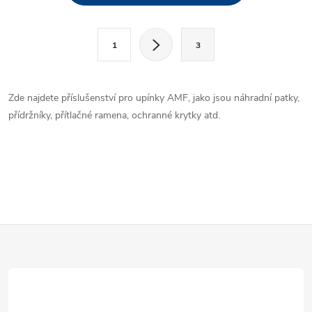
v
l
S
1
3
t
á
r
d
á
Zde najdete příslušenství pro upínky AMF, jako jsou náhradní patky,
a
n
přídržníky, přítlačné ramena, ochranné krytky atd.
k
c
o
í
v
á
p
n
r
í
Z
v
á
k
p