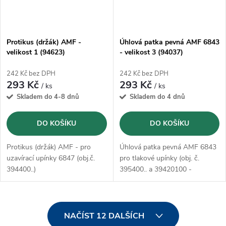
Protikus (držák) AMF -
Úhlová patka pevná AMF 6843
velikost 1 (94623)
- velikost 3 (94037)
242 Kč bez DPH
242 Kč bez DPH
293 Kč
293 Kč
/ ks
/ ks
Skladem do 4-8 dnů
Skladem do 4 dnů
DO KOŠÍKU
DO KOŠÍKU
Protikus (držák) AMF - pro
Úhlová patka pevná AMF 6843
uzavírací upínky 6847 (obj.č.
pro tlakové upínky (obj. č.
394400..)
395400.. a 39420100 -
39420155)
O
NAČÍST 12 DALŠÍCH