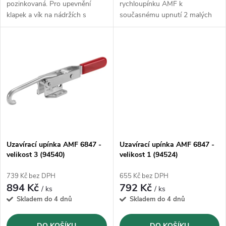
u
pozinkovaná. Pro upevnění
rychloupínku AMF k
k
klapek a vík na nádržích s
současnému upnutí 2 malých
k
přídržníkem (obj. č. 394500..).
obrobků a k bezpečnému a
pevnému upnutí velkých
t
obrobků ve 2 bodech
t
ů
ů
Uzavírací upínka AMF 6847 -
Uzavírací upínka AMF 6847 -
velikost 3 (94540)
velikost 1 (94524)
739 Kč bez DPH
655 Kč bez DPH
894 Kč
792 Kč
/ ks
/ ks
Skladem do 4 dnů
Skladem do 4 dnů
DO KOŠÍKU
DO KOŠÍKU