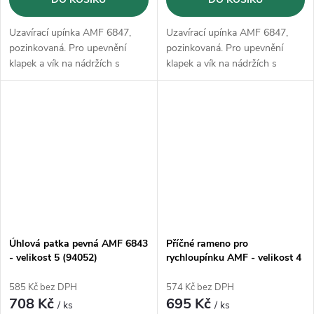
Uzavírací upínka AMF 6847,
Uzavírací upínka AMF 6847,
pozinkovaná. Pro upevnění
pozinkovaná. Pro upevnění
klapek a vík na nádržích s
klapek a vík na nádržích s
přídržníkem (obj. č. 394500..).
přídržníkem (obj. č. 394500..).
Úhlová patka pevná AMF 6843
Příčné rameno pro
- velikost 5 (94052)
rychloupínku AMF - velikost 4
(99549)
585 Kč bez DPH
574 Kč bez DPH
708 Kč
695 Kč
/ ks
/ ks