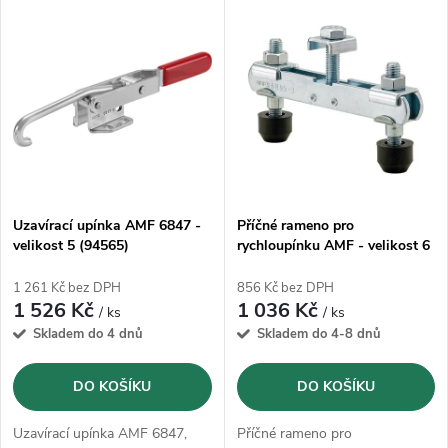
V
Nejprodávanější
z
ý
Abecedně
e
p
n
i
í
s
p
Uzavírací upínka AMF 6847 -
Příčné rameno pro
velikost 5 (94565)
rychloupínku AMF - velikost 6
p
(99564)
r
1 261 Kč bez DPH
856 Kč bez DPH
r
1 526 Kč
1 036 Kč
/ ks
/ ks
o
Skladem do 4 dnů
Skladem do 4-8 dnů
o
d
DO KOŠÍKU
DO KOŠÍKU
d
u
Uzavírací upínka AMF 6847,
Příčné rameno pro