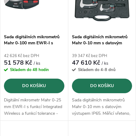
p
n
i
í
s
p
Sada digitálních mikrometrů
Sada digitálních mikrometrů
Mahr 0-100 mm EWR-I s
Mahr 0-10 mm s datovým
p
funkcí Integrated Wireless
výstupem IP65 (4157015)
r
(4157115)
42 626 Kč bez DPH
39 347 Kč bez DPH
r
51 578 Kč
47 610 Kč
/ ks
/ ks
o
Skladem do 48 hodin
Skladem do 4-8 dnů
o
d
DO KOŠÍKU
DO KOŠÍKU
d
u
Digitální mikrometr Mahr 0-25
Sada digitálních mikrometrů
u
mm EWR-I s funkcí Integrated
Mahr 0-10 mm s datovým
k
Wireless a funkcí tolerance -
výstupem IP65. Měřicí vřeteno,
k
IP65.
INOX, kompletně tvrzené a
broušené, lakovaný ocelový
t
třmen, přednastavená ráčna,