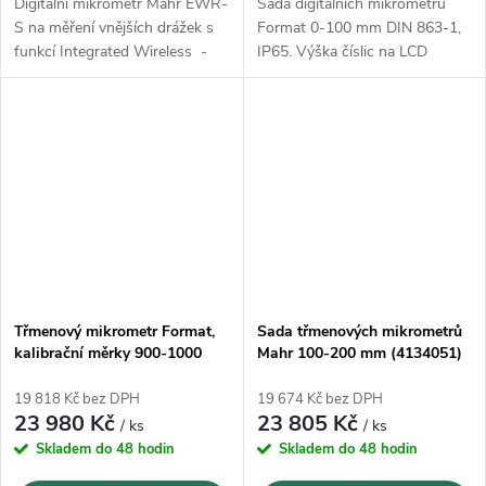
Digitální mikrometr Mahr EWR-
Sada digitálních mikrometrů
S na měření vnějších drážek s
Format 0-100 mm DIN 863-1,
funkcí Integrated Wireless -
IP65. Výška číslic na LCD
IP65.
displeji 7,5 mm, s datovým
rozhraním USB
Třmenový mikrometr Format,
Sada třmenových mikrometrů
kalibrační měrky 900-1000
Mahr 100-200 mm (4134051)
mm
19 818 Kč bez DPH
19 674 Kč bez DPH
23 980 Kč
23 805 Kč
/ ks
/ ks
Skladem do 48 hodin
Skladem do 48 hodin