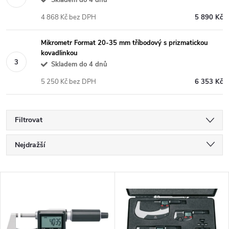
4 868 Kč bez DPH
5 890 Kč
Mikrometr Format 20-35 mm tříbodový s prizmatickou
kovadlinkou
Skladem do 4 dnů
5 250 Kč bez DPH
6 353 Kč
Filtrovat
Ř
Nejdražší
a
Nejlevnější
V
Nejprodávanější
z
ý
Abecedně
e