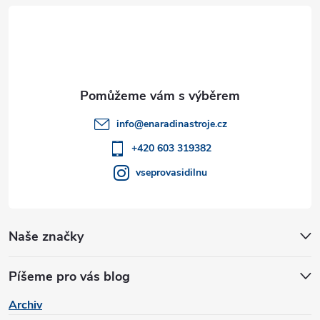
á
p
i
p
s
a
u
t
info
@
enaradinastroje.cz
í
+420 603 319382
vseprovasidilnu
Naše značky
Píšeme pro vás blog
Archiv