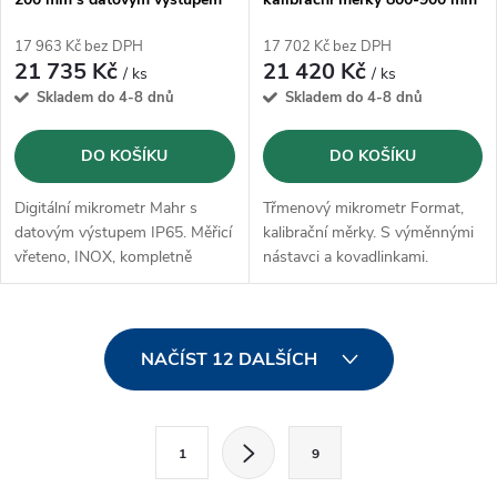
IP65 (4157007)
17 963 Kč bez DPH
17 702 Kč bez DPH
21 735 Kč
21 420 Kč
/ ks
/ ks
Skladem do 4-8 dnů
Skladem do 4-8 dnů
DO KOŠÍKU
DO KOŠÍKU
Digitální mikrometr Mahr s
Třmenový mikrometr Format,
datovým výstupem IP65. Měřicí
kalibrační měrky. S výměnnými
vřeteno, INOX, kompletně
nástavci a kovadlinkami.
tvrzené a broušené, lakovaný
ocelový třmen, přednastavená
ráčna, rychlopohon a termická
O
izolace na ruce.
NAČÍST 12 DALŠÍCH
v
l
S
1
9
t
á