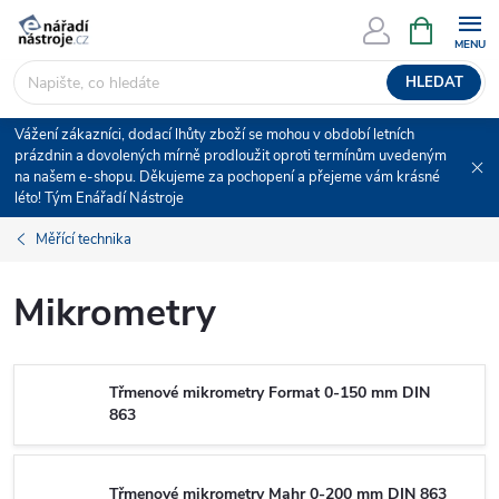
Přejít
NÁKUPNÍ
KOŠÍK
na
obsah
HLEDAT
Vážení zákazníci, dodací lhůty zboží se mohou v období letních
prázdnin a dovolených mírně prodloužit oproti termínům uvedeným
na našem e-shopu. Děkujeme za pochopení a přejeme vám krásné
léto! Tým Enářadí Nástroje
Měřící technika
Mikrometry
Třmenové mikrometry Format 0-150 mm DIN
863
Třmenové mikrometry Mahr 0-200 mm DIN 863