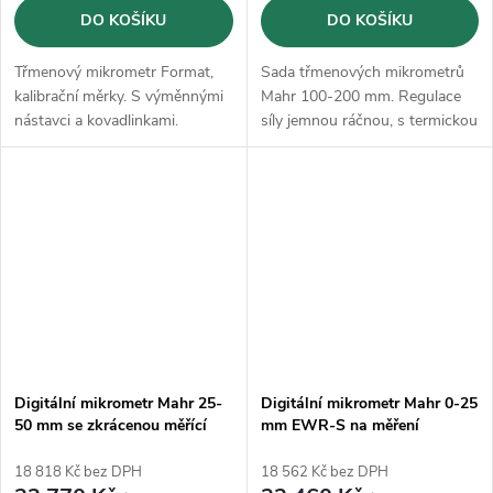
DO KOŠÍKU
DO KOŠÍKU
Třmenový mikrometr Format,
Sada třmenových mikrometrů
kalibrační měrky. S výměnnými
Mahr 100-200 mm. Regulace
nástavci a kovadlinkami.
síly jemnou ráčnou, s termickou
izolací na ruce a upínací páčkou
Digitální mikrometr Mahr 25-
Digitální mikrometr Mahr 0-25
50 mm se zkrácenou měřící
mm EWR-S na měření
plochou (4157133)
vnějších drážek (4157141)
18 818 Kč bez DPH
18 562 Kč bez DPH