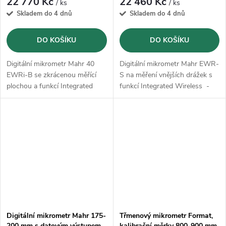
22 770 Kč
22 460 Kč
/ ks
/ ks
Skladem do 4 dnů
Skladem do 4 dnů
DO KOŠÍKU
DO KOŠÍKU
Digitální mikrometr Mahr 40
Digitální mikrometr Mahr EWR-
EWRi-B se zkrácenou měřící
S na měření vnějších drážek s
plochou a funkcí Integrated
funkcí Integrated Wireless -
Wireless
IP65.
Digitální mikrometr Mahr 175-
Třmenový mikrometr Format,
200 mm s datovým výstupem
kalibrační měrky 800-900 mm