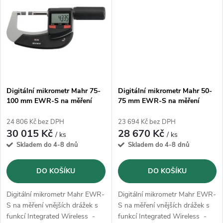
t
rychlopohon a termická izolace
ů
na ruce.
ů
Digitální mikrometr Mahr 75-
Digitální mikrometr Mahr 50-
100 mm EWR-S na měření
75 mm EWR-S na měření
vnějších drážek (4157144)
vnějších drážek (4157143)
24 806 Kč bez DPH
23 694 Kč bez DPH
30 015 Kč
28 670 Kč
/ ks
/ ks
Skladem do 4-8 dnů
Skladem do 4-8 dnů
DO KOŠÍKU
DO KOŠÍKU
Digitální mikrometr Mahr EWR-
Digitální mikrometr Mahr EWR-
S na měření vnějších drážek s
S na měření vnějších drážek s
funkcí Integrated Wireless -
funkcí Integrated Wireless -