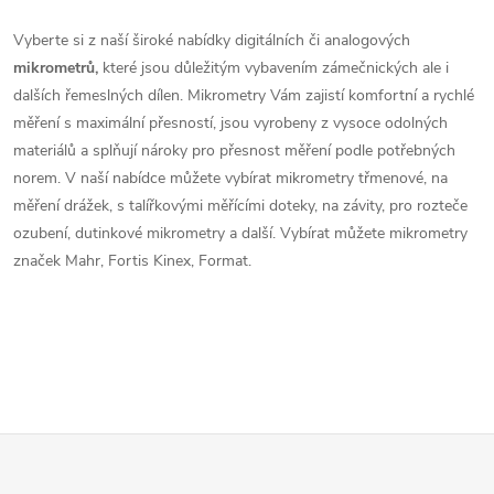
r
d
á
Vyberte si z naší široké nabídky digitálních či analogových
a
n
mikrometrů,
které jsou důležitým vybavením zámečnických ale i
k
dalších řemeslných dílen. Mikrometry Vám zajistí komfortní a rychlé
c
o
měření s maximální přesností, jsou vyrobeny z vysoce odolných
í
materiálů a splňují nároky pro přesnost měření podle potřebných
v
norem. V naší nabídce můžete vybírat mikrometry třmenové, na
á
p
měření drážek, s talířkovými měřícími doteky, na závity, pro rozteče
n
ozubení, dutinkové mikrometry a další. Vybírat můžete mikrometry
r
í
značek Mahr, Fortis Kinex, Format.
v
k
y
v
Z
ý