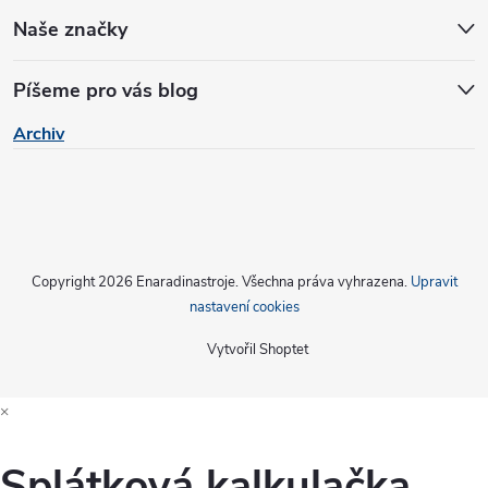
p
Naše značky
i
Píšeme pro vás blog
s
Archiv
u
Copyright 2026
Enaradinastroje
. Všechna práva vyhrazena.
Upravit
nastavení cookies
Vytvořil Shoptet
×
Splátková kalkulačka