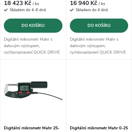
r
18 423 Kč
16 940 Kč
/ ks
/ ks
o
Skladem do 4-8 dnů
Skladem do 4 dnů
o
d
DO KOŠÍKU
DO KOŠÍKU
d
u
Digitální mikrometr Mahr s
Digitální mikrometr Mahr s
u
datovým výstupem,
datovým výstupem,
k
rychlonastavení QUICK DRIVE
rychlonastavení QUICK DRIVE
k
a funkcí tolerance IP65
a funkcí tolerance IP65
t
t
ů
ů
Digitální mikrometr Mahr 25-
Digitální mikrometr Mahr 0-25