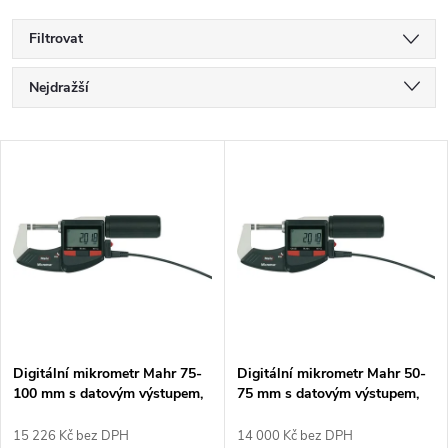
Filtrovat
Ř
Nejdražší
a
Nejlevnější
V
Nejprodávanější
z
ý
Abecedně
e
p
n
i
í
s
p
Digitální mikrometr Mahr 75-
Digitální mikrometr Mahr 50-
100 mm s datovým výstupem,
75 mm s datovým výstupem,
p
rychlonastavení QUICK DRIVE
rychlonastavení QUICK DRIVE
r
(4157023)
(4157022)
15 226 Kč bez DPH
14 000 Kč bez DPH