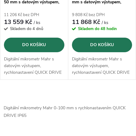
50 mm s datovým výstupem,
mm s datovým výstupem,
rychlonastavení QUICK DRIVE
rychlonastavení QUICK DRIVE
(4157021)
(4157020)
11 206 Kč bez DPH
9 808 Kč bez DPH
13 559 Kč
11 868 Kč
/ ks
/ ks
Skladem do 4 dnů
Skladem do 48 hodin
DO KOŠÍKU
DO KOŠÍKU
Digitální mikrometr Mahr s
Digitální mikrometr Mahr s
datovým výstupem,
datovým výstupem,
rychlonastavení QUICK DRIVE
rychlonastavení QUICK DRIVE
a funkcí tolerance IP65
a funkcí tolerance IP65
O
v
Digitální mikrometry Mahr 0-100 mm s rychlonastavením QUICK
DRIVE IP65
l
á