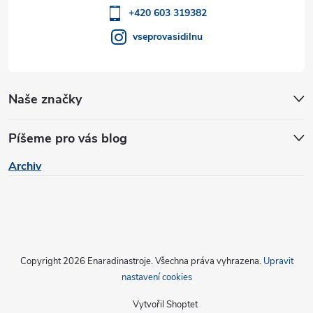
k
í
+420 603 319382
y
vseprovasidilnu
v
ý
Naše značky
p
i
Píšeme pro vás blog
s
Archiv
u
Copyright 2026
Enaradinastroje
. Všechna práva vyhrazena.
Upravit
nastavení cookies
Vytvořil Shoptet