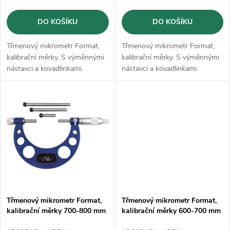
o
d
DO KOŠÍKU
DO KOŠÍKU
d
u
Třmenový mikrometr Format,
Třmenový mikrometr Format,
u
kalibrační měrky. S výměnnými
kalibrační měrky. S výměnnými
k
nástavci a kovadlinkami.
nástavci a kovadlinkami.
k
t
t
ů
ů
Třmenový mikrometr Format,
Třmenový mikrometr Format,
kalibrační měrky 700-800 mm
kalibrační měrky 600-700 mm