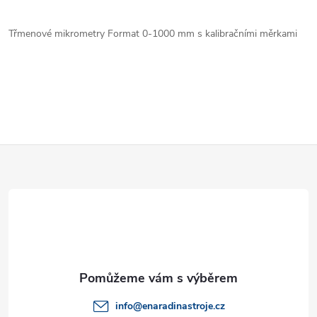
O
v
Třmenové mikrometry Format 0-1000 mm s kalibračními měrkami
l
á
d
a
Z
c
á
í
p
p
a
r
v
t
info
@
enaradinastroje.cz