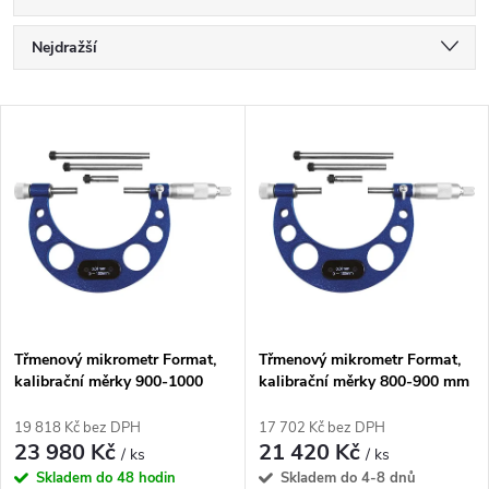
Ř
Nejdražší
a
Nejlevnější
V
Nejprodávanější
z
ý
Abecedně
e
p
n
i
í
s
p
Třmenový mikrometr Format,
Třmenový mikrometr Format,
kalibrační měrky 900-1000
kalibrační měrky 800-900 mm
p
mm
r
19 818 Kč bez DPH
17 702 Kč bez DPH
r
23 980 Kč
21 420 Kč
/ ks
/ ks
o
Skladem do 48 hodin
Skladem do 4-8 dnů