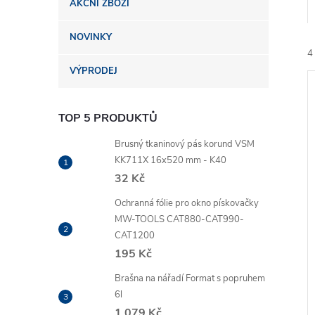
AKČNÍ ZBOŽÍ
n
NOVINKY
e
4
VÝPRODEJ
l
TOP 5 PRODUKTŮ
Brusný tkaninový pás korund VSM
KK711X 16x520 mm - K40
í
32 Kč
i
Ochranná fólie pro okno pískovačky
MW-TOOLS CAT880-CAT990-
CAT1200
195 Kč
Brašna na nářadí Format s popruhem
6l
1 079 Kč