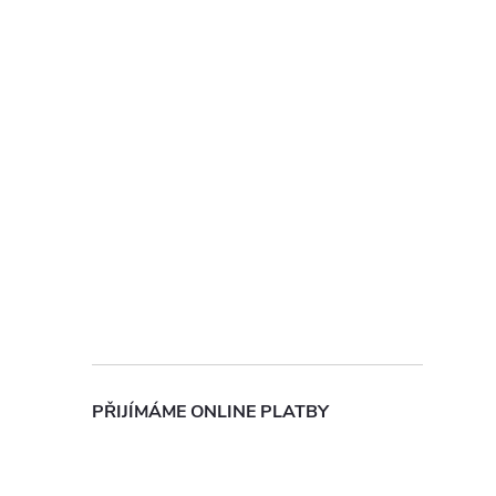
í
r
PŘIJÍMÁME ONLINE PLATBY