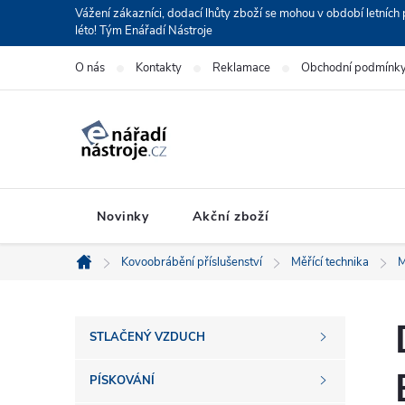
Přejít
Vážení zákazníci, dodací lhůty zboží se mohou v období letní
léto! Tým Enářadí Nástroje
na
obsah
O nás
Kontakty
Reklamace
Obchodní podmínk
Novinky
Akční zboží
Kovoobrábění příslušenství
Měřící technika
M
Domů
P
STLAČENÝ VZDUCH
o
PÍSKOVÁNÍ