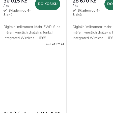
d
30 015 Kč
28 670 Kč
o
DO KOŠÍKU
DO
/ ks
/ ks
u
Skladem do 4-
Skladem do 4-
d
8 dnů
8 dnů
k
Digitální mikrometr Mahr EWR-S na
Digitální mikrometr Mah
u
měření vnějších drážek s funkcí
měření vnějších drážek s 
t
Integrated Wireless - IP65.
Integrated Wireless - IP6
k
Kód:
4157144
ů
t
ů