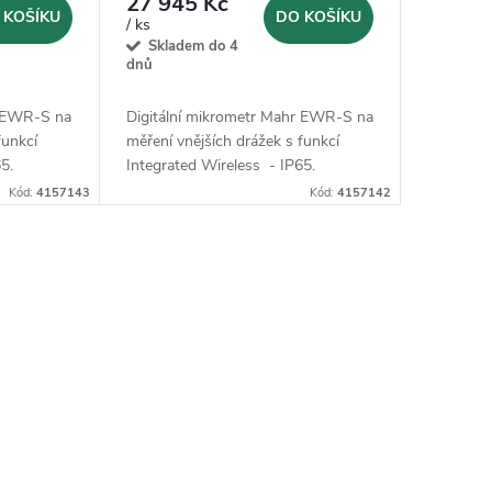
27 945 Kč
 KOŠÍKU
DO KOŠÍKU
/ ks
Skladem do 4
dnů
r EWR-S na
Digitální mikrometr Mahr EWR-S na
funkcí
měření vnějších drážek s funkcí
5.
Integrated Wireless - IP65.
Kód:
4157143
Kód:
4157142