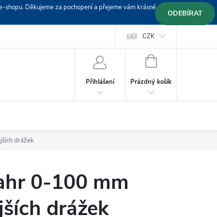
em e-shopu. Děkujeme za pochopení a přejeme vám krásné
ODEBÍRAT
Doprava
Platební podmínky
Platba GoPay
CZK
+420 603 319382
NÁKUPNÍ
KOŠÍK
Prázdný košík
Přihlášení
jších drážek
Mahr 0-100 mm
ších drážek