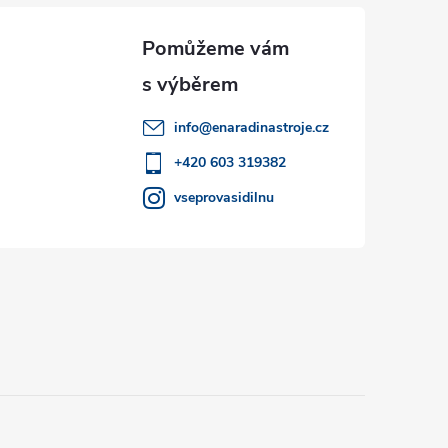
info
@
enaradinastroje.cz
+420 603 319382
vseprovasidilnu