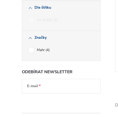
Dle štítku
Na skladě
0
Značky
Mahr
4
ODEBÍRAT NEWSLETTER
E-mail
Vložením e-mailu souhlasíte s
podmínkami
ochrany osobních údajů
D
l