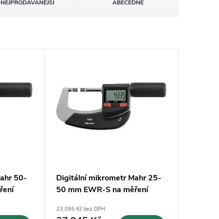
NEJPRODÁVANĚJŠÍ
ABECEDNĚ
Mahr 50-
Digitální mikrometr Mahr 25-
ření
50 mm EWR-S na měření
57143)
vnějších drážek (4157142)
23 095 Kč bez DPH