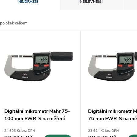
Ř
NEJDRAŽŠÍ
NEJLEVNĚJŠÍ
a
položek celkem
z
V
e
ý
n
p
p
s
r
p
Digitální mikrometr Mahr 75-
Digitální mikrometr 
o
100 mm EWR-S na měření
75 mm EWR-S na mě
r
vnějších drážek (4157144)
vnějších drážek (41
24 806 Kč bez DPH
23 694 Kč bez DPH