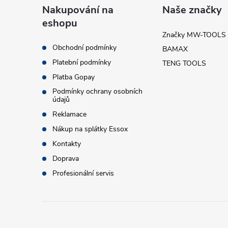
á
Nakupování na
Naše značky
eshopu
p
Značky MW-TOOLS
Obchodní podmínky
BAMAX
a
Platební podmínky
TENG TOOLS
t
Platba Gopay
Podmínky ochrany osobních
údajů
í
Reklamace
Nákup na splátky Essox
Kontakty
Doprava
Profesionální servis