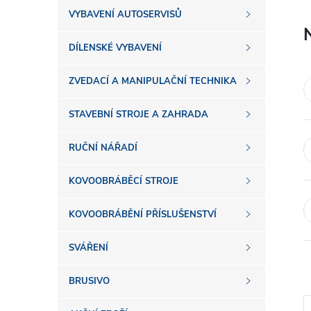
s
VYBAVENÍ AUTOSERVISŮ
t
DÍLENSKÉ VYBAVENÍ
r
ZVEDACÍ A MANIPULAČNÍ TECHNIKA
a
STAVEBNÍ STROJE A ZAHRADA
n
RUČNÍ NÁŘADÍ
n
KOVOOBRÁBĚCÍ STROJE
í
KOVOOBRÁBĚNÍ PŘÍSLUŠENSTVÍ
SVÁŘENÍ
p
BRUSIVO
a