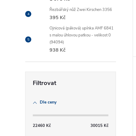
Řezbářský nůž Zwei Kirschen 3356
395 Kč
Ojnicová (páková) upínka AMF 6841
s malou úhlovou patkou - velikost 0
(94094)
938 Kč
Dle ceny
22460
Kč
30015
Kč