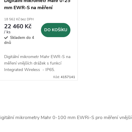
Digitální mikrometr Mahr 0-25
mm EWR-S na měření
vnějších drážek (4157141)
18 562 Kč bez DPH
22 460 Kč
DO KOŠÍKU
/ ks
Skladem do 4
dnů
Digitální mikrometr Mahr EWR-S na
měření vnějších drážek s funkcí
Integrated Wireless - IP65.
Kód:
4157141
O
v
igitální mikrometry Mahr 0-100 mm EWRi-S pro měření vnějších