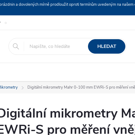
ch prázdnin a dovolených mírně prodloužit oproti termínům uvedeným na naš
y
Podmínky ochrany osobních údajů
Nákup na splátky ESSOX
HLEDAT
ikrometry
Digitální mikrometry Mahr 0-100 mm EWRi-S pro měření vně
Digitální mikrometry 
EWRi-S pro měření vněj