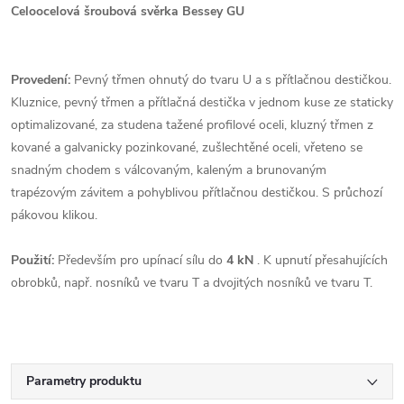
Celoocelová šroubová svěrka Bessey GU
Provedení:
Pevný třmen ohnutý do tvaru U a s přítlačnou destičkou.
Kluznice, pevný třmen a přítlačná destička v jednom kuse ze staticky
optimalizované, za studena tažené profilové oceli, kluzný třmen z
kované a galvanicky pozinkované, zušlechtěné oceli, vřeteno se
snadným chodem s válcovaným, kaleným a brunovaným
trapézovým závitem a pohyblivou přítlačnou destičkou. S průchozí
pákovou klikou.
Použití:
Především pro upínací sílu do
4 kN
. K upnutí přesahujících
obrobků, např. nosníků ve tvaru T a dvojitých nosníků ve tvaru T.
Parametry produktu