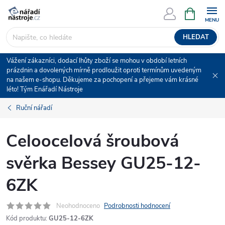
Přejít
NÁKUPNÍ
KOŠÍK
na
obsah
HLEDAT
Vážení zákazníci, dodací lhůty zboží se mohou v období letních
prázdnin a dovolených mírně prodloužit oproti termínům uvedeným
na našem e-shopu. Děkujeme za pochopení a přejeme vám krásné
léto! Tým Enářadí Nástroje
Ruční nářadí
Celoocelová šroubová
svěrka Bessey GU25-12-
6ZK
Neohodnoceno
Podrobnosti hodnocení
Kód produktu:
GU25-12-6ZK