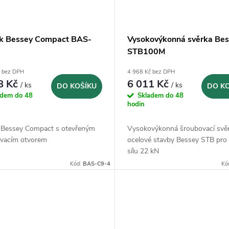
k Bessey Compact BAS-
Vysokovýkonná svěrka Bes
STB100M
č bez DPH
4 968 Kč bez DPH
8 Kč
6 011 Kč
/ ks
/ ks
DO KOŠÍKU
DO K
adem do 48
Skladem do 48
hodin
 Bessey Compact s otevřeným
Vysokovýkonná šroubovací svěr
vacím otvorem
ocelové stavby Bessey STB pro 
sílu 22 kN
Kód:
BAS-C9-4
Kó