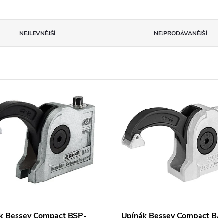
NEJLEVNĚJŠÍ
NEJPRODÁVANĚJŠÍ
k Bessey Compact BSP-
Upínák Bessey Compact B