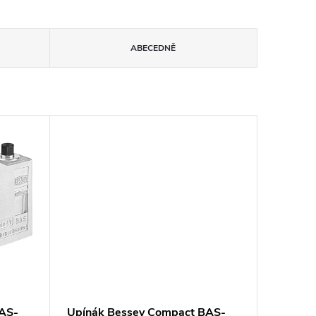
ABECEDNĚ
AS-
Upínák Bessey Compact BAS-