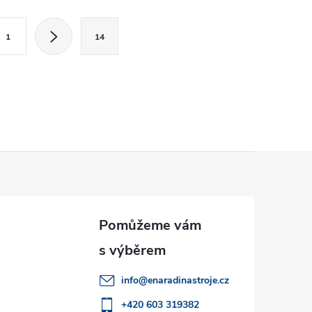
1
14
info
@
enaradinastroje.cz
+420 603 319382