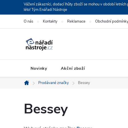
Přejít
Vážení zákazníci, dodací lhůty zboží se mohou v období letní
léto! Tým Enářadí Nástroje
na
obsah
O nás
Kontakty
Reklamace
Obchodní podmínk
Novinky
Akční zboží
Prodávané značky
Bessey
Domů
Bessey