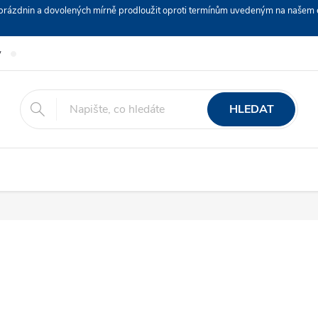
ch prázdnin a dovolených mírně prodloužit oproti termínům uvedeným na naš
y
Podmínky ochrany osobních údajů
Nákup na splátky ESSOX
HLEDAT