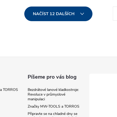
S
NAČÍST 12 DALŠÍCH
t
r
á
n
k
o
v
á
Píšeme pro vás blog
n
 a TORROS
Bezdrátové lanové kladkostroje:
í
Revoluce v průmyslové
manipulaci
Značky MW-TOOLS a TORROS
Připravte se na chladné dny se