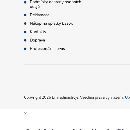
Podmínky ochrany osobních
údajů
k
í
Reklamace
y
Nákup na splátky Essox
v
Kontakty
Doprava
ý
Profesionální servis
p
i
s
u
Copyright 2026
Enaradinastroje
. Všechna práva vyhrazena.
Up
×