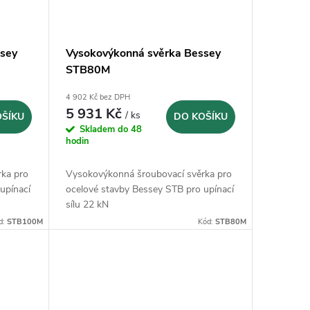
sey
Vysokovýkonná svěrka Bessey
STB80M
4 902 Kč bez DPH
5 931 Kč
/ ks
OŠÍKU
DO KOŠÍKU
Skladem do 48
hodin
ka pro
Vysokovýkonná šroubovací svěrka pro
upínací
ocelové stavby Bessey STB pro upínací
sílu 22 kN
d:
STB100M
Kód:
STB80M