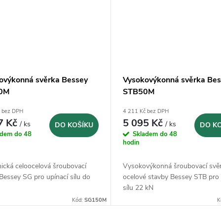
ovýkonná svěrka Bessey
Vysokovýkonná svěrka Bes
0M
STB50M
č bez DPH
4 211 Kč bez DPH
7 Kč
5 095 Kč
/ ks
/ ks
DO KOŠÍKU
DO K
adem do 48
Skladem do 48
hodin
ická celoocelová šroubovací
Vysokovýkonná šroubovací svěr
Bessey SG pro upínací sílu do
ocelové stavby Bessey STB pro 
sílu 22 kN
Kód:
SG150M
K