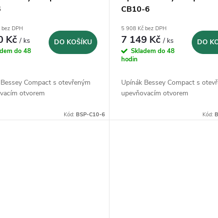
6
CB10-6
č bez DPH
5 908 Kč bez DPH
0 Kč
7 149 Kč
/ ks
/ ks
DO KOŠÍKU
DO K
adem do 48
Skladem do 48
hodin
 Bessey Compact s otevřeným
Upínák Bessey Compact s otev
vacím otvorem
upevňovacím otvorem
Kód:
BSP-C10-6
Kód:
B