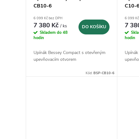
o
CB10-6
C10-
r
d
6 099 Kč bez DPH
6 099 K
o
7 380 Kč
7 38
/ ks
DO KOŠÍKU
u
Skladem do 48
Skl
d
hodin
hodin
k
Upínák Bessey Compact s otevřeným
Upínák
u
upevňovacím otvorem
upevňo
t
k
Kód:
BSP-CB10-6
ů
t
ů