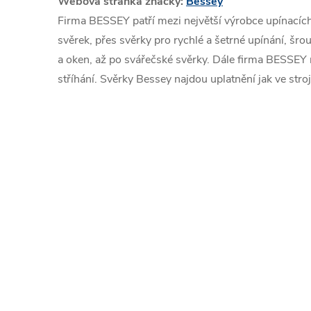
Webová stránka značky:
Bessey
Firma BESSEY patří mezi největší výrobce upínacích
svěrek, přes svěrky pro rychlé a šetrné upínání, šr
a oken, až po svářečské svěrky. Dále firma BESSEY 
stříhání. Svěrky Bessey najdou uplatnění jak ve stro