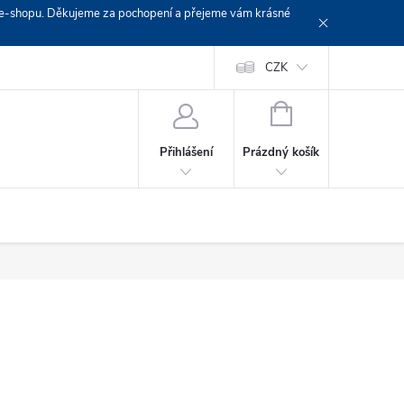
em e-shopu. Děkujeme za pochopení a přejeme vám krásné
Doprava
Platební podmínky
Platba GoPay
CZK
+420 603 319382
NÁKUPNÍ
KOŠÍK
Prázdný košík
Přihlášení