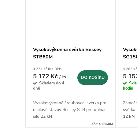
Vysokovýkonná svěrka Bessey
Vysok
STB60M
SG15
4 274 Kč bez DPH
4 262 K
5 172 Kč
5 15
/ ks
DO KOŠÍKU
Skladem do 4
Skl
dnů
hodin
Vysokovýkonná šroubovací svěrka pro
Zámečn
ocelové stavby Bessey STB pro upínací
svěrka 
sílu 22 kN
12 kN
Kód:
STB60M