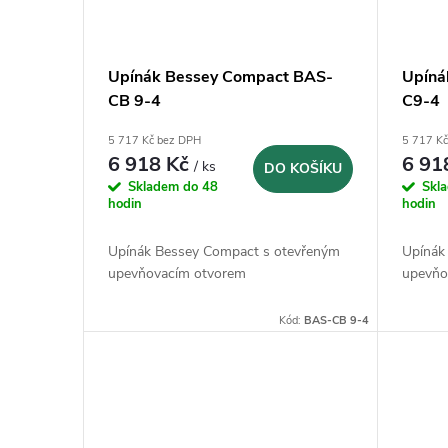
Upínák Bessey Compact BAS-
Upíná
CB 9-4
C9-4
5 717 Kč bez DPH
5 717 K
6 918 Kč
6 91
/ ks
DO KOŠÍKU
Skladem do 48
Skl
hodin
hodin
Upínák Bessey Compact s otevřeným
Upínák
upevňovacím otvorem
upevňo
Kód:
BAS-CB 9-4