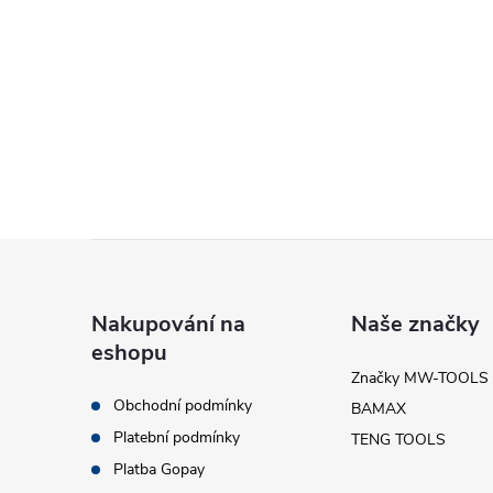
O
v
l
á
d
Z
a
c
á
Nakupování na
Naše značky
í
eshopu
p
Značky MW-TOOLS
p
Obchodní podmínky
BAMAX
a
r
Platební podmínky
TENG TOOLS
t
Platba Gopay
v