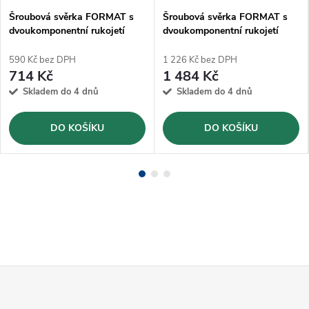
Šroubová svěrka FORMAT s
Šroubová svěrka FORMAT s
dvoukomponentní rukojetí
dvoukomponentní rukojetí
TGF16-2K
TGF60-2K
590 Kč bez DPH
1 226 Kč bez DPH
714 Kč
1 484 Kč
Skladem do 4 dnů
Skladem do 4 dnů
DO KOŠÍKU
DO KOŠÍKU
Z