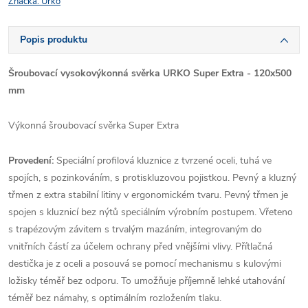
Značka:
Urko
Popis produktu
Šroubovací vysokovýkonná svěrka URKO Super Extra - 120x500
mm
Výkonná šroubovací svěrka Super Extra
Provedení:
Speciální profilová kluznice z tvrzené oceli, tuhá ve
spojích, s pozinkováním, s protiskluzovou pojistkou. Pevný a kluzný
třmen z extra stabilní litiny v ergonomickém tvaru. Pevný třmen je
spojen s kluznicí bez nýtů speciálním výrobním postupem. Vřeteno
s trapézovým závitem s trvalým mazáním, integrovaným do
vnitřních částí za účelem ochrany před vnějšími vlivy. Přítlačná
destička je z oceli a posouvá se pomocí mechanismu s kulovými
ložisky téměř bez odporu. To umožňuje příjemně lehké utahování
téměř bez námahy, s optimálním rozložením tlaku.