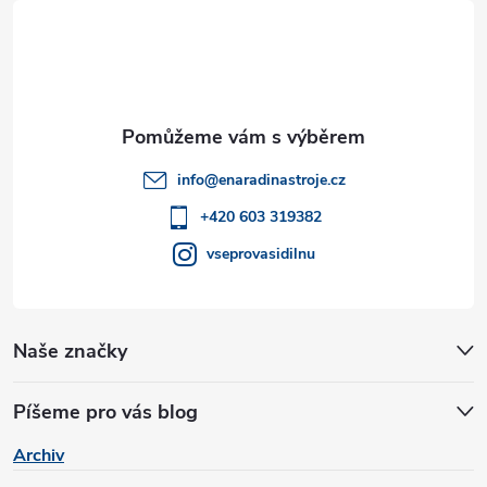
á
p
a
t
info
@
enaradinastroje.cz
í
+420 603 319382
vseprovasidilnu
Naše značky
Píšeme pro vás blog
Archiv